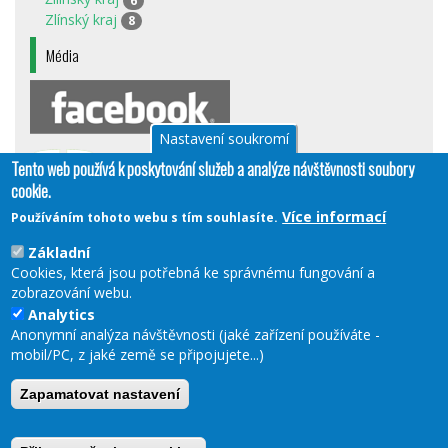
6
Zlínský kraj
8
Média
Nastavení soukromí
Tento web používá k poskytování služeb a analýze návštěvnosti soubory
cookie.
Více informací
Používáním tohoto webu s tím souhlasíte.
Základní
Cookies, která jsou potřebná ke správnému fungování a
zobrazování webu.
Analytics
Anonymní analýza návštěvnosti (jaké zařízení používáte -
Partner:
Cyklotúry.cz
(odkaz
mobil/PC, z jaké země se připojujete...)
je
externí)
Zapamatovat nastavení
Copyright © 2000 - 2018
Cyklotoulky
- EGOMOTION s.r.o.
| Všechna práva vyhrazena.
contact@egomotion.cz
(odkaz