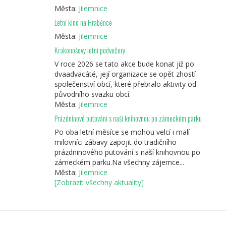
Města:
Jilemnice
Letní kino na Hraběnce
Města:
Jilemnice
Krakonošovy letní podvečery
V roce 2026 se tato akce bude konat již po
dvaadvacáté, její organizace se opět zhostí
společenství obcí, které přebralo aktivity od
původního svazku obcí.
Města:
Jilemnice
Prázdninové putování s naší knihovnou po zámeckém parku
Po oba letní měsíce se mohou velcí i malí
milovníci zábavy zapojit do tradičního
prázdninového putování s naší knihovnou po
zámeckém parku.Na všechny zájemce...
Města:
Jilemnice
[Zobrazit všechny aktuality]