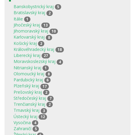
Banskobystrický kraj
5
Bratislavský kraj
2
Itálie
1
Jihočeský kraj
13
Jihomoravský kraj
10
Karlovarský kraj
8
Košický kraj
2
Královéhradecký kraj
18
Liberecký kraj
27
Moravskoslezský kraj
4
Nitrianský kraj
1
Olomoucký kraj
8
Pardubický kraj
6
Plzeňský kraj
17
Prešovský kraj
2
Středočeský kraj
7
Trenčianský kraj
2
Trnavský kraj
3
Ústecký kraj
12
Vysočina
4
Zahraničí
5
Žilinský kraj