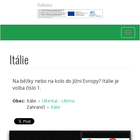
Přejít
Reklama
k
hlavnímu
obsahu
Toggl
navig
Itálie
Na běžky nebo na kolo do Jižní Evropy? Itálie je
volba číslo 1.
Obec:
Itálie
›
Ultental - Ultimo
Zahraničí
›
Itálie