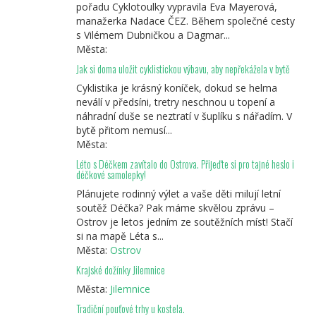
pořadu Cyklotoulky vypravila Eva Mayerová,
manažerka Nadace ČEZ. Během společné cesty
s Vilémem Dubničkou a Dagmar...
Města:
Jak si doma uložit cyklistickou výbavu, aby nepřekážela v bytě
Cyklistika je krásný koníček, dokud se helma
neválí v předsíni, tretry neschnou u topení a
náhradní duše se neztratí v šuplíku s nářadím. V
bytě přitom nemusí...
Města:
Léto s Déčkem zavítalo do Ostrova. Přijeďte si pro tajné heslo i
déčkové samolepky!
Plánujete rodinný výlet a vaše děti milují letní
soutěž Déčka? Pak máme skvělou zprávu –
Ostrov je letos jedním ze soutěžních míst! Stačí
si na mapě Léta s...
Města:
Ostrov
Krajské dožínky Jilemnice
Města:
Jilemnice
Tradiční pouťové trhy u kostela.