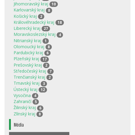
Jihomoravský kraj
10
Karlovarský kraj
8
Košický kraj
2
Královéhradecký kraj
18
Liberecký kraj
27
Moravskoslezský kraj
4
Nitrianský kraj
1
Olomoucký kraj
8
Pardubický kraj
6
Plzeňský kraj
17
Prešovský kraj
2
Středočeský kraj
7
Trenčianský kraj
2
Trnavský kraj
3
Ústecký kraj
12
Vysočina
4
Zahraničí
5
Žilinský kraj
6
Zlínský kraj
8
Média