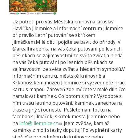
Už potřetí pro vás Městská knihovna Jaroslav
Havlíčka Jilemnice a Informační centrum Jilemnice
připravilo Letní putování se skřítkem
Jilmáčkem.Milé děti, pojďte se bavit do přírody. V
@arealhrabenka na vás čeká putování po lesních
pěšinkách se zajímavostmi ze světa zvířat a hledá
na vás čeká putování po lesních pěšinkách se
zajímavostmi ze světa zvířat a hledáním symbolů.V
informačním centru, městské knihovně a
Krkonošském muzeu Jilemnice si vyzvedněte hrací
kartu s mapou. Zároveň zde můžete v malé dílničce
namalovat kamínek. Co potom s ním? Vyzdobte s
ním trasu letního putování, kamínek zanechte na
trase a jiný si odneste. Pošlete nám fotku na
facebook Jilmáček, skřítek města Jilemnice nebo
na
info@jilemnice.cz
(odkaz
. Jsem zvědav, kam až
kamínky z mojí stezky doputují.Po vyplnění karty
odešle
si přijďte pro odměnu do knihovny nebo
e-