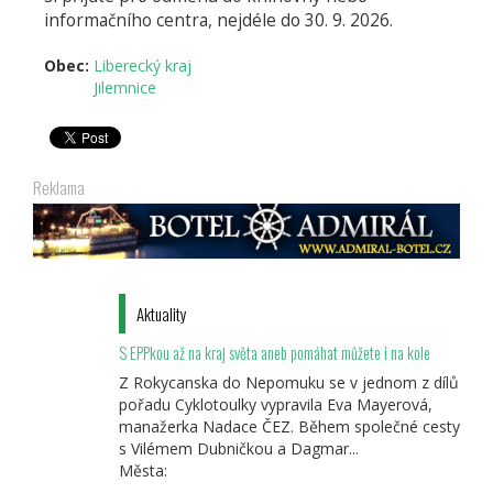
informačního centra, nejdéle do 30. 9. 2026.
mail)
Obec:
Liberecký kraj
Jilemnice
Reklama
Aktuality
S EPPkou až na kraj světa aneb pomáhat můžete i na kole
Z Rokycanska do Nepomuku se v jednom z dílů
pořadu Cyklotoulky vypravila Eva Mayerová,
manažerka Nadace ČEZ. Během společné cesty
s Vilémem Dubničkou a Dagmar...
Města: