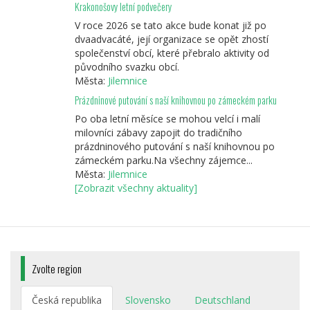
Krakonošovy letní podvečery
V roce 2026 se tato akce bude konat již po
dvaadvacáté, její organizace se opět zhostí
společenství obcí, které přebralo aktivity od
původního svazku obcí.
Města:
Jilemnice
Prázdninové putování s naší knihovnou po zámeckém parku
Po oba letní měsíce se mohou velcí i malí
milovníci zábavy zapojit do tradičního
prázdninového putování s naší knihovnou po
zámeckém parku.Na všechny zájemce...
Města:
Jilemnice
[Zobrazit všechny aktuality]
Zvolte region
Česká republika
Slovensko
Deutschland