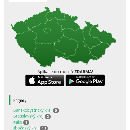
Aplikace do mobilů
ZDARMA
!
Regiony
Banskobystrický kraj
5
Bratislavský kraj
2
Itálie
1
Jihočeský kraj
13