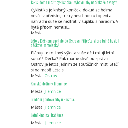
Jak si doma uložit cyklistickou výbavu, aby nepřekážela v bytě
Cyklistika je krásný koníček, dokud se helma
neválí v předsíni, tretry neschnou u topení a
náhradní duše se neztratí v šuplíku s nářadím. V
bytě přitom nemusí...
Města:
Léto s Déčkem zavítalo do Ostrova. Přijeďte si pro tajné heslo i
déčkové samolepky!
Plánujete rodinný výlet a vaše děti milují letní
soutěž Déčka? Pak máme skvělou zprávu –
Ostrov je letos jedním ze soutěžních míst! Stačí
si na mapě Léta s...
Města:
Ostrov
Krajské dožínky Jilemnice
Města:
Jilemnice
Tradiční pouťové trhy u kostela.
Města:
Jilemnice
Letní kino na Hraběnce
Města:
Jilemnice