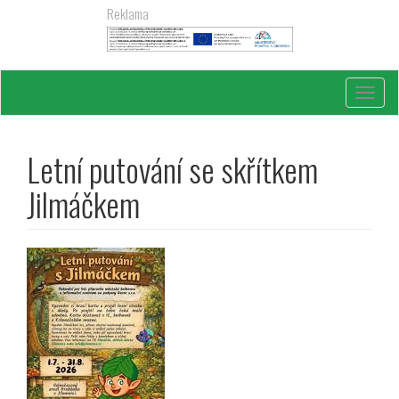
Přejít
Reklama
k
hlavnímu
obsahu
Toggl
navig
Letní putování se skřítkem
Jilmáčkem