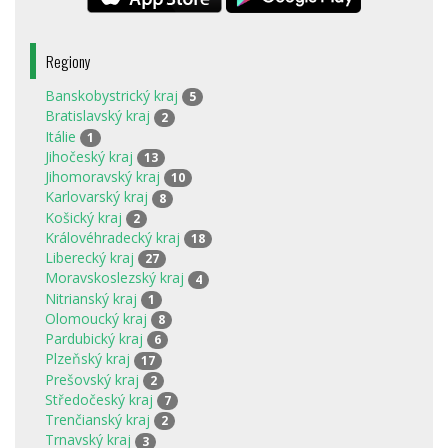
Regiony
Banskobystrický kraj
5
Bratislavský kraj
2
Itálie
1
Jihočeský kraj
13
Jihomoravský kraj
10
Karlovarský kraj
8
Košický kraj
2
Královéhradecký kraj
18
Liberecký kraj
27
Moravskoslezský kraj
4
Nitrianský kraj
1
Olomoucký kraj
8
Pardubický kraj
6
Plzeňský kraj
17
Prešovský kraj
2
Středočeský kraj
7
Trenčianský kraj
2
Trnavský kraj
3