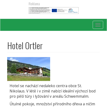
Přejít
Reklama
k
hlavnímu
obsahu
Toggl
navig
Hotel Ortler
Hotel se nachází nedaleko centra obce St.
Nikolaus. V létě i v zimě nabízí ideální výchozí bod
pro pěší túry i lyžování v areálu Schwemmalm.
Útulné pokoje, množství přírodního dřeva a ničím