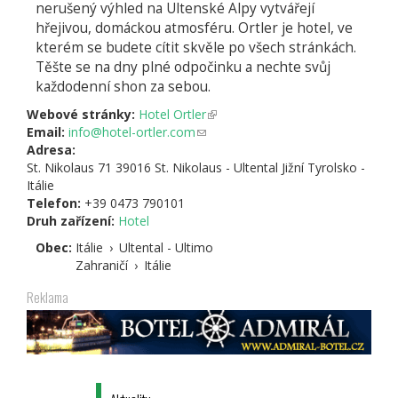
nerušený výhled na Ultenské Alpy vytvářejí
hřejivou, domáckou atmosféru. Ortler je hotel, ve
kterém se budete cítit skvěle po všech stránkách.
Těšte se na dny plné odpočinku a nechte svůj
každodenní shon za sebou.
Webové stránky:
Hotel Ortler
(odkaz
Email:
info@hotel-ortler.com
(odkaz
je
Adresa:
odešle
externí)
St. Nikolaus 71 39016 St. Nikolaus - Ultental Jižní Tyrolsko -
e-
Itálie
mail)
Telefon:
+39 0473 790101
Druh zařízení:
Hotel
Obec:
Itálie
›
Ultental - Ultimo
Zahraničí
›
Itálie
Reklama