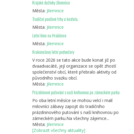
Krajské dožínky Jilemnice
Města:
Jilemnice
Tradiční pouťové trhy u kostela.
Města:
Jilemnice
Letní kino na Hraběnce
Města:
Jilemnice
Krakonošovy letní podvečery
V roce 2026 se tato akce bude konat již po
dvaadvacáté, její organizace se opět zhostí
společenství obcí, které přebralo aktivity od
původního svazku obcí.
Města:
Jilemnice
Prázdninové putování s naší knihovnou po zámeckém parku
Po oba letní měsíce se mohou velcí i malí
milovníci zábavy zapojit do tradičního
prázdninového putování s naší knihovnou po
zámeckém parku.Na všechny zájemce...
Města:
Jilemnice
[Zobrazit všechny aktuality]