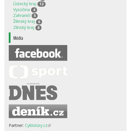
Ústecký kraj
12
Vysočina
4
Zahraničí
5
Žilinský kraj
6
Zlínský kraj
8
Média
Partner:
Cyklotúry.cz
(odkaz