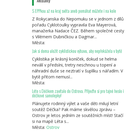
Aktuality
S EPPkou až na kraj světa aneb pomáhat můžete i na kole
Z Rokycanska do Nepomuku se v jednom z dílů
pořadu Cyklotoulky vypravila Eva Mayerová,
manažerka Nadace ČEZ. Během společné cesty
s Vilémem Dubničkou a Dagmar...
Města:
Jak si doma uložit cyklistickou výbavu, aby nepřekážela v bytě
Cyklistika je krásný koníček, dokud se helma
neválí v předsíni, tretry neschnou u topení a
náhradní duše se neztratí v šuplíku s nářadím. V
bytě přitom nemusí...
Města:
Léto s Déčkem zavítalo do Ostrova. Přijeďte si pro tajné heslo i
déčkové samolepky!
Plánujete rodinný výlet a vaše děti milují letní
soutěž Déčka? Pak máme skvělou zprávu –
Ostrov je letos jedním ze soutěžních míst! Stačí
si na mapě Léta s...
Města:
Ostrov