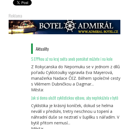
Reklama
Aktuality
S EPPkou až na kraj světa aneb pomáhat můžete i na kole
Z Rokycanska do Nepomuku se v jednom z dílů
pořadu Cyklotoulky vypravila Eva Mayerová,
manažerka Nadace ČEZ. Během společné cesty
s Vilémem Dubničkou a Dagmar...
Města:
Jak si doma uložit cyklistickou výbavu, aby nepřekážela v bytě
Cyklistika je krásný koníček, dokud se helma
neválí v předsíni, tretry neschnou u topení a
náhradní duše se neztratí v šuplíku s nářadím. V
bytě přitom nemusí...
Města: