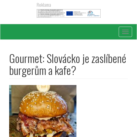
Přejít
Reklama
k
hlavnímu
obsahu
Toggl
navig
Gourmet: Slovácko je zaslíbené
burgerům a kafe?