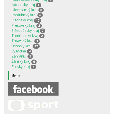
Nitrianský kraj
1
Olomoucký kraj
8
Pardubický kraj
6
Plzeňský kraj
17
Prešovský kraj
2
Středočeský kraj
7
Trenčianský kraj
2
Trnavský kraj
3
Ústecký kraj
12
Vysočina
4
Zahraničí
5
Žilinský kraj
6
Zlínský kraj
8
Média