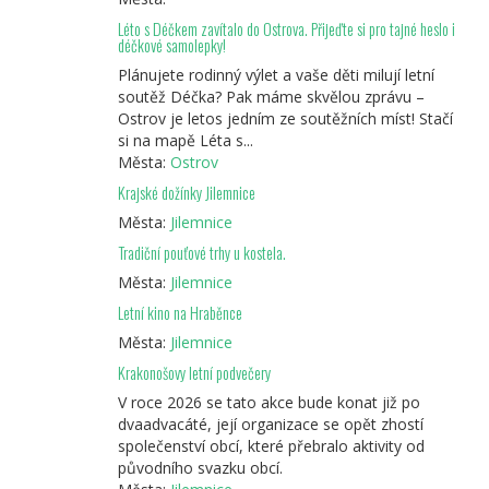
Léto s Déčkem zavítalo do Ostrova. Přijeďte si pro tajné heslo i
déčkové samolepky!
Plánujete rodinný výlet a vaše děti milují letní
soutěž Déčka? Pak máme skvělou zprávu –
Ostrov je letos jedním ze soutěžních míst! Stačí
si na mapě Léta s...
Města:
Ostrov
Krajské dožínky Jilemnice
Města:
Jilemnice
Tradiční pouťové trhy u kostela.
Města:
Jilemnice
Letní kino na Hraběnce
Města:
Jilemnice
Krakonošovy letní podvečery
V roce 2026 se tato akce bude konat již po
dvaadvacáté, její organizace se opět zhostí
společenství obcí, které přebralo aktivity od
původního svazku obcí.