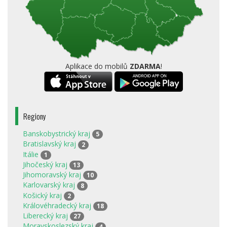
Aplikace do mobilů
ZDARMA
!
Regiony
Banskobystrický kraj
5
Bratislavský kraj
2
Itálie
1
Jihočeský kraj
13
Jihomoravský kraj
10
Karlovarský kraj
8
Košický kraj
2
Královéhradecký kraj
18
Liberecký kraj
27
Moravskoslezský kraj
4