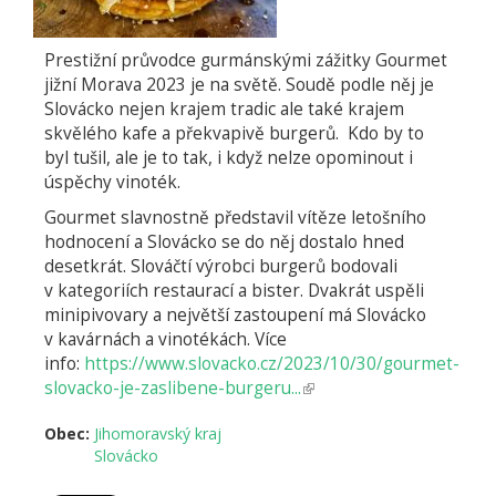
Prestižní průvodce gurmánskými zážitky Gourmet
jižní Morava 2023 je na světě. Soudě podle něj je
Slovácko nejen krajem tradic ale také krajem
skvělého kafe a překvapivě burgerů. Kdo by to
byl tušil, ale je to tak, i když nelze opominout i
úspěchy vinoték.
Gourmet slavnostně představil vítěze letošního
hodnocení a Slovácko se do něj dostalo hned
desetkrát. Slováčtí výrobci burgerů bodovali
v kategoriích restaurací a bister. Dvakrát uspěli
minipivovary a největší zastoupení má Slovácko
v kavárnách a vinotékách. Více
info:
https://www.slovacko.cz/2023/10/30/gourmet-
slovacko-je-zaslibene-burgeru...
(odkaz
je
Obec:
Jihomoravský kraj
externí)
Slovácko