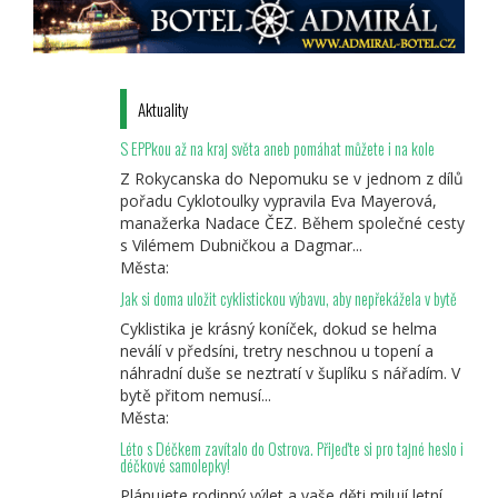
Aktuality
S EPPkou až na kraj světa aneb pomáhat můžete i na kole
Z Rokycanska do Nepomuku se v jednom z dílů
pořadu Cyklotoulky vypravila Eva Mayerová,
manažerka Nadace ČEZ. Během společné cesty
s Vilémem Dubničkou a Dagmar...
Města:
Jak si doma uložit cyklistickou výbavu, aby nepřekážela v bytě
Cyklistika je krásný koníček, dokud se helma
neválí v předsíni, tretry neschnou u topení a
náhradní duše se neztratí v šuplíku s nářadím. V
bytě přitom nemusí...
Města:
Léto s Déčkem zavítalo do Ostrova. Přijeďte si pro tajné heslo i
déčkové samolepky!
Plánujete rodinný výlet a vaše děti milují letní