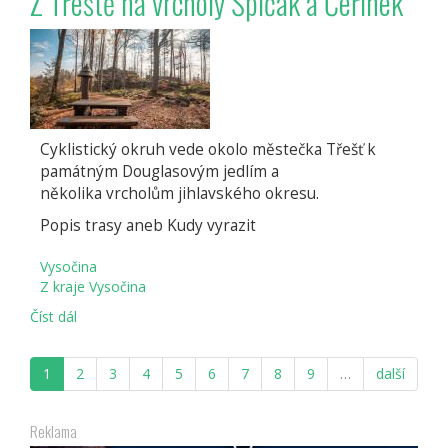
Z Třeště na vrcholy Špičák a Čeřínek
Cyklistický okruh vede okolo městečka Třešť k
památným Douglasovým jedlím a
několika vrcholům jihlavského okresu.
Popis trasy aneb Kudy vyrazit
Vysočina
Z kraje Vysočina
Číst dál
Z
Třeště
na
1
2
3
4
5
6
7
8
9
…
další
vrcholy
Špičák
a
Reklama
Čeřínek