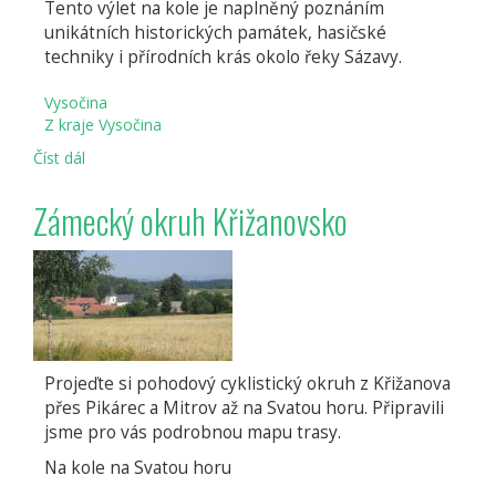
Tento výlet na kole je naplněný poznáním
unikátních historických památek, hasičské
techniky i přírodních krás okolo řeky Sázavy.
Vysočina
Z kraje Vysočina
Číst dál
Ze
Žďáru
po
Zámecký okruh Křižanovsko
staré
železniční
trati
do
Přibyslavi
Projeďte si pohodový cyklistický okruh z Křižanova
přes Pikárec a Mitrov až na Svatou horu. Připravili
jsme pro vás podrobnou mapu trasy.
Na kole na Svatou horu