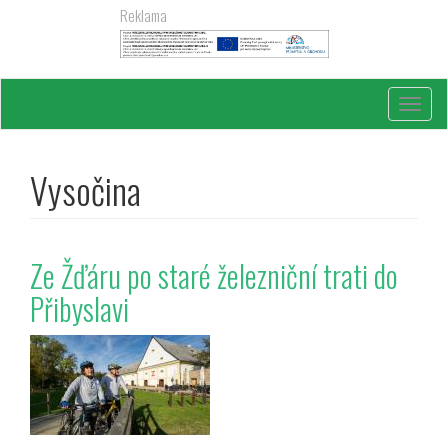
Přejít
Reklama
k
hlavnímu
obsahu
Toggl
navig
Vysočina
Ze Žďáru po staré železniční trati do
Přibyslavi