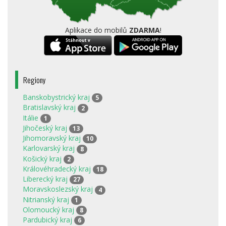
Aplikace do mobilů
ZDARMA
!
Regiony
Banskobystrický kraj
5
Bratislavský kraj
2
Itálie
1
Jihočeský kraj
13
Jihomoravský kraj
10
Karlovarský kraj
8
Košický kraj
2
Královéhradecký kraj
18
Liberecký kraj
27
Moravskoslezský kraj
4
Nitrianský kraj
1
Olomoucký kraj
8
Pardubický kraj
6