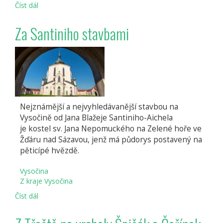
Číst dál
Za
výhledy
pod
Za Santiniho stavbami
Klučovskou
horu
Nejznámější a nejvyhledávanější stavbou na
Vysočině od Jana Blažeje Santiniho-Aichela
je kostel sv. Jana Nepomuckého na Zelené hoře ve
Žďáru nad Sázavou, jenž má půdorys postavený na
pěticípé hvězdě.
Vysočina
Z kraje Vysočina
Číst dál
Za
Santiniho
stavbami