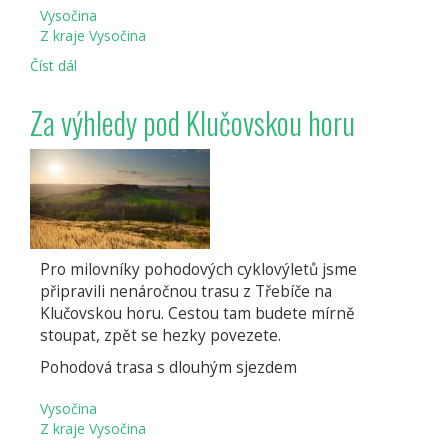
Vysočina
Z kraje Vysočina
Číst dál
Zámecký
okruh
Křižanovsko
Za výhledy pod Klučovskou horu
Pro milovníky pohodových cyklovýletů jsme
připravili nenáročnou trasu z Třebíče na
Klučovskou horu. Cestou tam budete mírně
stoupat, zpět se hezky povezete.
Pohodová trasa s dlouhým sjezdem
Vysočina
Z kraje Vysočina