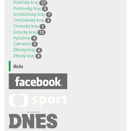
Plzeňský kraj
17
Prešovský kraj
2
Středočeský kraj
7
Trenčianský kraj
2
Trnavský kraj
3
Ústecký kraj
12
Vysočina
4
Zahraničí
5
Žilinský kraj
6
Zlínský kraj
8
Média