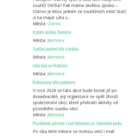
soutěž Déčka? Pak máme skvělou zprávu –
Ostrov je letos jedním ze soutěžních míst! Stačí
si na mapě Léta s...
Města:
Ostrov
Krajské dožínky Jilemnice
Města:
Jilemnice
Tradiční pouťové trhy u kostela.
Města:
Jilemnice
Letní kino na Hraběnce
Města:
Jilemnice
Krakonošovy letní podvečery
V roce 2026 se tato akce bude konat již po
dvaadvacáté, její organizace se opět zhostí
společenství obcí, které přebralo aktivity od
původního svazku obcí.
Města:
Jilemnice
Prázdninové putování s naší knihovnou po zámeckém parku
Po oba letní měsíce se mohou velcí i malí