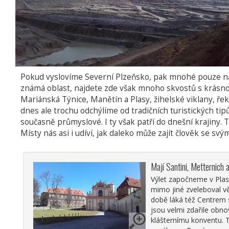
Pokud vyslovíme Severní Plzeňsko, pak mnohé pouze napa
známá oblast, najdete zde však mnoho skvostů s krásnou
Mariánská Týnice, Manětín a Plasy, žihelské viklany, ře
dnes ale trochu odchýlíme od tradičních turistických tip
současně průmyslové. I ty však patří do dnešní krajiny. T
Místy nás asi i udíví, jak daleko může zajít člověk se
Mají Santini, Metternich
Výlet započneme v Plasí
mimo jiné zveleboval vě
době láká též Centrem 
jsou velmi zdařile obn
klášternímu konventu. 