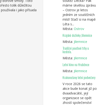
by borové smoly. Toto
soutěž Déčka? Pak
řesto tolik důležitou
máme skvělou zprávu
 používala i jako přísada
– Ostrov je letos
jedním ze soutěžních
míst! Stačí si na mapě
Léta s...
Města:
Ostrov
Krajské dožínky Jilemnice
Města:
Jilemnice
Tradiční pouťové trhy u
kostela.
Města:
Jilemnice
Letní kino na Hraběnce
Města:
Jilemnice
Krakonošovy letní podvečery
V roce 2026 se tato
akce bude konat již po
dvaadvacáté, její
organizace se opět
zhostí společenství