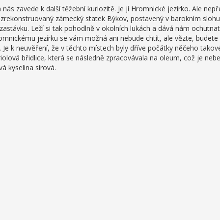
 nás zavede k další těžební kuriozitě. Je jí Hromnické jezírko. Ale nep
zrekonstruovaný zámecký statek Býkov, postavený v barokním slohu.
zastávku. Leží si tak pohodlně v okolních lukách a dává nám ochutna
mnickému jezírku se vám možná ani nebude chtít, ale vězte, budete
Je k neuvěření, že v těchto místech byly dříve počátky něčeho takové
triolová břidlice, která se následně zpracovávala na oleum, což je neb
 kyselina sírová.