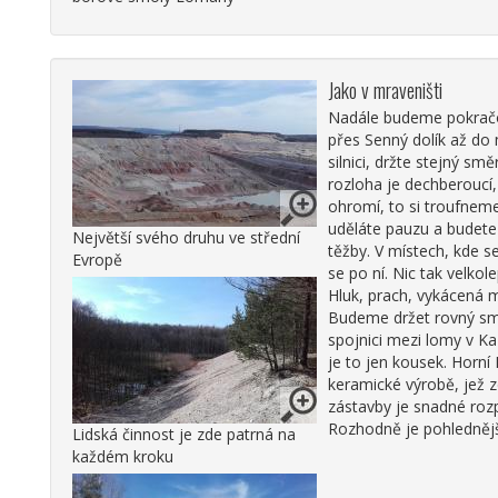
Jako v mraveništi
Nadále budeme pokračov
přes Senný dolík až do 
silnici, držte stejný sm
rozloha je dechberoucí
ohromí, to si troufneme
uděláte pauzu a budete 
Největší svého druhu ve střední
těžby. V místech, kde s
Evropě
se po ní. Nic tak velko
Hluk, prach, vykácená m
Budeme držet rovný smě
spojnici mezi lomy v Ka
je to jen kousek. Horn
keramické výrobě, jež 
zástavby je snadné rozp
Rozhodně je pohlednější
Lidská činnost je zde patrná na
každém kroku