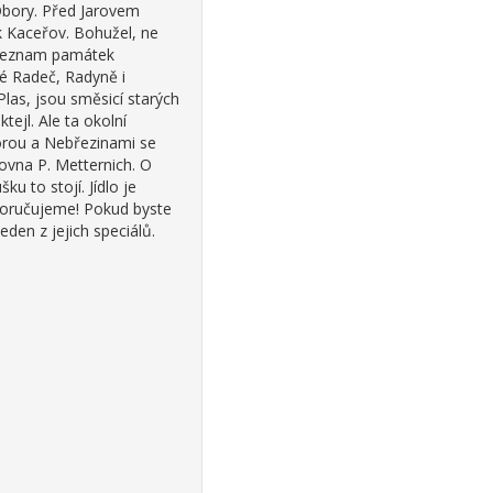
Obory. Před Jarovem
k Kaceřov. Bohužel, ne
a seznam památek
né Radeč, Radyně i
las, jsou směsicí starých
ejl. Ale ta okolní
orou a Nebřezinami se
ovna P. Metternich. O
ku to stojí. Jídlo je
oporučujeme! Pokud byste
eden z jejich speciálů.