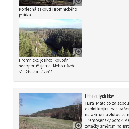
Pohledná zákoutí Hromnického
jezírka
Hromnické jezírko, koupání
nedoporučujeme! Nebo někdo
rád žíravou lázeň?
Údolí dutých hlav
Hurá! Máte to za sebou
okolní krajinu nad kaň
narazíme na žlutou tur
Třemošenský potok. V Ch
zatáčky směrem na Jarov,