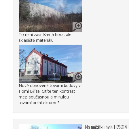
To není zasněžená hora, ale
skladiště materiálu
Nově obnovené tovární budovy v
Horní Bříze. Cítíte ten kontrast
mezi současnou a minulou
tovární architekturou?
Na počátku byla H2SO4