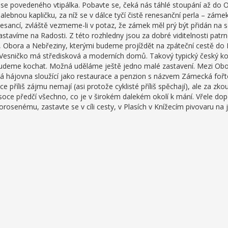
se povedeného vtipálka. Pobavte se, čeká nás táhlé stoupání až do 
bnou kapličku, za níž se v dálce tyčí čistě renesanční perla – záme
enesancí, zvláště vezmeme-li v potaz, že zámek měl prý být přidán n
tavíme na Radosti. Z této rozhledny jsou za dobré viditelnosti patr
 Obora a Nebřeziny, kterými budeme projíždět na zpáteční cestě do P
 Vesničko má středisková a moderních domů. Takový typický český kokt
 budeme kochat. Možná uděláme ještě jedno malé zastavení. Mezi Ob
ná hájovna sloužící jako restaurace a penzion s názvem Zámecká fořt
ce příliš zájmu nemají (asi protože cyklisté příliš spěchají), ale za zkouš
vysoce předčí všechno, co je v širokém dalekém okolí k mání. Vřele d
rosenému, zastavte se v cíli cesty, v Plasích v Knížecím pivovaru na j