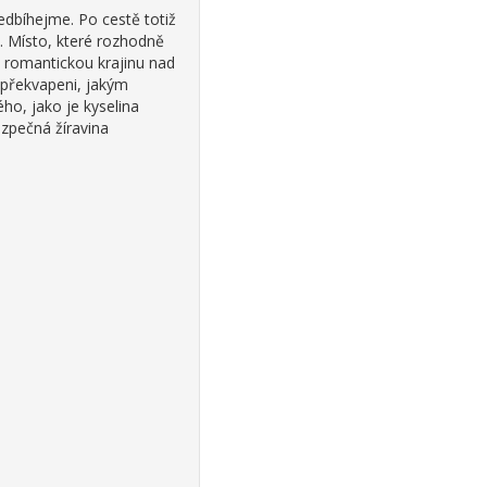
ředbíhejme. Po cestě totiž
 Místo, které rozhodně
t romantickou krajinu nad
 překvapeni, jakým
ho, jako je kyselina
ezpečná žíravina