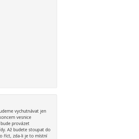
budeme vychutnávat jen
 koncem vesnice
 bude provázet
ídy. Až budete stoupat do
říct, zda-li je to místní