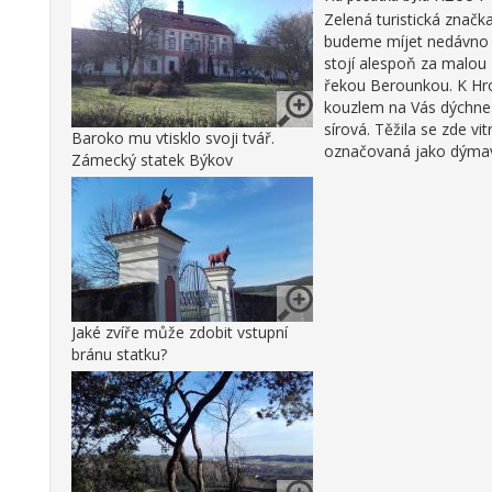
Zelená turistická značka
budeme míjet nedávno 
stojí alespoň za malou 
řekou Berounkou. K Hro
kouzlem na Vás dýchne. 
sírová. Těžila se zde vi
Baroko mu vtisklo svoji tvář.
označovaná jako dýmavá
Zámecký statek Býkov
Jaké zvíře může zdobit vstupní
bránu statku?