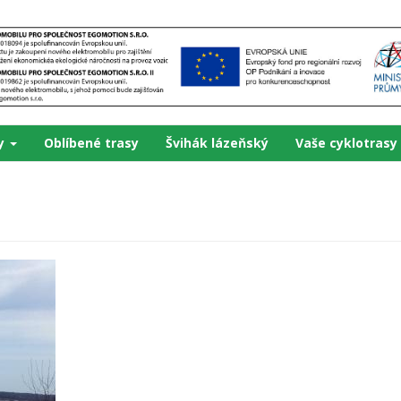
ky
Oblíbené trasy
Švihák lázeňský
Vaše cyklotrasy