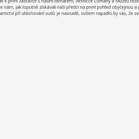
de k první zastávce s naším tématem, vesničce Lomany a Muzeu těž
e nám, jak lopotně získávali naši předci na první pohled obyčejnou a p
ovarnictví při utěsňování sudů je nasnadě, ovšem napadlo by vás, že se