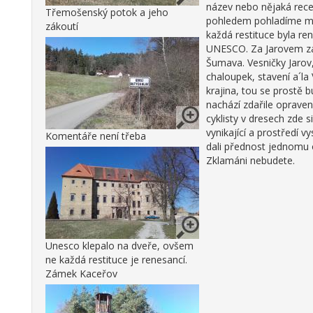
název nebo nějaká rece
Třemošenský potok a jeho
pohledem pohladíme male
zákoutí
každá restituce byla r
UNESCO. Za Jarovem zas
Šumava. Vesničky Jarov,
chaloupek, stavení a´la
krajina, tou se prostě
nachází zdařile oprave
cyklisty v dresech zde si
vynikající a prostředí 
Komentáře není třeba
dali přednost jednomu o
Zklamáni nebudete.
Unesco klepalo na dveře, ovšem
ne každá restituce je renesancí.
Zámek Kaceřov