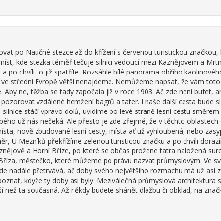
at po Naučné stezce až do křížení s červenou turistickou značkou,
míst, kde stezka téměř tečuje silnici vedoucí mezi Kaznějovem a Mrtn
ěr a po chvíli to již spatříte. Rozsáhlé bílé panorama obřího kaolinovéh
, ve střední Evropě větší nenajdeme. Nemůžeme napsat, že vám toto 
. Aby ne, těžba se tady započala již v roce 1903. Ač zde není bufet,
pozorovat vzdálené hemžení bagrů a tater. I naše další cesta bude s
e silnice stáčí vpravo dolů, uvidíme po levé straně lesní cestu směre
lepého už nás nečeká. Ale přesto je zde zřejmé, že v těchto oblastech 
ísta, nově zbudované lesní cesty, místa ať už vyhloubená, nebo zasyp
r, U Mezníků překřížíme zelenou turisticou značku a po chvíli dora
znějově a Horní Bříze, po které se občas prožene tatra naložená sur
í Bříza, městečko, které můžeme po právu nazvat průmyslovým. Ve svě
zde nadále přetrvává, ač doby svého největšího rozmachu má už asi za
oznat, kdyže ty doby asi byly. Meziválečná průmyslová architektura s
 než ta současná. Až někdy budete shánět dlažbu či obklad, na značk