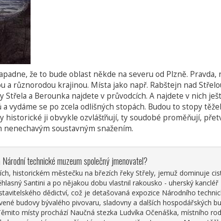
dne, že to bude oblast někde na severu od Plzně. Pravda, nen
 a různorodou krajinou. Místa jako např. Rabštejn nad Střelo
ky Střela a Berounka najdete v průvodcích. A najdete v nich j
ů a vydáme se po zcela odlišných stopách. Budou to stopy těžeb
y historické ji obvykle ozvlášťňují, ty soudobé proměňují, přetv
 svým nenechavým soustavným snažením.
 a Národní technické muzeum společný jmenovatel?
ch, historickém městečku na březích řeky Střely, jemuž dominuje ciste
hlasný Santini a po nějakou dobu vlastnil rakousko - uherský kancléř
stavitelského dědictví, což je detašovaná expozice Národního techni
ovené budovy bývalého pivovaru, sladovny a dalších hospodářských bud
Těmito místy prochází Naučná stezka Ludvíka Očenáška, místního ro