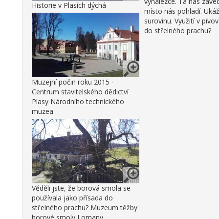
vynálezce. Ta nás zave
Historie v Plasích dýchá
místo nás pohladí. Ukáž
surovinu. Využití v piv
do střelného prachu?
Muzejní počin roku 2015 -
Centrum stavitelského dědictví
Plasy Národního technického
muzea
Věděli jste, že borová smola se
používala jako přísada do
střelného prachu? Muzeum těžby
borové smoly Lomany