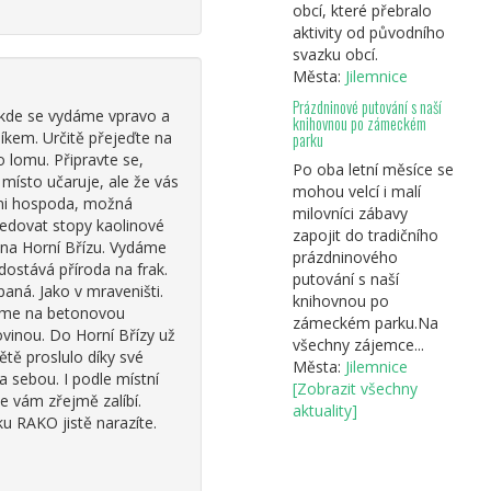
obcí, které přebralo
aktivity od původního
svazku obcí.
Města:
Jilemnice
Prázdninové putování s naší
 kde se vydáme vpravo a
knihovnou po zámeckém
íkem. Určitě přejeďte na
parku
o lomu. Připravte se,
Po oba letní měsíce se
místo učaruje, ale že vás
mohou velcí i malí
 ani hospoda, možná
milovníci zábavy
ledovat stopy kaolinové
zapojit do tradičního
m na Horní Břízu. Vydáme
prázdninového
dostává příroda na frak.
putování s naší
aná. Jako v mraveništi.
knihovnou po
zíme na betonovou
zámeckém parku.Na
ovinou. Do Horní Břízy už
všechny zájemce...
tě proslulo díky své
Města:
Jilemnice
 sebou. I podle místní
[Zobrazit všechny
e vám zřejmě zalíbí.
aktuality]
u RAKO jistě narazíte.