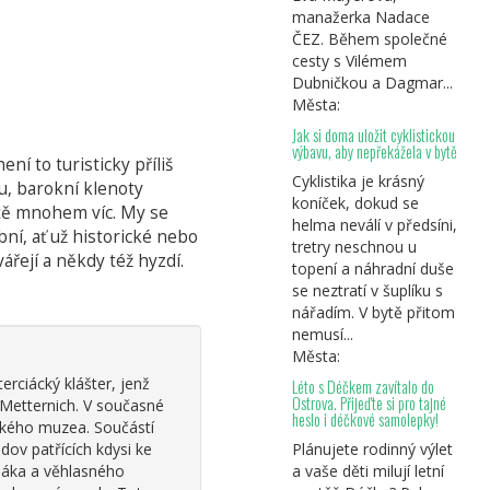
manažerka Nadace
ČEZ. Během společné
cesty s Vilémem
Dubničkou a Dagmar...
Města:
Jak si doma uložit cyklistickou
výbavu, aby nepřekážela v bytě
í to turisticky příliš
Cyklistika je krásný
u, barokní klenoty
koníček, dokud se
eště mnohem víc. My se
helma neválí v předsíni,
ní, ať už historické nebo
tretry neschnou u
ářejí a někdy též hyzdí.
topení a náhradní duše
se neztratí v šuplíku s
nářadím. V bytě přitom
nemusí...
Města:
rciácký klášter, jenž
Léto s Déčkem zavítalo do
Ostrova. Přijeďte si pro tajné
 Metternich. V současné
heslo i déčkové samolepky!
ckého muzea. Součástí
ov patřících kdysi ke
Plánujete rodinný výlet
dáka a věhlasného
a vaše děti milují letní