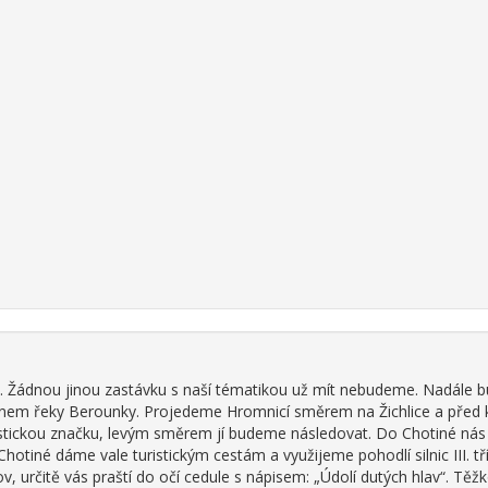
. Žádnou jinou zastávku s naší tématikou už mít nebudeme. Nadále 
onem řeky Berounky. Projedeme Hromnicí směrem na Žichlice a před
istickou značku, levým směrem jí budeme následovat. Do Chotiné nás
otiné dáme vale turistickým cestám a využijeme pohodlí silnic III. tř
 určitě vás praští do očí cedule s nápisem: „Údolí dutých hlav“. Těžko 