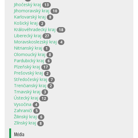
Jihočeský kraj
13
Jihomoravský kraj
10
Karlovarský kraj
8
Košický kraj
2
Královéhradecký kraj
18
Liberecký kraj
27
Moravskoslezský kraj
4
Nitrianský kraj
1
Olomoucký kraj
8
Pardubický kraj
6
Plzeňský kraj
17
Prešovský kraj
2
Středočeský kraj
7
Trenčianský kraj
2
Trnavský kraj
3
Ústecký kraj
12
Vysočina
4
Zahraničí
5
Žilinský kraj
6
Zlínský kraj
8
Média