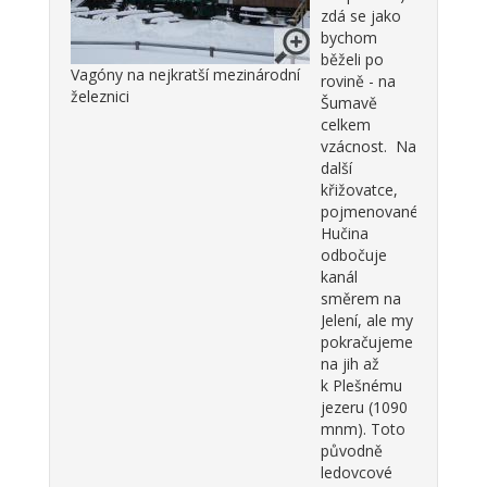
zdá se jako
bychom
běželi po
Vagóny na nejkratší mezinárodní
rovině - na
železnici
Šumavě
celkem
vzácnost. Na
další
křižovatce,
pojmenované
Hučina
odbočuje
kanál
směrem na
Jelení, ale my
pokračujeme
na jih až
k Plešnému
jezeru (1090
mnm). Toto
původně
ledovcové