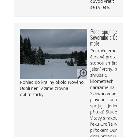
důvod vrátit
se i v létě.
Podél spojnice
Severního a Černého
moře
Pokračujeme
čerstvě protaženou
stopou směrem Na
Jelení vrchy, po
zhruba 5
kilometrech
Pohled do krajiny okolo Nového
narazíme na
Údolí není v zimě zrovna
Schwarzenberský
optimistický
plavební kanál
spojující jeden z
přítoků Studené
Vltavy s rakouskou
řeku Große Mühl,
přítokem Dunaje,
čímž propojuje