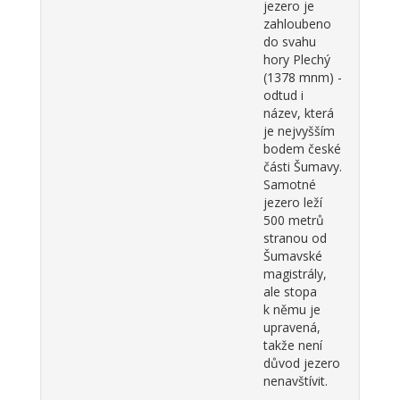
jezero je
zahloubeno
do svahu
hory Plechý
(1378 mnm) -
odtud i
název, která
je nejvyšším
bodem české
části Šumavy.
Samotné
jezero leží
500 metrů
stranou od
Šumavské
magistrály,
ale stopa
k němu je
upravená,
takže není
důvod jezero
nenavštívit.