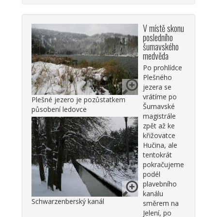
V místě skonu
posledního
šumavského
medvěda
Po prohlídce
Plešného
jezera se
vrátíme po
Plešné jezero je pozůstatkem
Šumavské
působení ledovce
magistrále
zpět až ke
křižovatce
Hučina, ale
tentokrát
pokračujeme
podél
plavebního
kanálu
Schwarzenberský kanál
směrem na
Jelení, po