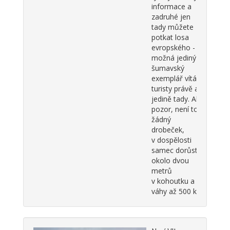
informace a
zadruhé jen
tady můžete
potkat losa
evropského -
možná jediný
šumavský
exemplář vítá
turisty právě a
jedině tady. Ale
pozor, není to
žádný
drobeček,
v dospělosti
samec dorůstá
okolo dvou
metrů
v kohoutku a
váhy až 500 kg.