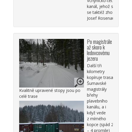
Vchynicko-tetovský
kanál, jehož stavby
se taktéž zhostil
Josef Rosenauer.
Po magistrále
až skoro k
ledovcovému
jezeru
Další tři
kilometry
kopíruje trasa
Šumavské
magistrály
Kvalitně upravené stopy jsou po
břehy
celé trase
plavebního
kanálu, a i
když vede
z mírného
kopce (spád 2
– 4 promile)