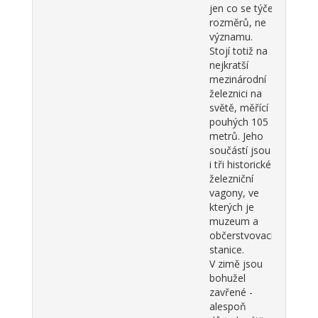
jen co se týče
rozměrů, ne
významu.
Stojí totiž na
nejkratší
mezinárodní
železnici na
světě, měřící
pouhých 105
metrů. Jeho
součástí jsou
i tři historické
železniční
vagony, ve
kterých je
muzeum a
občerstvovací
stanice.
V zimě jsou
bohužel
zavřené -
alespoň