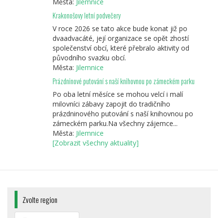
Města:
Jilemnice
Krakonošovy letní podvečery
V roce 2026 se tato akce bude konat již po
dvaadvacáté, její organizace se opět zhostí
společenství obcí, které přebralo aktivity od
původního svazku obcí.
Města:
Jilemnice
Prázdninové putování s naší knihovnou po zámeckém parku
Po oba letní měsíce se mohou velcí i malí
milovníci zábavy zapojit do tradičního
prázdninového putování s naší knihovnou po
zámeckém parku.Na všechny zájemce...
Města:
Jilemnice
[Zobrazit všechny aktuality]
Zvolte region