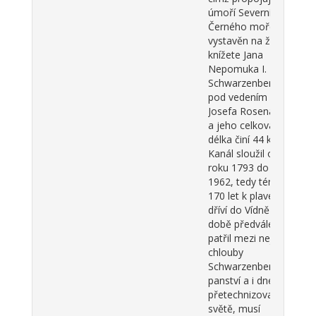
úmoří Severního a
Černého moře. Byl
vystavěn na žádost
knížete Jana
Nepomuka I. ze
Schwarzenbergu
pod vedením
Josefa Rosenauera
a jeho celková
délka činí 44 km.
Kanál sloužil od
roku 1793 do roku
1962, tedy téměř
170 let k plavení
dříví do Vídně a v
době předválečné
patřil mezi největší
chlouby
Schwarzenberských
panství a i dnes, v
přetechnizovaném
světě, musí