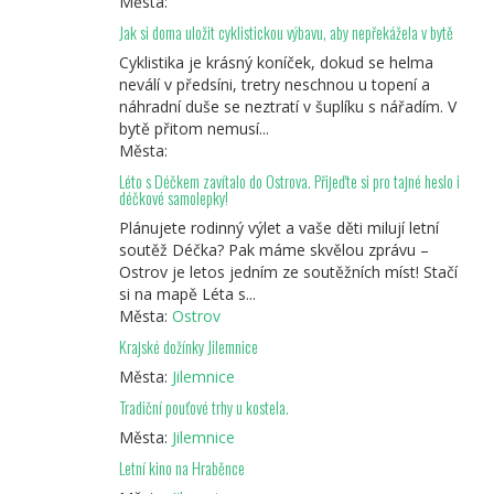
Města:
Jak si doma uložit cyklistickou výbavu, aby nepřekážela v bytě
Cyklistika je krásný koníček, dokud se helma
neválí v předsíni, tretry neschnou u topení a
náhradní duše se neztratí v šuplíku s nářadím. V
bytě přitom nemusí...
Města:
Léto s Déčkem zavítalo do Ostrova. Přijeďte si pro tajné heslo i
déčkové samolepky!
Plánujete rodinný výlet a vaše děti milují letní
soutěž Déčka? Pak máme skvělou zprávu –
Ostrov je letos jedním ze soutěžních míst! Stačí
si na mapě Léta s...
Města:
Ostrov
Krajské dožínky Jilemnice
Města:
Jilemnice
Tradiční pouťové trhy u kostela.
Města:
Jilemnice
Letní kino na Hraběnce