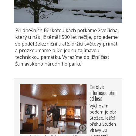
Při dnešních Běžkotoulkách potkáme živočicha,
který u nás již téměř 500 let nežije, projedeme
se podél železniční tratě, držící světový primát
a prozkoumáme blíže jednu zajímavou
technickou památku. Vyrazíme do jižní část
Šumavského národního parku.
Čerstvé
informace přímo
od losa
Výchozím
bodem je obec
Stožec, ležící na
břehu Studené
Vltavy 30