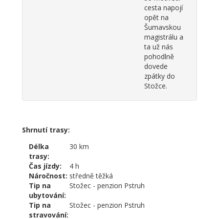
cesta napojí
opět na
Šumavskou
magistrálu a
ta už nás
pohodlně
dovede
zpátky do
Stožce.
Shrnutí trasy:
Délka
30 km
trasy:
Čas jízdy:
4 h
Náročnost:
středně těžká
Tip na
Stožec - penzion Pstruh
ubytování:
Tip na
Stožec - penzion Pstruh
stravování: