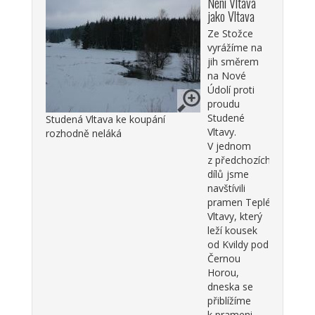
Není Vltava
jako Vltava
Ze Stožce
vyrážíme na
jih směrem
na Nové
Údolí proti
proudu
Studené
Studená Vltava ke koupání
Vltavy.
rozhodně neláká
V jednom
z předchozích
dílů jsme
navštívili
pramen Teplé
Vltavy, který
leží kousek
od Kvildy pod
Černou
Horou,
dneska se
přiblížíme
k prameni