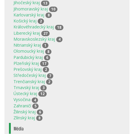
Jihočeský kraj
13
Jihomoravský kraj
10
Karlovarský kraj
8
Košický kraj
2
Královéhradecký kraj
18
Liberecký kraj
27
Moravskoslezský kraj
4
Nitrianský kraj
1
Olomoucký kraj
8
Pardubický kraj
6
Plzeňský kraj
17
Prešovský kraj
2
Středočeský kraj
7
Trenčianský kraj
2
Trnavský kraj
3
Ústecký kraj
12
Vysočina
4
Zahraničí
5
Žilinský kraj
6
Zlínský kraj
8
Média