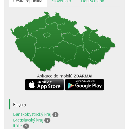
Česká republika
Slovensko
Deutschland
Aplikace do mobilů
ZDARMA
!
Regiony
Banskobystrický kraj
5
Bratislavský kraj
2
Itálie
1