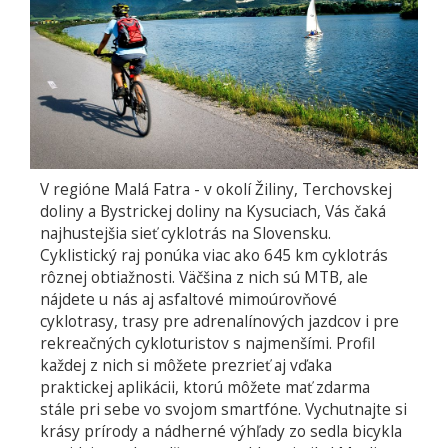
V regióne Malá Fatra - v okolí Žiliny, Terchovskej
doliny a Bystrickej doliny na Kysuciach, Vás čaká
najhustejšia sieť cyklotrás na Slovensku.
Cyklistický raj ponúka viac ako 645 km cyklotrás
rôznej obtiažnosti. Väčšina z nich sú MTB, ale
nájdete u nás aj asfaltové mimoúrovňové
cyklotrasy, trasy pre adrenalínových jazdcov i pre
rekreačných cykloturistov s najmenšími. Profil
každej z nich si môžete prezrieť aj vďaka
praktickej aplikácii, ktorú môžete mať zdarma
stále pri sebe vo svojom smartfóne. Vychutnajte si
krásy prírody a nádherné výhľady zo sedla bicykla