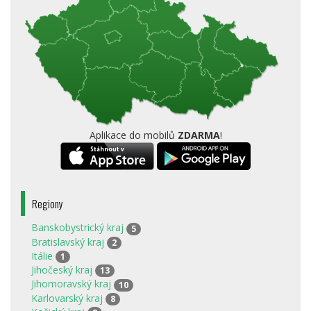
Aplikace do mobilů
ZDARMA
!
Regiony
Banskobystrický kraj
5
Bratislavský kraj
2
Itálie
1
Jihočeský kraj
13
Jihomoravský kraj
10
Karlovarský kraj
8