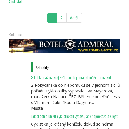
Číst dál
Cyklotoulky
Malá
Fatra
1
2
další
2019
Reklama
Aktuality
S EPPkou až na kraj světa aneb pomáhat můžete i na kole
Z Rokycanska do Nepomuku se v jednom z dílů
pořadu Cyklotoulky vypravila Eva Mayerová,
manažerka Nadace ČEZ. Během společné cesty
s Vilémem Dubničkou a Dagmar...
Města:
Jak si doma uložit cyklistickou výbavu, aby nepřekážela v bytě
Cyklistika je krásný koníček, dokud se helma