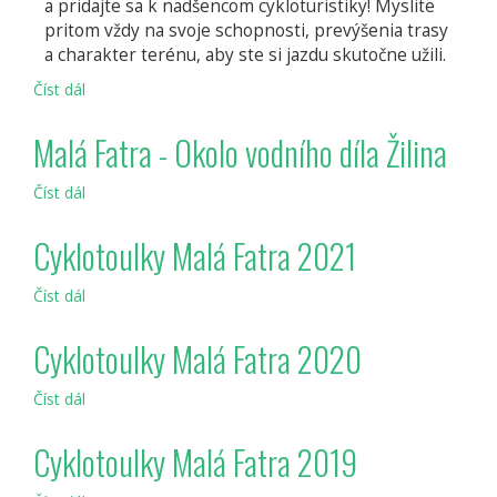
a pridajte sa k nadšencom cykloturistiky! Myslite
pritom vždy na svoje schopnosti, prevýšenia trasy
a charakter terénu, aby ste si jazdu skutočne užili.
Číst dál
Malá
Fatra
Malá Fatra - Okolo vodního díla Žilina
Číst dál
Malá
Fatra
-
Cyklotoulky Malá Fatra 2021
Okolo
vodního
Číst dál
Cyklotoulky
díla
Malá
Žilina
Fatra
Cyklotoulky Malá Fatra 2020
2021
Číst dál
Cyklotoulky
Malá
Fatra
Cyklotoulky Malá Fatra 2019
2020