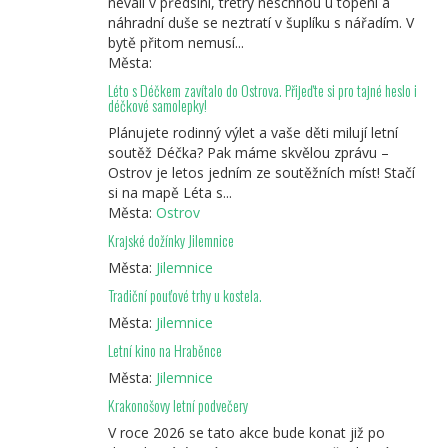
neválí v předsíni, tretry neschnou u topení a
náhradní duše se neztratí v šuplíku s nářadím. V
bytě přitom nemusí...
Města:
Léto s Déčkem zavítalo do Ostrova. Přijeďte si pro tajné heslo i
déčkové samolepky!
Plánujete rodinný výlet a vaše děti milují letní
soutěž Déčka? Pak máme skvělou zprávu –
Ostrov je letos jedním ze soutěžních míst! Stačí
si na mapě Léta s...
Města:
Ostrov
Krajské dožínky Jilemnice
Města:
Jilemnice
Tradiční pouťové trhy u kostela.
Města:
Jilemnice
Letní kino na Hraběnce
Města:
Jilemnice
Krakonošovy letní podvečery
V roce 2026 se tato akce bude konat již po