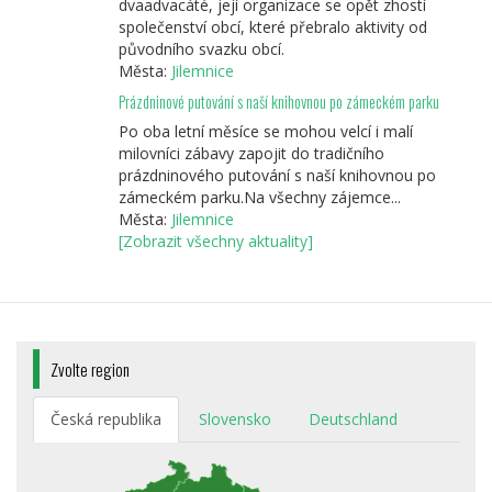
dvaadvacáté, její organizace se opět zhostí
společenství obcí, které přebralo aktivity od
původního svazku obcí.
Města:
Jilemnice
Prázdninové putování s naší knihovnou po zámeckém parku
Po oba letní měsíce se mohou velcí i malí
milovníci zábavy zapojit do tradičního
prázdninového putování s naší knihovnou po
zámeckém parku.Na všechny zájemce...
Města:
Jilemnice
[Zobrazit všechny aktuality]
Zvolte region
Česká republika
Slovensko
Deutschland