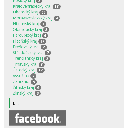
Košický kraj
2
Královéhradecký kraj
18
Liberecký kraj
27
Moravskoslezský kraj
4
Nitrianský kraj
1
Olomoucký kraj
8
Pardubický kraj
6
Plzeňský kraj
17
Prešovský kraj
2
Středočeský kraj
7
Trenčianský kraj
2
Trnavský kraj
3
Ústecký kraj
12
Vysočina
4
Zahraničí
5
Žilinský kraj
6
Zlínský kraj
8
Média