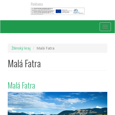
Přejít
Reklama
k
hlavnímu
obsahu
Toggl
navig
Žilinský kraj
Malá Fatra
Malá Fatra
Malá Fatra