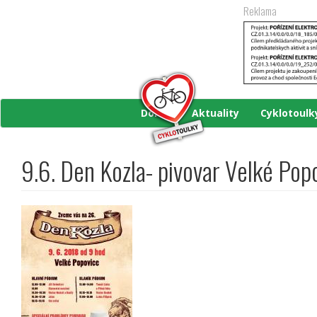
Přejít
Reklama
k
hlavnímu
obsahu
Domů
Aktuality
Cyklotoul
9.6. Den Kozla- pivovar Velké Pop