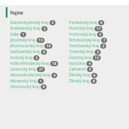
Regiony
Banskobystrický kraj
Pardubický kraj
5
6
Bratislavský kraj
Plzeňský kraj
2
17
Itálie
Prešovský kraj
1
2
Jihočeský kraj
Středočeský kraj
13
7
Jihomoravský kraj
Trenčianský kraj
10
2
Karlovarský kraj
Trnavský kraj
8
3
Košický kraj
Ústecký kraj
2
12
Královéhradecký kraj
Vysočina
18
4
Liberecký kraj
Zahraničí
27
5
Moravskoslezský kraj
Žilinský kraj
4
6
Nitrianský kraj
Zlínský kraj
1
8
Olomoucký kraj
8