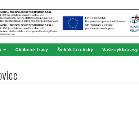
ky
Oblíbené trasy
Švihák lázeňský
Vaše cyklotrasy
ovice