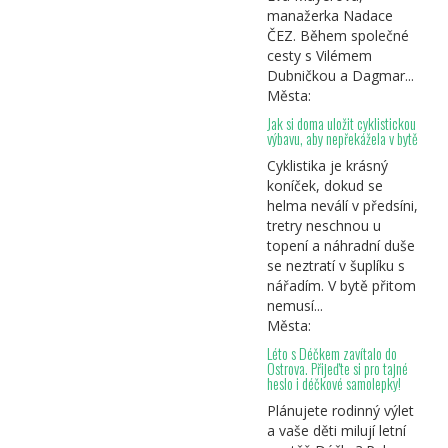
manažerka Nadace
ČEZ. Během společné
cesty s Vilémem
Dubničkou a Dagmar...
Města:
Jak si doma uložit cyklistickou
výbavu, aby nepřekážela v bytě
Cyklistika je krásný
koníček, dokud se
helma neválí v předsíni,
tretry neschnou u
topení a náhradní duše
se neztratí v šuplíku s
nářadím. V bytě přitom
nemusí...
Města:
Léto s Déčkem zavítalo do
Ostrova. Přijeďte si pro tajné
heslo i déčkové samolepky!
Plánujete rodinný výlet
a vaše děti milují letní