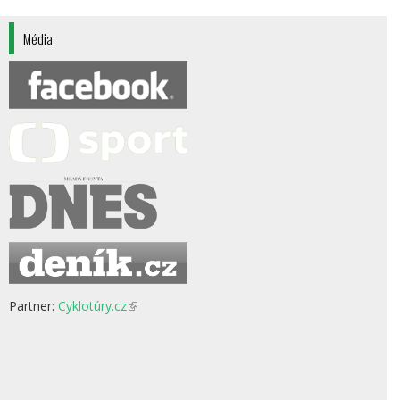
Média
Partner:
Cyklotúry.cz
(odkaz
je
externí)