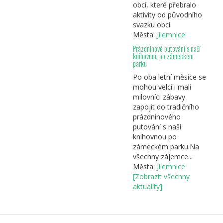
obcí, které přebralo
aktivity od původního
svazku obcí.
Města:
Jilemnice
Prázdninové putování s naší
knihovnou po zámeckém
parku
Po oba letní měsíce se
mohou velcí i malí
milovníci zábavy
zapojit do tradičního
prázdninového
putování s naší
knihovnou po
zámeckém parku.Na
všechny zájemce...
Města:
Jilemnice
[Zobrazit všechny
aktuality]