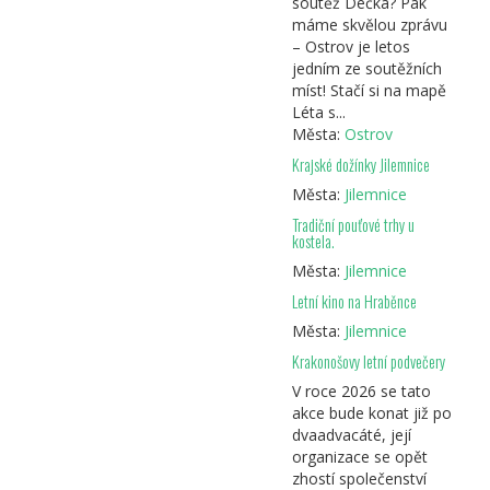
soutěž Déčka? Pak
máme skvělou zprávu
– Ostrov je letos
jedním ze soutěžních
míst! Stačí si na mapě
Léta s...
Města:
Ostrov
Krajské dožínky Jilemnice
Města:
Jilemnice
Tradiční pouťové trhy u
kostela.
Města:
Jilemnice
Letní kino na Hraběnce
Města:
Jilemnice
Krakonošovy letní podvečery
V roce 2026 se tato
akce bude konat již po
dvaadvacáté, její
organizace se opět
zhostí společenství