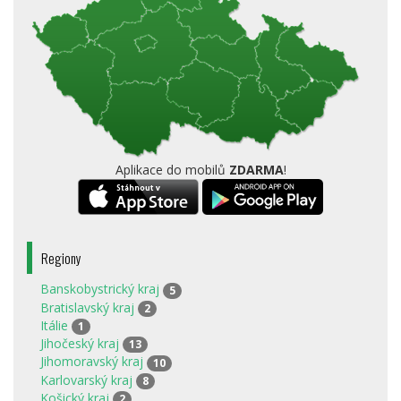
Aplikace do mobilů
ZDARMA
!
Regiony
Banskobystrický kraj
5
Bratislavský kraj
2
Itálie
1
Jihočeský kraj
13
Jihomoravský kraj
10
Karlovarský kraj
8
Košický kraj
2