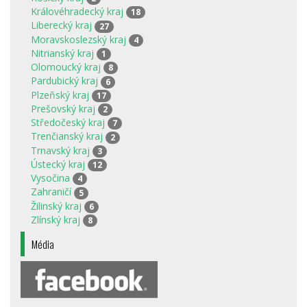
Královéhradecký kraj
18
Liberecký kraj
27
Moravskoslezský kraj
4
Nitrianský kraj
1
Olomoucký kraj
8
Pardubický kraj
6
Plzeňský kraj
17
Prešovský kraj
2
Středočeský kraj
7
Trenčianský kraj
2
Trnavský kraj
3
Ústecký kraj
12
Vysočina
4
Zahraničí
5
Žilinský kraj
6
Zlínský kraj
8
Média