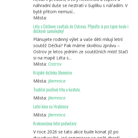
náhradní duše se neztratí v šuplíku s nářadím. V
bytě přitom nemusí...
Města:
Léto s Déčkem zavítalo do Ostrova. Přijeďte si pro tajné heslo i
déčkové samolepky!
Plánujete rodinný výlet a vaše děti milují letní
soutěž Déčka? Pak máme skvělou zprávu –
Ostrov je letos jedním ze soutěžních míst! Stačí
si na mapě Léta s...
Města:
Ostrov
Krajské dožínky Jilemnice
Města:
Jilemnice
Tradiční pouťové trhy u kostela.
Města:
Jilemnice
Letní kino na Hraběnce
Města:
Jilemnice
Krakonošovy letní podvečery
V roce 2026 se tato akce bude konat již po
dvaadvacáté, její organizace se opět zhostí