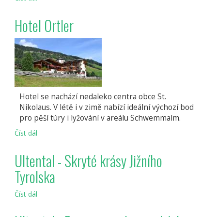
Hotel Ortler
Hotel se nachází nedaleko centra obce St.
Nikolaus. V létě i v zimě nabízí ideální výchozí bod
pro pěší túry i lyžování v areálu Schwemmalm.
Číst dál
Hotel
Ortler
Ultental - Skryté krásy Jižního
Tyrolska
Číst dál
Ultental
-
Skryté