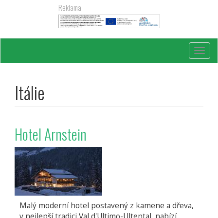
Přejít
Reklama
k
hlavnímu
obsahu
Toggl
navig
Itálie
Hotel Arnstein
Malý moderní hotel postavený z kamene a dřeva,
v nejlepší tradici Val d'Ultimo-Ultental, nabízí