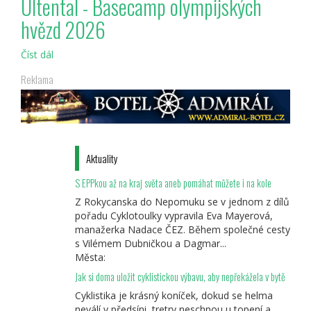
Ultental - Basecamp olympijských
krásy
hvězd 2026
Jižního
Tyrolska
Číst dál
Ultental
-
Reklama
Basecamp
olympijských
hvězd
2026
Aktuality
S EPPkou až na kraj světa aneb pomáhat můžete i na kole
Z Rokycanska do Nepomuku se v jednom z dílů
pořadu Cyklotoulky vypravila Eva Mayerová,
manažerka Nadace ČEZ. Během společné cesty
s Vilémem Dubničkou a Dagmar...
Města:
Jak si doma uložit cyklistickou výbavu, aby nepřekážela v bytě
Cyklistika je krásný koníček, dokud se helma
neválí v předsíni, tretry neschnou u topení a