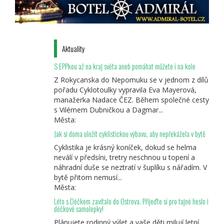
Aktuality
S EPPkou až na kraj světa aneb pomáhat můžete i na kole
Z Rokycanska do Nepomuku se v jednom z dílů
pořadu Cyklotoulky vypravila Eva Mayerová,
manažerka Nadace ČEZ. Během společné cesty
s Vilémem Dubničkou a Dagmar...
Města:
Jak si doma uložit cyklistickou výbavu, aby nepřekážela v bytě
Cyklistika je krásný koníček, dokud se helma
neválí v předsíni, tretry neschnou u topení a
náhradní duše se neztratí v šuplíku s nářadím. V
bytě přitom nemusí...
Města:
Léto s Déčkem zavítalo do Ostrova. Přijeďte si pro tajné heslo i
déčkové samolepky!
Plánujete rodinný výlet a vaše děti milují letní