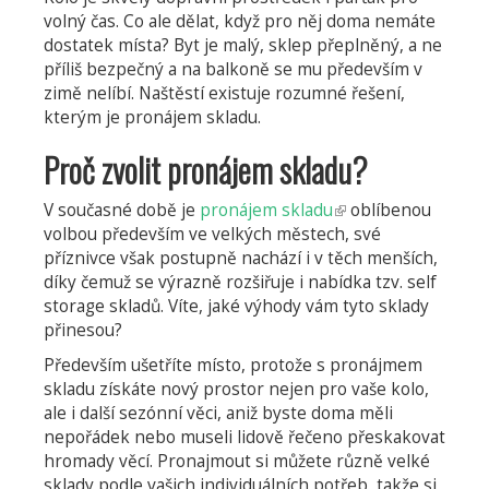
volný čas. Co ale dělat, když pro něj doma nemáte
dostatek místa? Byt je malý, sklep přeplněný, a ne
příliš bezpečný a na balkoně se mu především v
zimě nelíbí. Naštěstí existuje rozumné řešení,
kterým je pronájem skladu.
Proč zvolit pronájem skladu?
V současné době je
pronájem skladu
(odkaz
oblíbenou
volbou především ve velkých městech, své
je
příznivce však postupně nachází i v těch menších,
externí)
díky čemuž se výrazně rozšiřuje i nabídka tzv. self
storage skladů. Víte, jaké výhody vám tyto sklady
přinesou?
Především ušetříte místo, protože s pronájmem
skladu získáte nový prostor nejen pro vaše kolo,
ale i další sezónní věci, aniž byste doma měli
nepořádek nebo museli lidově řečeno přeskakovat
hromady věcí. Pronajmout si můžete různě velké
sklady podle vašich individuálních potřeb, takže si