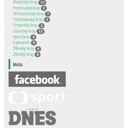
Plzeňský kraj
17
Prešovský kraj
2
Středočeský kraj
7
Trenčianský kraj
2
Trnavský kraj
3
Ústecký kraj
12
Vysočina
4
Zahraničí
5
Žilinský kraj
6
Zlínský kraj
8
Média