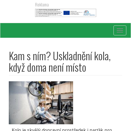
Přejít
Reklama
k
hlavnímu
obsahu
Toggl
navig
Kam s ním? Uskladnění kola,
když doma není místo
Kolo je skvělý dopravní prostředek i parťák pro