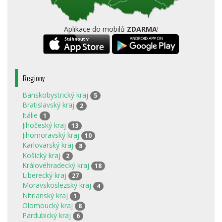
Aplikace do mobilů
ZDARMA
!
Regiony
Banskobystrický kraj
5
Bratislavský kraj
2
Itálie
1
Jihočeský kraj
13
Jihomoravský kraj
10
Karlovarský kraj
8
Košický kraj
2
Královéhradecký kraj
18
Liberecký kraj
27
Moravskoslezský kraj
4
Nitrianský kraj
1
Olomoucký kraj
8
Pardubický kraj
6