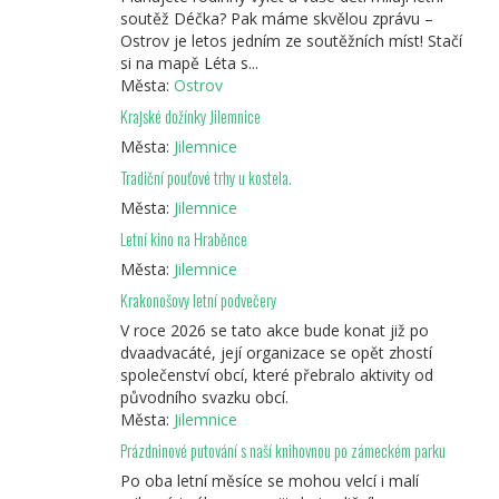
soutěž Déčka? Pak máme skvělou zprávu –
Ostrov je letos jedním ze soutěžních míst! Stačí
si na mapě Léta s...
Města:
Ostrov
Krajské dožínky Jilemnice
Města:
Jilemnice
Tradiční pouťové trhy u kostela.
Města:
Jilemnice
Letní kino na Hraběnce
Města:
Jilemnice
Krakonošovy letní podvečery
V roce 2026 se tato akce bude konat již po
dvaadvacáté, její organizace se opět zhostí
společenství obcí, které přebralo aktivity od
původního svazku obcí.
Města:
Jilemnice
Prázdninové putování s naší knihovnou po zámeckém parku
Po oba letní měsíce se mohou velcí i malí