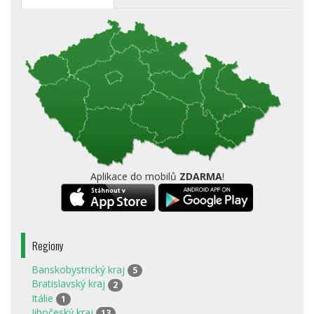
Aplikace do mobilů
ZDARMA
!
Regiony
Banskobystrický kraj
5
Bratislavský kraj
2
Itálie
1
Jihočeský kraj
13