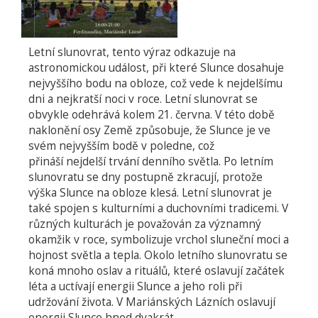
Letní slunovrat, tento výraz odkazuje na
astronomickou událost, při které Slunce dosahuje
nejvyššího bodu na obloze, což vede k nejdelšímu
dni a nejkratší noci v roce. Letní slunovrat se
obvykle odehrává kolem 21. června. V této době
naklonění osy Země způsobuje, že Slunce je ve
svém nejvyšším bodě v poledne, což
přináší nejdelší trvání denního světla. Po letním
slunovratu se dny postupně zkracují, protože
výška Slunce na obloze klesá. Letní slunovrat je
také spojen s kulturními a duchovními tradicemi. V
různých kulturách je považován za významný
okamžik v roce, symbolizuje vrchol sluneční moci a
hojnost světla a tepla. Okolo letního slunovratu se
koná mnoho oslav a rituálů, které oslavují začátek
léta a uctívají energii Slunce a jeho roli při
udržování života. V Mariánských Lázních oslavují
energii Slunce hned dvakrát.