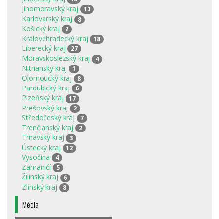
Jihomoravský kraj
10
Karlovarský kraj
8
Košický kraj
2
Královéhradecký kraj
18
Liberecký kraj
27
Moravskoslezský kraj
4
Nitrianský kraj
1
Olomoucký kraj
8
Pardubický kraj
6
Plzeňský kraj
17
Prešovský kraj
2
Středočeský kraj
7
Trenčianský kraj
2
Trnavský kraj
3
Ústecký kraj
12
Vysočina
4
Zahraničí
5
Žilinský kraj
6
Zlínský kraj
8
Média