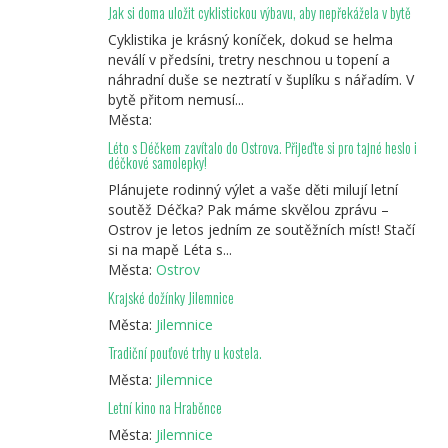
Jak si doma uložit cyklistickou výbavu, aby nepřekážela v bytě
Cyklistika je krásný koníček, dokud se helma
neválí v předsíni, tretry neschnou u topení a
náhradní duše se neztratí v šuplíku s nářadím. V
bytě přitom nemusí...
Města:
Léto s Déčkem zavítalo do Ostrova. Přijeďte si pro tajné heslo i
déčkové samolepky!
Plánujete rodinný výlet a vaše děti milují letní
soutěž Déčka? Pak máme skvělou zprávu –
Ostrov je letos jedním ze soutěžních míst! Stačí
si na mapě Léta s...
Města:
Ostrov
Krajské dožínky Jilemnice
Města:
Jilemnice
Tradiční pouťové trhy u kostela.
Města:
Jilemnice
Letní kino na Hraběnce
Města:
Jilemnice