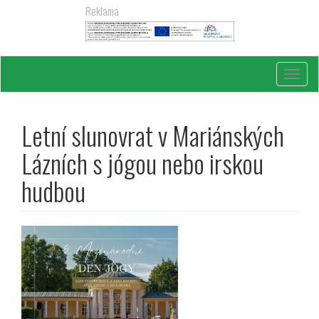
Přejít
Reklama
k
hlavnímu
obsahu
Toggl
navig
Letní slunovrat v Mariánských
Lázních s jógou nebo irskou
hudbou