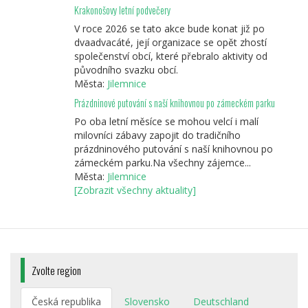
Krakonošovy letní podvečery
V roce 2026 se tato akce bude konat již po
dvaadvacáté, její organizace se opět zhostí
společenství obcí, které přebralo aktivity od
původního svazku obcí.
Města:
Jilemnice
Prázdninové putování s naší knihovnou po zámeckém parku
Po oba letní měsíce se mohou velcí i malí
milovníci zábavy zapojit do tradičního
prázdninového putování s naší knihovnou po
zámeckém parku.Na všechny zájemce...
Města:
Jilemnice
[Zobrazit všechny aktuality]
Zvolte region
Česká republika
Slovensko
Deutschland