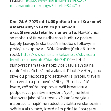
radostí.
https://www.marianskelazne.cz/9-
mezinarodni-den-jogy/?dateId=34471
(odkaz
je
externí)
Dne 24. 6. 2023 od 14:00 pořádá hotel Krakonoš
v Mariánských Lázních příjemnou
akci: Slavnosti letního slunovratu.
Návštěvníci
se mohou těšit na nádhernou hudbu v podání
kapely Jauvajs (irská tradiční hudba s folkovými
prvky) a skupiny ALISON Kraslice (Celtic & Irish
rock).
https://www.marianskelazne.cz/slavnosti-
letniho-slunovratu/?dateId=34100
(odkaz
Letní
slunovrat nám také nabízí více času a světla na
je
naplnění našich zájmů a aktivit. Dlouhé večery jsou
externí)
skvělou příležitostí pro setkávání s přáteli, trávení
času venku a pro nové zážitky. Příroda v létě
kvete, což může inspirovat naši kreativitu a
podporovat pozitivní myšlení. Využijme letní
slunovrat jako příležitost k získání energie a
inspirace, a najděme radost a vitalitu ve slunečním
světle a aktivitách, které nám přinášejí potěšení.