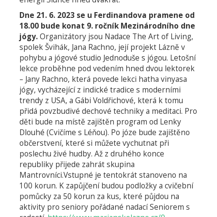
Dne 21. 6. 2023 se u Ferdinandova pramene od
18.00 bude konat 9. ročník Mezinárodního dne
jógy.
Organizátory jsou Nadace The Art of Living,
spolek Švihák, Jana Rachno, její projekt Lázně v
pohybu a jógové studio Jednoduše s jógou. Letošní
lekce proběhne pod vedením hned dvou lektorek
– Jany Rachno, která povede lekci hatha vinyasa
jógy, vycházející z indické tradice s moderními
trendy z USA, a Gábi Voldřichové, která k tomu
přidá povzbudivé dechové techniky a meditaci. Pro
děti bude na místě zajištěn program od Lenky
Dlouhé (Cvičíme s Léňou). Po józe bude zajištěno
občerstvení, které si můžete vychutnat při
poslechu živé hudby. Až z druhého konce
republiky přijede zahrát skupina
Mantrovníci.Vstupné je tentokrát stanoveno na
100 korun. K zapůjčení budou podložky a cvičební
pomůcky za 50 korun za kus, které půjdou na
aktivity pro seniory pořádané nadací Seniorem s