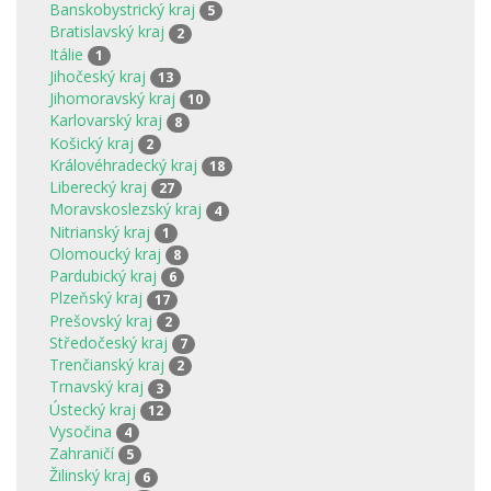
Banskobystrický kraj
5
Bratislavský kraj
2
Itálie
1
Jihočeský kraj
13
Jihomoravský kraj
10
Karlovarský kraj
8
Košický kraj
2
Královéhradecký kraj
18
Liberecký kraj
27
Moravskoslezský kraj
4
Nitrianský kraj
1
Olomoucký kraj
8
Pardubický kraj
6
Plzeňský kraj
17
Prešovský kraj
2
Středočeský kraj
7
Trenčianský kraj
2
Trnavský kraj
3
Ústecký kraj
12
Vysočina
4
Zahraničí
5
Žilinský kraj
6