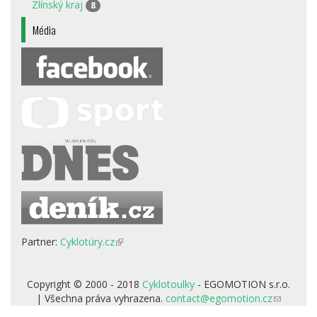
Zlínský kraj
8
Média
Partner:
Cyklotúry.cz
(odkaz
je
externí)
Copyright © 2000 - 2018
Cyklotoulky
- EGOMOTION s.r.o.
| Všechna práva vyhrazena.
contact@egomotion.cz
(odkaz
odešle