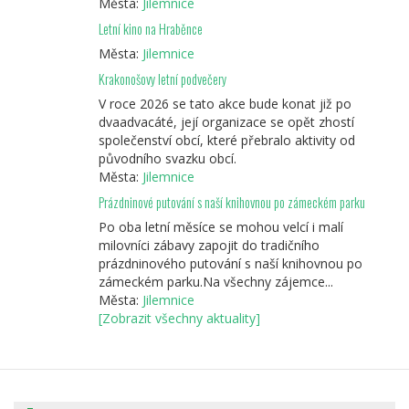
Města:
Jilemnice
Letní kino na Hraběnce
Města:
Jilemnice
Krakonošovy letní podvečery
V roce 2026 se tato akce bude konat již po
dvaadvacáté, její organizace se opět zhostí
společenství obcí, které přebralo aktivity od
původního svazku obcí.
Města:
Jilemnice
Prázdninové putování s naší knihovnou po zámeckém parku
Po oba letní měsíce se mohou velcí i malí
milovníci zábavy zapojit do tradičního
prázdninového putování s naší knihovnou po
zámeckém parku.Na všechny zájemce...
Města:
Jilemnice
[Zobrazit všechny aktuality]