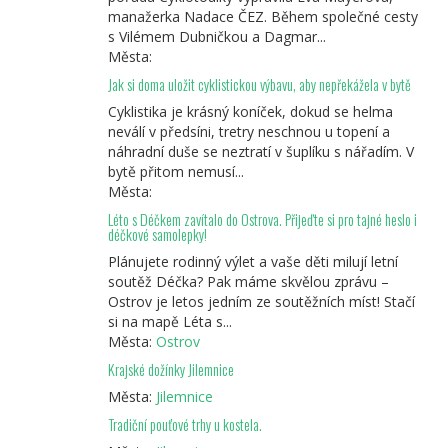
manažerka Nadace ČEZ. Během společné cesty
s Vilémem Dubničkou a Dagmar...
Města:
Jak si doma uložit cyklistickou výbavu, aby nepřekážela v bytě
Cyklistika je krásný koníček, dokud se helma
neválí v předsíni, tretry neschnou u topení a
náhradní duše se neztratí v šuplíku s nářadím. V
bytě přitom nemusí...
Města:
Léto s Déčkem zavítalo do Ostrova. Přijeďte si pro tajné heslo i
déčkové samolepky!
Plánujete rodinný výlet a vaše děti milují letní
soutěž Déčka? Pak máme skvělou zprávu –
Ostrov je letos jedním ze soutěžních míst! Stačí
si na mapě Léta s...
Města:
Ostrov
Krajské dožínky Jilemnice
Města:
Jilemnice
Tradiční pouťové trhy u kostela.