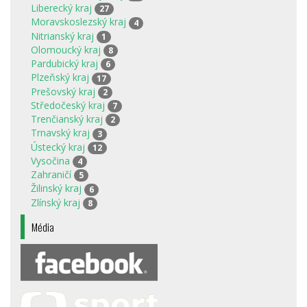
Liberecký kraj
27
Moravskoslezský kraj
4
Nitrianský kraj
1
Olomoucký kraj
8
Pardubický kraj
6
Plzeňský kraj
17
Prešovský kraj
2
Středočeský kraj
7
Trenčianský kraj
2
Trnavský kraj
3
Ústecký kraj
12
Vysočina
4
Zahraničí
5
Žilinský kraj
6
Zlínský kraj
8
Média