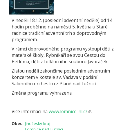
V neděli 18.12. (poslední adventní neděle) od 14
hodin proběhne na náměstí 5. května u Staré
radnice tradiční adventní trh s doprovodným
programem.
V rámci doprovodného programu vystoupí děti z
mateřské školy, Rybníkáři se svou Cestou do
Betléma, děti z folklorního souboru Javoráček.
Zlatou neděli zakončíme posledním adventním
koncertem v kostele sv. Václava v podání
Salonního orchestru z Plané nad Lužnicí.
Změna programu vyhrazena.
Více informací na
www.lomnice-nl.cz
(odkaz
.
je
Obec:
Jihočeský kraj
externí)
Lomnice nad Lužnicí