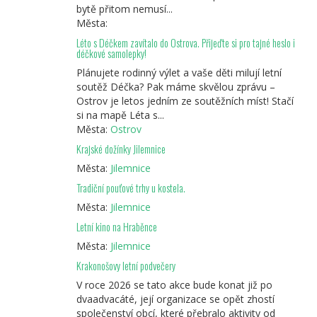
bytě přitom nemusí...
Města:
Léto s Déčkem zavítalo do Ostrova. Přijeďte si pro tajné heslo i
déčkové samolepky!
Plánujete rodinný výlet a vaše děti milují letní
soutěž Déčka? Pak máme skvělou zprávu –
Ostrov je letos jedním ze soutěžních míst! Stačí
si na mapě Léta s...
Města:
Ostrov
Krajské dožínky Jilemnice
Města:
Jilemnice
Tradiční pouťové trhy u kostela.
Města:
Jilemnice
Letní kino na Hraběnce
Města:
Jilemnice
Krakonošovy letní podvečery
V roce 2026 se tato akce bude konat již po
dvaadvacáté, její organizace se opět zhostí
společenství obcí, které přebralo aktivity od