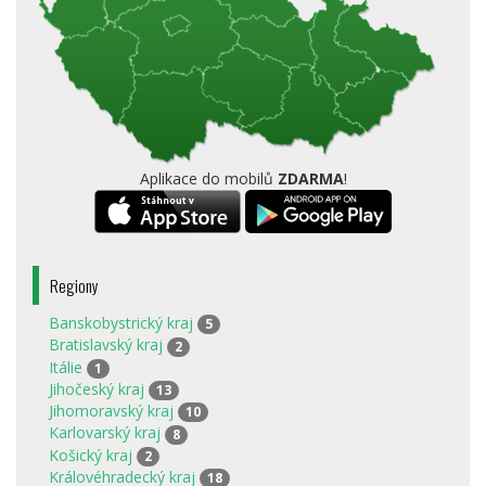
Aplikace do mobilů
ZDARMA
!
Regiony
Banskobystrický kraj
5
Bratislavský kraj
2
Itálie
1
Jihočeský kraj
13
Jihomoravský kraj
10
Karlovarský kraj
8
Košický kraj
2
Královéhradecký kraj
18