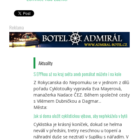
Reklama
Aktuality
S EPPkou až na kraj světa aneb pomáhat můžete i na kole
Z Rokycanska do Nepomuku se v jednom z dílů
pořadu Cyklotoulky vypravila Eva Mayerová,
manažerka Nadace ČEZ. Během společné cesty
s Vilémem Dubničkou a Dagmar...
Města:
Jak si doma uložit cyklistickou výbavu, aby nepřekážela v bytě
Cyklistika je krásný koníček, dokud se helma
neválí v předsíni, tretry neschnou u topení a
náhradní duše se neztratí v šuplíku s nářadím. V