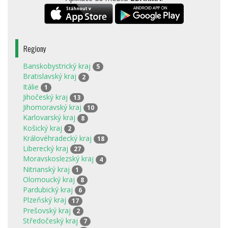
Regiony
Banskobystrický kraj
5
Bratislavský kraj
2
Itálie
1
Jihočeský kraj
13
Jihomoravský kraj
10
Karlovarský kraj
8
Košický kraj
2
Královéhradecký kraj
18
Liberecký kraj
27
Moravskoslezský kraj
4
Nitrianský kraj
1
Olomoucký kraj
8
Pardubický kraj
6
Plzeňský kraj
17
Prešovský kraj
2
Středočeský kraj
7