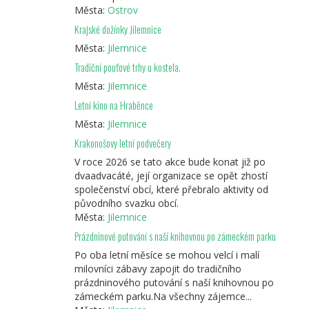
Města:
Ostrov
Krajské dožínky Jilemnice
Města:
Jilemnice
Tradiční pouťové trhy u kostela.
Města:
Jilemnice
Letní kino na Hraběnce
Města:
Jilemnice
Krakonošovy letní podvečery
V roce 2026 se tato akce bude konat již po
dvaadvacáté, její organizace se opět zhostí
společenství obcí, které přebralo aktivity od
původního svazku obcí.
Města:
Jilemnice
Prázdninové putování s naší knihovnou po zámeckém parku
Po oba letní měsíce se mohou velcí i malí
milovníci zábavy zapojit do tradičního
prázdninového putování s naší knihovnou po
zámeckém parku.Na všechny zájemce...