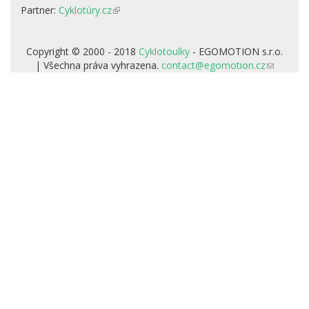
Partner:
Cyklotúry.cz
(odkaz
je
externí)
Copyright © 2000 - 2018
Cyklotoulky
- EGOMOTION s.r.o.
| Všechna práva vyhrazena.
contact@egomotion.cz
(odkaz
odešle
e-
mail)