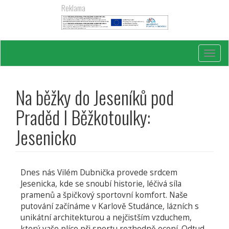
Přejít
Reklama
k
hlavnímu
obsahu
Toggl
navig
Na běžky do Jeseníků pod
Praděd I Běžkotoulky:
Jesenicko
Dnes nás Vilém Dubnička provede srdcem
Jesenicka, kde se snoubí historie, léčivá síla
pramenů a špičkový sportovní komfort. Naše
putování začínáme v Karlově Studánce, lázních s
unikátní architekturou a nejčistším vzduchem,
který vaše plíce při sportu rozhodně ocení. Odtud