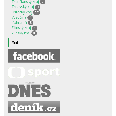
Trenčianský kraj
2
Trnavský kraj
3
Ústecký kraj
12
Vysočina
4
Zahraničí
5
Žilinský kraj
6
Zlínský kraj
8
Média