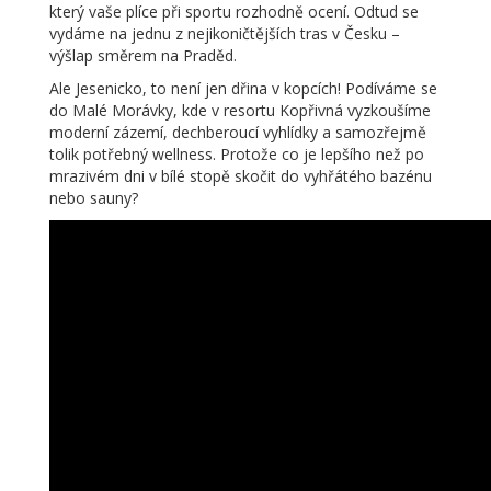
který vaše plíce při sportu rozhodně ocení. Odtud se
vydáme na jednu z nejikoničtějších tras v Česku –
výšlap směrem na Praděd.
Ale Jesenicko, to není jen dřina v kopcích! Podíváme se
do Malé Morávky, kde v resortu Kopřivná vyzkoušíme
moderní zázemí, dechberoucí vyhlídky a samozřejmě
tolik potřebný wellness. Protože co je lepšího než po
mrazivém dni v bílé stopě skočit do vyhřátého bazénu
nebo sauny?