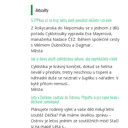
Aktuality
S EPPkou až na kraj světa aneb pomáhat můžete i na kole
Z Rokycanska do Nepomuku se v jednom z dílů
pořadu Cyklotoulky vypravila Eva Mayerová,
manažerka Nadace ČEZ. Během společné cesty
s Vilémem Dubničkou a Dagmar...
Města:
Jak si doma uložit cyklistickou výbavu, aby nepřekážela v bytě
Cyklistika je krásný koníček, dokud se helma
neválí v předsíni, tretry neschnou u topení a
náhradní duše se neztratí v šuplíku s nářadím. V
bytě přitom nemusí...
Města:
Léto s Déčkem zavítalo do Ostrova. Přijeďte si pro tajné heslo i
déčkové samolepky!
Plánujete rodinný výlet a vaše děti milují letní
soutěž Déčka? Pak máme skvělou zprávu –
Ostrov je letos jedním ze soutěžních míst! Stačí
si na mapě Léta s...