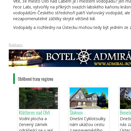
Víte, že město Ústí nad Labem je i městem vodopádů? Jen málo
řece Labi, vytvořily na příkrých svazích labského kaňonu krá
vodopádům Českého středohoří patří Vaňovský vodopád, ale ur
nezapomenutelné zážitky skryté většině lidí.
Vodopády a rozhledny na Ústecku mohou tedy být jedním ze za
Reklama
Oblíbené trasy regionu
Klášterec nad Ohří
Šluknov
Benešo
Vodní plocha a
Dnešní Cyklotoulky
Dnešn
červený zámek
nám ukážou cestu
nás z
odrážející se v její
z nejsevernějšího
Ústec