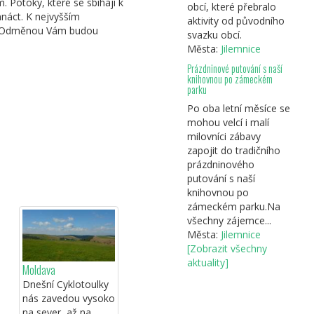
 Potoky, které se sbíhají k
obcí, které přebralo
mnáct. K nejvyšším
aktivity od původního
mi. Odměnou Vám budou
svazku obcí.
Města:
Jilemnice
Prázdninové putování s naší
knihovnou po zámeckém
parku
Po oba letní měsíce se
mohou velcí i malí
milovníci zábavy
zapojit do tradičního
prázdninového
putování s naší
knihovnou po
zámeckém parku.Na
všechny zájemce...
Města:
Jilemnice
[Zobrazit všechny
aktuality]
Moldava
Dnešní Cyklotoulky
nás zavedou vysoko
na sever, až na