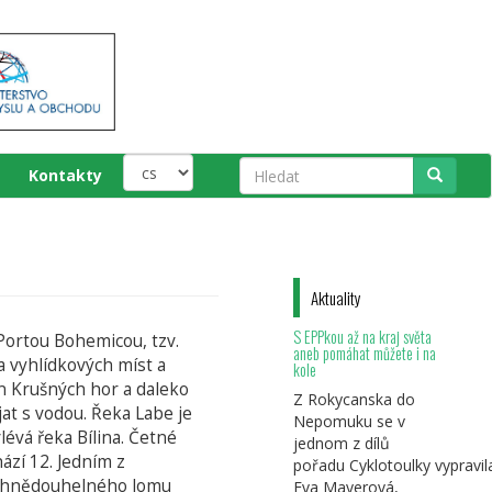
Kontakty
Hledat
Aktuality
S EPPkou až na kraj světa
 Portou Bohemicou, tzv.
aneb pomáhat můžete i na
a vyhlídkových míst a
kole
n Krušných hor a daleko
Z Rokycanska do
at s vodou. Řeka Labe je
Nepomuku se v
évá řeka Bílina. Četné
jednom z dílů
ází 12. Jedním z
pořadu Cyklotoulky vypravil
ím hnědouhelného lomu
Eva Mayerová,