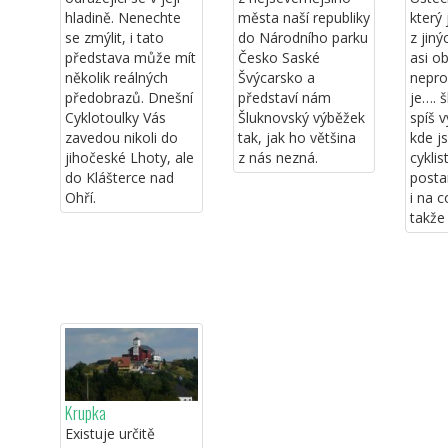
hladině. Nenechte
města naší republiky
který 
se zmýlit, i tato
do Národního parku
z jin
představa může mít
Česko Saské
asi o
několik reálných
Švýcarsko a
nepro
předobrazů. Dnešní
představí nám
je…. 
Cyklotoulky Vás
Šluknovský výběžek
spíš 
zavedou nikoli do
tak, jak ho většina
kde js
jihočeské Lhoty, ale
z nás nezná.
cyklis
do Klášterce nad
posta
Ohří.
i na c
takže
Krupka
Existuje určitě