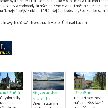
kde byste objevili tolik vodopádů jako v okolí města Ústí nad Labem.
sné kaskády a vodopády, kterých naleznete v okolí města nejméně os
čit nejkrásnější z nich je těžké. Nejlépe bude, když to zkusíte sa
jímavých cílů vašich procházek v okolí Ústí nad Labem.
v nad Ploučnicí
Klíny - za kouzlem
Lázně Mšené
Krušných hor
í Cyklotoulky
Nepatří sice mezi
avedou do
naše největší lázně,
Dnes navštívíme
kého kraje,
ale můžou jim