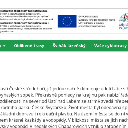
ky
Oblíbené trasy
Švihák lázeňský
Vaše cyklotrasy
asti České středohoří, jíž jednoznačně dominuje údolí Labe s
vyhaslých sopek. Překrásné pohledy na krajinu pak nabízí řad
 vzdálenosti na sever od Ústí nad Labem se strmě zvedá hřebe
árodního parku České Švýcarsko. Život města byl odedávna spj
kladní dopravu i rekreační plavbu. Na území města se do ní vl
Labem krásné kaskády a vodopády. V blízkosti města se jich nach
ovský vodopád. V nedalekých Chabařovicích vzniklo zatopen