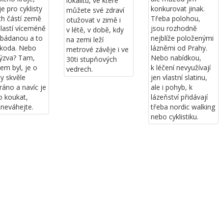
lokalitu, ve které
je pro cyklisty
konkurovat jinak.
můžete své zdraví
ých částí země
Třeba polohou,
otužovat v zimě i
blastí víceméně
jsou rozhodně
v létě, v době, kdy
bádanou a to
nejblíže položenými
na zemi leží
škoda. Nebo
lázněmi od Prahy.
metrové závěje i ve
výzva? Tam,
Nebo nabídkou,
30ti stupňových
em byl, je o
k léčení nevyužívají
vedrech.
ty skvěle
jen vlastní slatinu,
ráno a navíc je
ale i pohyb, k
o koukat,
lázeňství přidávají
 neváhejte.
třeba nordic walking
nebo cyklistiku.