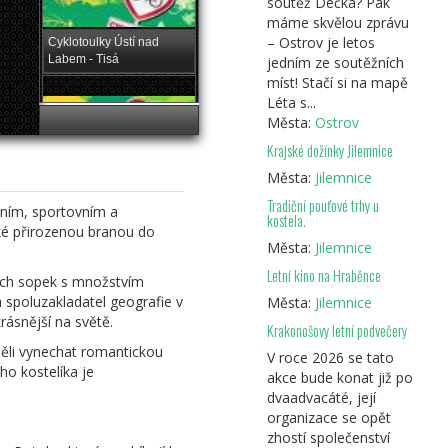
soutěž Déčka? Pak
máme skvělou zprávu
– Ostrov je letos
Cyklotoulky Ústí nad
Labem - Tisá
jedním ze soutěžních
míst! Stačí si na mapě
Léta s...
Města:
Ostrov
Krajské dožínky Jilemnice
Cyklotoulky Ústí nad
Města:
Jilemnice
Labem (Bitva u Chlumce)
Tradiční pouťové trhy u
rním, sportovním a
kostela.
ké přirozenou branou do
Města:
Jilemnice
Letní kino na Hraběnce
ých sopek s množstvím
spoluzakladatel geografie v
Cyklotoulky Ústí nad
Města:
Jilemnice
Labem 2
rásnější na světě.
Krakonošovy letní podvečery
měli vynechat romantickou
V roce 2026 se tato
ho kostelíka je
akce bude konat již po
dvaadvacáté, její
organizace se opět
Cyklotoulky Ústí nad
zhostí společenství
Labem