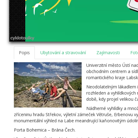
Popis
Ubytování a stravování
Zajímavosti
Fot
Univerzitní město Ústí na
obchodním centrem a sídl
romantického kraje Labsk
Neodolatelným lákadlem i
rozhleden a vyhlídkových
době, kdy projel velikou č
Nádherné vyhlídky a množs
zříceninu hradu Střekov, výletní zámeček Větruše, Erbenovu v
monumentální výhled na Labe meandrující kaňonovitým údol
Porta Bohemica – Brána Čech.