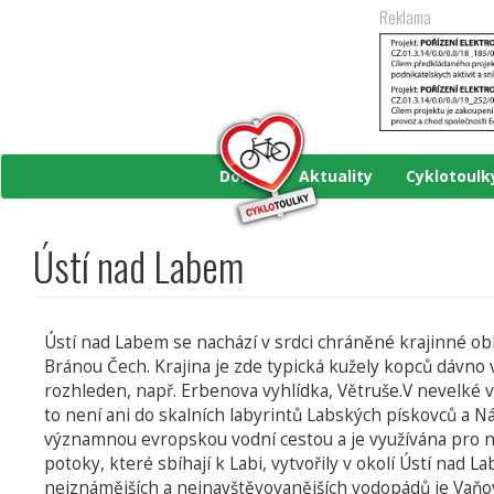
Přejít
Reklama
k
hlavnímu
obsahu
Domů
Aktuality
Cyklotoul
Ústí nad Labem
Ústí nad Labem se nachází v srdci chráněné krajinné obl
Bránou Čech. Krajina je zde typická kužely kopců dávno 
rozhleden, např. Erbenova vyhlídka, Větruše.V nevelké
to není ani do skalních labyrintů Labských pískovců a N
významnou evropskou vodní cestou a je využívána pro ná
potoky, které sbíhají k Labi, vytvořily v okolí Ústí nad 
nejznámějších a nejnavštěvovanějších vodopádů je Vaň