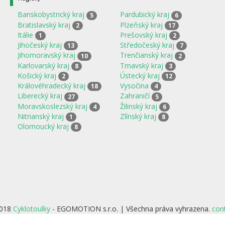
Banskobystrický kraj
Pardubický kraj
5
6
Bratislavský kraj
Plzeňský kraj
2
17
Itálie
Prešovský kraj
1
2
Jihočeský kraj
Středočeský kraj
13
7
Jihomoravský kraj
Trenčianský kraj
10
2
Karlovarský kraj
Trnavský kraj
8
3
Košický kraj
Ústecký kraj
2
12
Královéhradecký kraj
Vysočina
18
4
Liberecký kraj
Zahraničí
27
5
Moravskoslezský kraj
Žilinský kraj
4
6
Nitrianský kraj
Zlínský kraj
1
8
Olomoucký kraj
8
2018
Cyklotoulky
- EGOMOTION s.r.o. | Všechna práva vyhrazena.
con