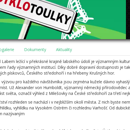
ogalerie
Dokumenty
Aktuality
d Labem ležící v překrásné krajině labského údolí je významným kultu
em řady významných institucí. Díky dobré dopravní dostupnosti je ta
ých pískovců, Českého středohoří i na hřebeny Krušných hor.
 výzvou pro každého návštěvníka jsou zejména kužele dávno vyhasl
 míst. Už Alexander von Humboldt, významný německý přírodovědec a 
ást světa, označil výhled z Milešovky na České středohoří za třetí nejk
tví rozhleden se nachází i v nejbližším okolí města. Z nich byste ne
yhlídku, vyhlídku na Vysokém Ostrém či rozhlednu Varhošť. Od dubické
ím nazývaným