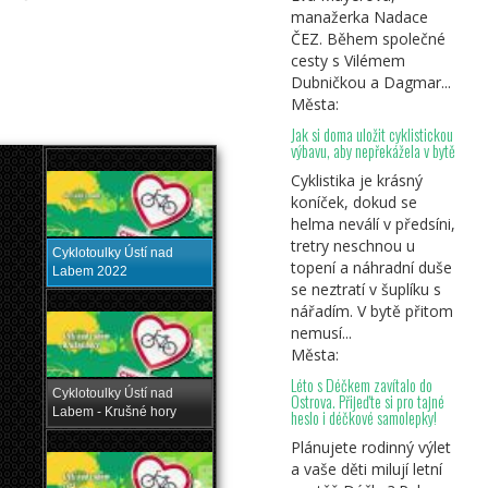
manažerka Nadace
ČEZ. Během společné
cesty s Vilémem
Dubničkou a Dagmar...
Města:
Jak si doma uložit cyklistickou
výbavu, aby nepřekážela v bytě
Cyklistika je krásný
koníček, dokud se
helma neválí v předsíni,
tretry neschnou u
Cyklotoulky Ústí nad
topení a náhradní duše
Labem 2022
se neztratí v šuplíku s
nářadím. V bytě přitom
nemusí...
Města:
Léto s Déčkem zavítalo do
Cyklotoulky Ústí nad
Ostrova. Přijeďte si pro tajné
Labem - Krušné hory
heslo i déčkové samolepky!
Plánujete rodinný výlet
a vaše děti milují letní