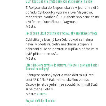
S EPPkou až na kraj světa aneb pomáhat můžete i na kole
Z Rokycanska do Nepomuku se v jednom z dílů
pořadu Cyklotoulky vypravila Eva Mayerová,
manažerka Nadace ČEZ. Během společné cesty
s Vilémem Dubničkou a Dagmar...
Města:
Jak si doma uložit cyklistickou výbavu, aby nepřekážela v bytě
Cyklistika je krásný koníček, dokud se helma
neválí v předsíni, tretry neschnou u topení a
náhradní duše se neztratí v šuplíku s nářadím. V
bytě přitom nemusí...
Města:
Léto s Déčkem zavítalo do Ostrova. Přijeďte si pro tajné heslo i
déčkové samolepky!
Plánujete rodinný výlet a vaše děti milují letní
soutěž Déčka? Pak máme skvělou zprávu –
Ostrov je letos jedním ze soutěžních míst! Stačí
si na mapě Léta s...
Města:
Ostrov
Krajské dožínky Jilemnice