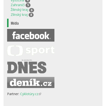
Vysočina
4
Zahraničí
5
Žilinský kraj
6
Zlínský kraj
8
Média
Partner:
Cyklotúry.cz
(odkaz
je
externí)