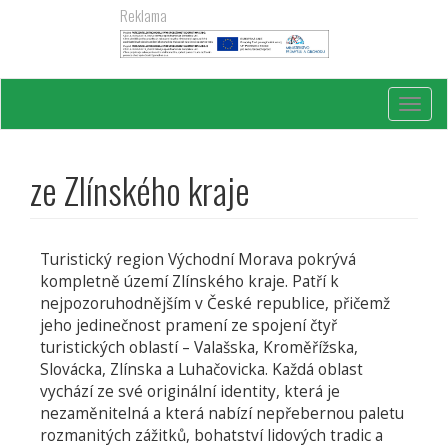
Přejít
Reklama
k
hlavnímu
obsahu
Toggl
navig
ze Zlínského kraje
Turistický region Východní Morava pokrývá
kompletně území Zlínského kraje. Patří k
nejpozoruhodnějším v České republice, přičemž
jeho jedinečnost pramení ze spojení čtyř
turistických oblastí – Valašska, Kroměřížska,
Slovácka, Zlínska a Luhačovicka. Každá oblast
vychází ze své originální identity, která je
nezaměnitelná a která nabízí nepřebernou paletu
rozmanitých zážitků, bohatství lidových tradic a