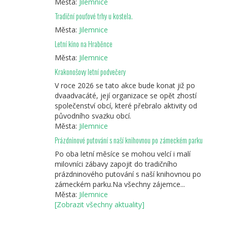
Města:
Jilemnice
Tradiční pouťové trhy u kostela.
Města:
Jilemnice
Letní kino na Hraběnce
Města:
Jilemnice
Krakonošovy letní podvečery
V roce 2026 se tato akce bude konat již po
dvaadvacáté, její organizace se opět zhostí
společenství obcí, které přebralo aktivity od
původního svazku obcí.
Města:
Jilemnice
Prázdninové putování s naší knihovnou po zámeckém parku
Po oba letní měsíce se mohou velcí i malí
milovníci zábavy zapojit do tradičního
prázdninového putování s naší knihovnou po
zámeckém parku.Na všechny zájemce...
Města:
Jilemnice
[Zobrazit všechny aktuality]