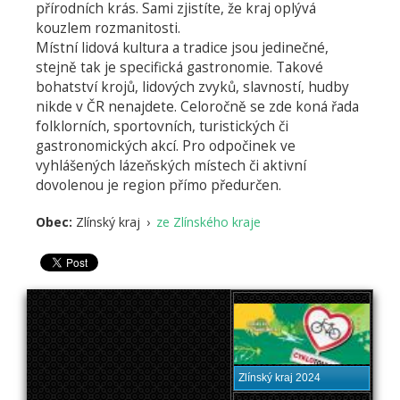
přírodních krás. Sami zjistíte, že kraj oplývá
kouzlem rozmanitosti.
Místní lidová kultura a tradice jsou jedinečné,
stejně tak je specifická gastronomie. Takové
bohatství krojů, lidových zvyků, slavností, hudby
nikde v ČR nenajdete. Celoročně se zde koná řada
folklorních, sportovních, turistických či
gastronomických akcí. Pro odpočinek ve
vyhlášených lázeňských místech či aktivní
dovolenou je region přímo předurčen.
Obec:
Zlínský kraj
›
ze Zlínského kraje
Zlínský kraj 2024