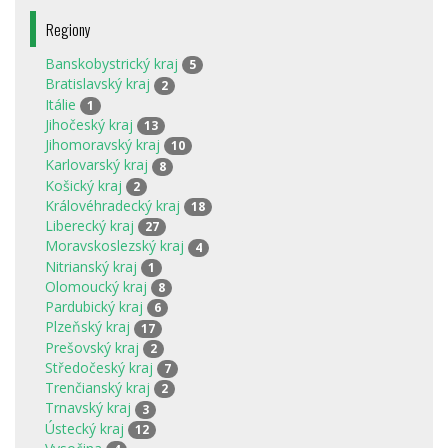
Regiony
Banskobystrický kraj
5
Bratislavský kraj
2
Itálie
1
Jihočeský kraj
13
Jihomoravský kraj
10
Karlovarský kraj
8
Košický kraj
2
Královéhradecký kraj
18
Liberecký kraj
27
Moravskoslezský kraj
4
Nitrianský kraj
1
Olomoucký kraj
8
Pardubický kraj
6
Plzeňský kraj
17
Prešovský kraj
2
Středočeský kraj
7
Trenčianský kraj
2
Trnavský kraj
3
Ústecký kraj
12