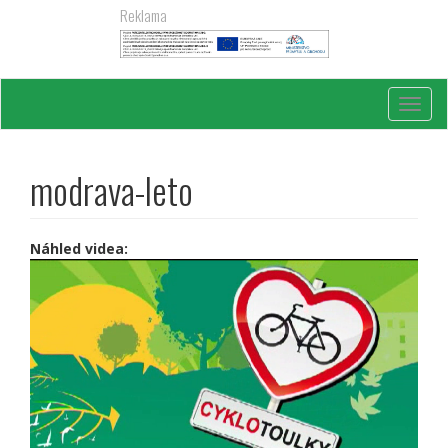
Přejít
Reklama
k
hlavnímu
obsahu
Toggl
navig
modrava-leto
Náhled videa: