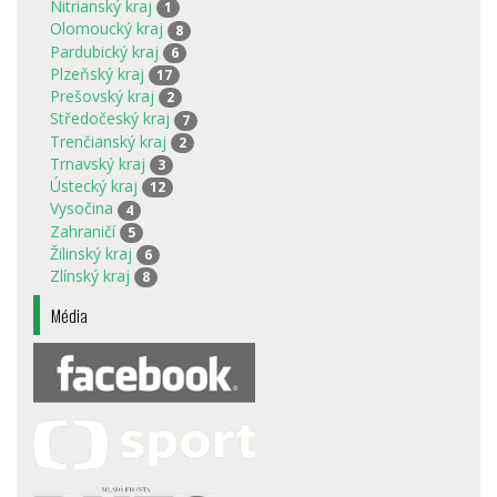
Nitrianský kraj
1
Olomoucký kraj
8
Pardubický kraj
6
Plzeňský kraj
17
Prešovský kraj
2
Středočeský kraj
7
Trenčianský kraj
2
Trnavský kraj
3
Ústecký kraj
12
Vysočina
4
Zahraničí
5
Žilinský kraj
6
Zlínský kraj
8
Média