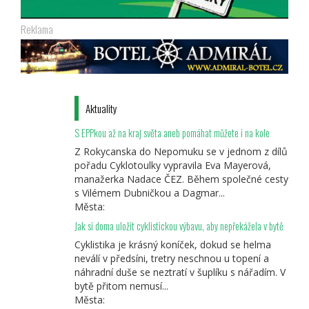
Reklama
Aktuality
S EPPkou až na kraj světa aneb pomáhat můžete i na kole
Z Rokycanska do Nepomuku se v jednom z dílů
pořadu Cyklotoulky vypravila Eva Mayerová,
manažerka Nadace ČEZ. Během společné cesty
s Vilémem Dubničkou a Dagmar...
Města:
Jak si doma uložit cyklistickou výbavu, aby nepřekážela v bytě
Cyklistika je krásný koníček, dokud se helma
neválí v předsíni, tretry neschnou u topení a
náhradní duše se neztratí v šuplíku s nářadím. V
bytě přitom nemusí...
Města: