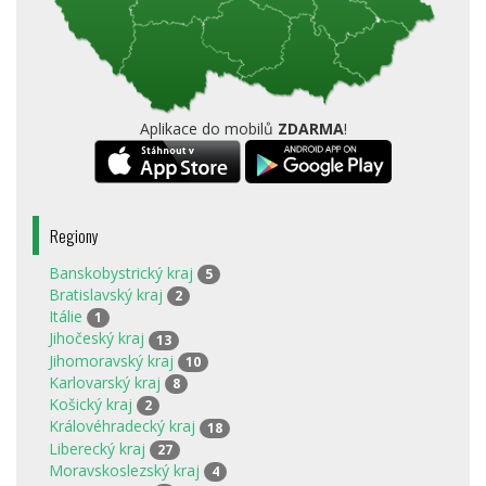
Aplikace do mobilů
ZDARMA
!
Regiony
Banskobystrický kraj
5
Bratislavský kraj
2
Itálie
1
Jihočeský kraj
13
Jihomoravský kraj
10
Karlovarský kraj
8
Košický kraj
2
Královéhradecký kraj
18
Liberecký kraj
27
Moravskoslezský kraj
4