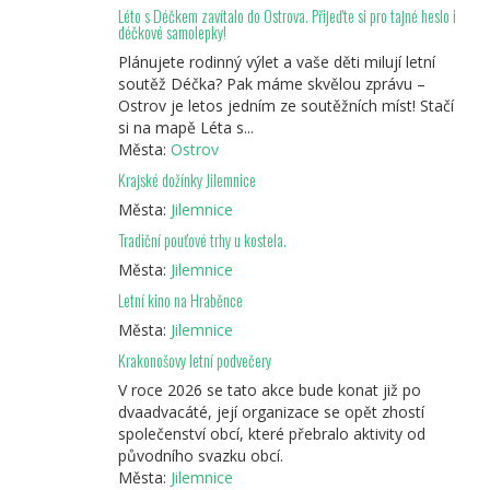
Léto s Déčkem zavítalo do Ostrova. Přijeďte si pro tajné heslo i
déčkové samolepky!
Plánujete rodinný výlet a vaše děti milují letní
soutěž Déčka? Pak máme skvělou zprávu –
Ostrov je letos jedním ze soutěžních míst! Stačí
si na mapě Léta s...
Města:
Ostrov
Krajské dožínky Jilemnice
Města:
Jilemnice
Tradiční pouťové trhy u kostela.
Města:
Jilemnice
Letní kino na Hraběnce
Města:
Jilemnice
Krakonošovy letní podvečery
V roce 2026 se tato akce bude konat již po
dvaadvacáté, její organizace se opět zhostí
společenství obcí, které přebralo aktivity od
původního svazku obcí.
Města:
Jilemnice