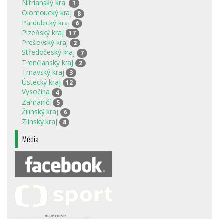
Nitrianský kraj
1
Olomoucký kraj
8
Pardubický kraj
6
Plzeňský kraj
17
Prešovský kraj
2
Středočeský kraj
7
Trenčianský kraj
2
Trnavský kraj
3
Ústecký kraj
12
Vysočina
4
Zahraničí
5
Žilinský kraj
6
Zlínský kraj
8
Média