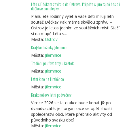
Léto s Déčkem zavítalo do Ostrova. Přijeďte si pro tajné heslo i
déčkové samolepky!
Plánujete rodinný výlet a vaše děti milují letní
soutěž Déčka? Pak máme skvělou zprávu –
Ostrov je letos jedním ze soutěžních míst! Stačí
si na mapě Léta s...
Města:
Ostrov
Krajské dožínky Jilemnice
Města:
Jilemnice
Tradiční pouťové trhy u kostela.
Města:
Jilemnice
Letní kino na Hraběnce
Města:
Jilemnice
Krakonošovy letní podvečery
V roce 2026 se tato akce bude konat již po
dvaadvacáté, její organizace se opět zhostí
společenství obcí, které přebralo aktivity od
původního svazku obcí.
Města:
Jilemnice