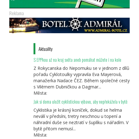
Reklama
Aktuality
S EPPkou až na kraj světa aneb pomáhat můžete i na kole
Z Rokycanska do Nepomuku se v jednom z dílů
pořadu Cyklotoulky vypravila Eva Mayerová,
manažerka Nadace ČEZ. Během společné cesty
s Vilémem Dubničkou a Dagmar...
Města:
Jak si doma uložit cyklistickou výbavu, aby nepřekážela v bytě
Cyklistika je krásný koníček, dokud se helma
neválí v předsíni, tretry neschnou u topení a
náhradní duše se neztratí v šuplíku s nářadím. V
bytě přitom nemusí...
Města: