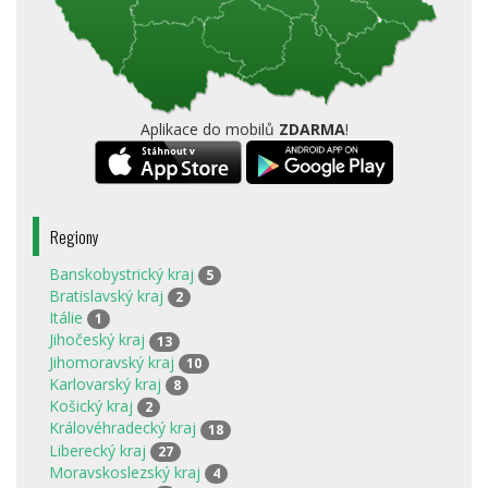
Aplikace do mobilů
ZDARMA
!
Regiony
Banskobystrický kraj
5
Bratislavský kraj
2
Itálie
1
Jihočeský kraj
13
Jihomoravský kraj
10
Karlovarský kraj
8
Košický kraj
2
Královéhradecký kraj
18
Liberecký kraj
27
Moravskoslezský kraj
4