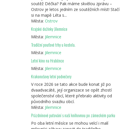
soutěž Déčka? Pak máme skvělou zprávu –
Ostrov je letos jedním ze soutěžních míst! Stačí
si na mapě Léta s...
Města:
Ostrov
Krajské dožínky Jilemnice
Města:
Jilemnice
Tradiční pouťové trhy u kostela.
Města:
Jilemnice
Letní kino na Hraběnce
Města:
Jilemnice
Krakonošovy letní podvečery
V roce 2026 se tato akce bude konat již po
dvaadvacáté, její organizace se opět zhostí
společenství obcí, které přebralo aktivity od
původního svazku obcí.
Města:
Jilemnice
Prázdninové putování s naší knihovnou po zámeckém parku
Po oba letní měsíce se mohou velcí i malí
milovníci zábavy zapojit do tradičního