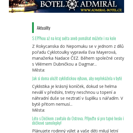
Aktuality
S EPPkou až na kraj světa aneb pomáhat můžete i na kole
Z Rokycanska do Nepomuku se v jednom z dílů
pořadu Cyklotoulky vypravila Eva Mayerová,
manažerka Nadace ČEZ. Během společné cesty
s Vilémem Dubničkou a Dagmar...
Města:
Jak si doma uložit cyklistickou výbavu, aby nepřekážela v bytě
Cyklistika je krásný koníček, dokud se helma
neválí v předsíni, tretry neschnou u topení a
náhradní duše se neztratí v šuplíku s nářadím. V
bytě přitom nemusí...
Města:
Léto s Déčkem zavítalo do Ostrova. Přijeďte si pro tajné heslo i
déčkové samolepky!
Plánujete rodinný výlet a vaše děti milují letní