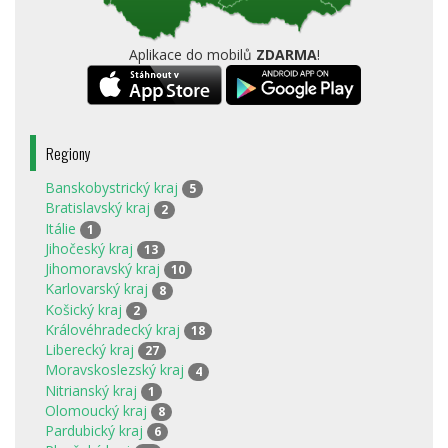
Aplikace do mobilů
ZDARMA
!
Regiony
Banskobystrický kraj
5
Bratislavský kraj
2
Itálie
1
Jihočeský kraj
13
Jihomoravský kraj
10
Karlovarský kraj
8
Košický kraj
2
Královéhradecký kraj
18
Liberecký kraj
27
Moravskoslezský kraj
4
Nitrianský kraj
1
Olomoucký kraj
8
Pardubický kraj
6