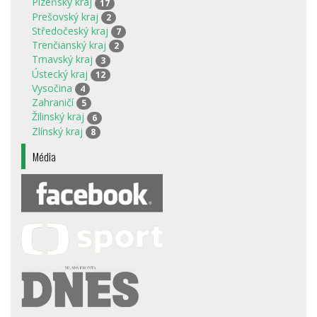
Plzeňský kraj
17
Prešovský kraj
2
Středočeský kraj
7
Trenčianský kraj
2
Trnavský kraj
3
Ústecký kraj
12
Vysočina
4
Zahraničí
5
Žilinský kraj
6
Zlínský kraj
8
Média