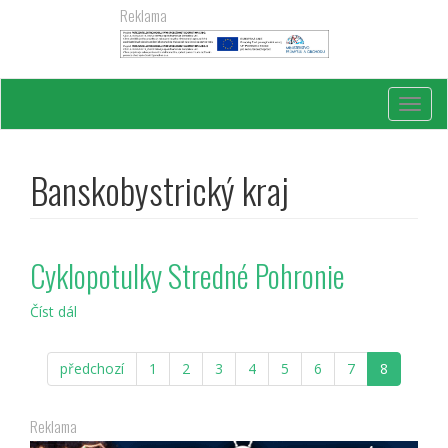
Přejít
Reklama
k
hlavnímu
obsahu
Toggl
navig
Banskobystrický kraj
Cyklopotulky Stredné Pohronie
Číst dál
Cyklopotulky
Stredné
Pohronie
předchozí
1
2
3
4
5
6
7
8
Reklama