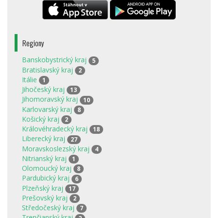
Regiony
Banskobystrický kraj
5
Bratislavský kraj
2
Itálie
1
Jihočeský kraj
13
Jihomoravský kraj
10
Karlovarský kraj
8
Košický kraj
2
Královéhradecký kraj
18
Liberecký kraj
27
Moravskoslezský kraj
4
Nitrianský kraj
1
Olomoucký kraj
8
Pardubický kraj
6
Plzeňský kraj
17
Prešovský kraj
2
Středočeský kraj
7
Trenčianský kraj