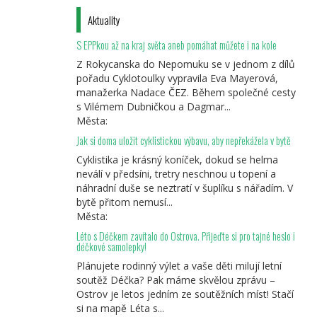
Aktuality
S EPPkou až na kraj světa aneb pomáhat můžete i na kole
Z Rokycanska do Nepomuku se v jednom z dílů
pořadu Cyklotoulky vypravila Eva Mayerová,
manažerka Nadace ČEZ. Během společné cesty
s Vilémem Dubničkou a Dagmar...
Města:
Jak si doma uložit cyklistickou výbavu, aby nepřekážela v bytě
Cyklistika je krásný koníček, dokud se helma
neválí v předsíni, tretry neschnou u topení a
náhradní duše se neztratí v šuplíku s nářadím. V
bytě přitom nemusí...
Města:
Léto s Déčkem zavítalo do Ostrova. Přijeďte si pro tajné heslo i
déčkové samolepky!
Plánujete rodinný výlet a vaše děti milují letní
soutěž Déčka? Pak máme skvělou zprávu –
Ostrov je letos jedním ze soutěžních míst! Stačí
si na mapě Léta s...