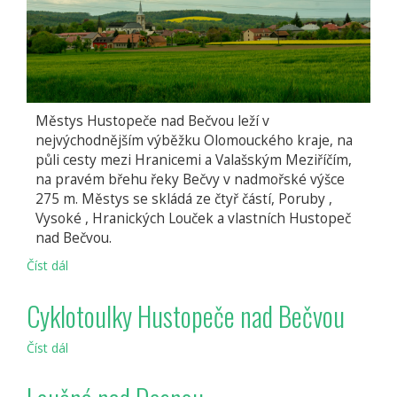
Městys Hustopeče nad Bečvou leží v
nejvýchodnějším výběžku Olomouckého kraje, na
půli cesty mezi Hranicemi a Valašským Meziříčím,
na pravém břehu řeky Bečvy v nadmořské výšce
275 m. Městys se skládá ze čtyř částí, Poruby ,
Vysoké , Hranických Louček a vlastních Hustopeč
nad Bečvou.
Číst dál
Hustopeče
nad
Bečvou
Cyklotoulky Hustopeče nad Bečvou
Číst dál
Cyklotoulky
Hustopeče
nad