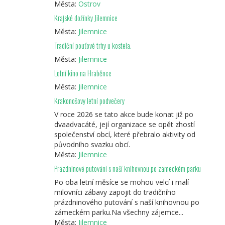
Města:
Ostrov
Krajské dožínky Jilemnice
Města:
Jilemnice
Tradiční pouťové trhy u kostela.
Města:
Jilemnice
Letní kino na Hraběnce
Města:
Jilemnice
Krakonošovy letní podvečery
V roce 2026 se tato akce bude konat již po
dvaadvacáté, její organizace se opět zhostí
společenství obcí, které přebralo aktivity od
původního svazku obcí.
Města:
Jilemnice
Prázdninové putování s naší knihovnou po zámeckém parku
Po oba letní měsíce se mohou velcí i malí
milovníci zábavy zapojit do tradičního
prázdninového putování s naší knihovnou po
zámeckém parku.Na všechny zájemce...
Města:
Jilemnice