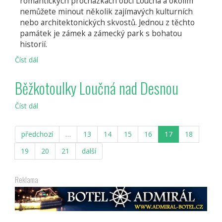
romantických procházkách obcí Loučná a okolím
nemůžete minout několik zajímavých kulturních
nebo architektonických skvostů. Jednou z těchto
památek je zámek a zámecký park s bohatou
historií.
Číst dál
Loučná
nad
Desnou
Běžkotoulky Loučná nad Desnou
Číst dál
Běžkotoulky
Loučná
nad
předchozí
…
13
14
15
16
17
18
Desnou
19
20
21
další
Reklama