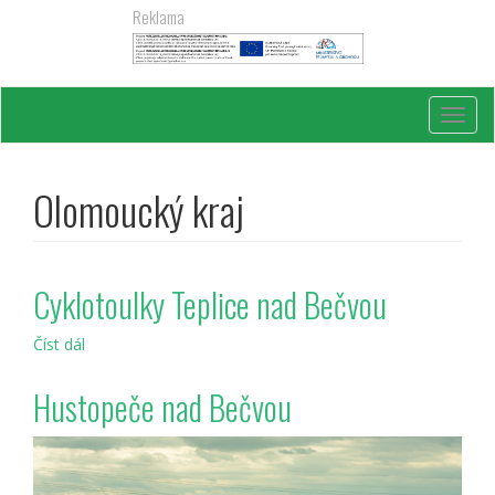
Přejít
Reklama
k
hlavnímu
obsahu
Toggl
navig
Olomoucký kraj
Cyklotoulky Teplice nad Bečvou
Číst dál
Cyklotoulky
Teplice
nad
Hustopeče nad Bečvou
Bečvou