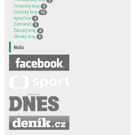
2
Trnavský kraj
3
Ústecký kraj
12
Vysočina
4
Zahraničí
5
Žilinský kraj
6
Zlínský kraj
8
Média