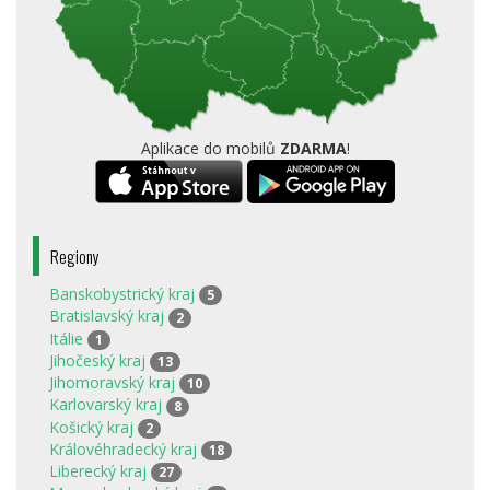
Aplikace do mobilů
ZDARMA
!
Regiony
Banskobystrický kraj
5
Bratislavský kraj
2
Itálie
1
Jihočeský kraj
13
Jihomoravský kraj
10
Karlovarský kraj
8
Košický kraj
2
Královéhradecký kraj
18
Liberecký kraj
27