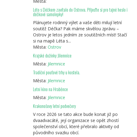
Města:
Léto s Déčkem zavítalo do Ostrova. Přijeďte si pro tajné heslo i
déčkové samolepky!
Plánujete rodinný výlet a vaše děti milují letní
soutěž Déčka? Pak máme skvělou zprávu –
Ostrov je letos jedním ze soutěžních míst! Stačí
si na mapě Léta s...
Města:
Ostrov
Krajské dožínky Jilemnice
Města:
Jilemnice
Tradiční pouťové trhy u kostela.
Města:
Jilemnice
Letní kino na Hraběnce
Města:
Jilemnice
Krakonošovy letní podvečery
V roce 2026 se tato akce bude konat již po
dvaadvacáté, její organizace se opět zhostí
společenství obcí, které přebralo aktivity od
původního svazku obcí.