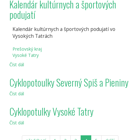
Kalendár kultúrnych a športových
podujatí
Kalendár kultúrnych a športových podujatí vo
Vysokých Tatrách
Prešovský kraj
Vysoké Tatry
Číst dál
Kalendár
kultúrnych
a
Cyklopotoulky Severný Spiš a Pieniny
športových
podujatí
Číst dál
Cyklopotoulky
Severný
Spiš
Cyklopotulky Vysoké Tatry
a
Pieniny
Číst dál
Cyklopotulky
Vysoké
Tatry