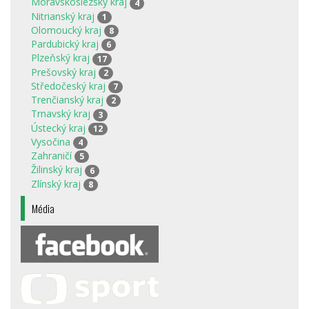
Moravskoslezský kraj
4
Nitrianský kraj
1
Olomoucký kraj
8
Pardubický kraj
6
Plzeňský kraj
17
Prešovský kraj
2
Středočeský kraj
7
Trenčianský kraj
2
Trnavský kraj
3
Ústecký kraj
12
Vysočina
4
Zahraničí
5
Žilinský kraj
6
Zlínský kraj
8
Média