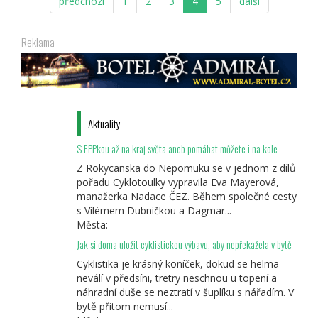
předchozí
1
2
3
4
5
další
Reklama
Aktuality
S EPPkou až na kraj světa aneb pomáhat můžete i na kole
Z Rokycanska do Nepomuku se v jednom z dílů
pořadu Cyklotoulky vypravila Eva Mayerová,
manažerka Nadace ČEZ. Během společné cesty
s Vilémem Dubničkou a Dagmar...
Města:
Jak si doma uložit cyklistickou výbavu, aby nepřekážela v bytě
Cyklistika je krásný koníček, dokud se helma
neválí v předsíni, tretry neschnou u topení a
náhradní duše se neztratí v šuplíku s nářadím. V
bytě přitom nemusí...