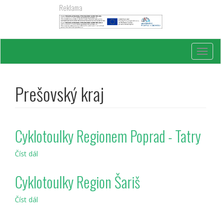
Přejít
Reklama
k
hlavnímu
obsahu
Toggl
navig
Prešovský kraj
Cyklotoulky Regionem Poprad - Tatry
Číst dál
Cyklotoulky
Regionem
Poprad
Cyklotoulky Region Šariš
-
Tatry
Číst dál
Cyklotoulky
Region
Šariš