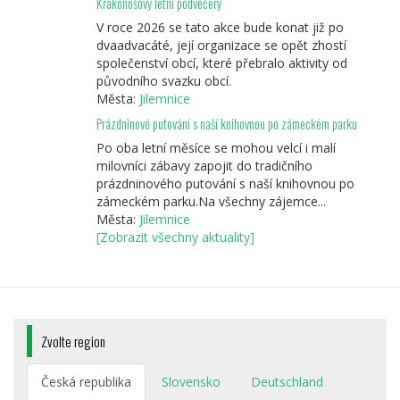
Krakonošovy letní podvečery
V roce 2026 se tato akce bude konat již po
dvaadvacáté, její organizace se opět zhostí
společenství obcí, které přebralo aktivity od
původního svazku obcí.
Města:
Jilemnice
Prázdninové putování s naší knihovnou po zámeckém parku
Po oba letní měsíce se mohou velcí i malí
milovníci zábavy zapojit do tradičního
prázdninového putování s naší knihovnou po
zámeckém parku.Na všechny zájemce...
Města:
Jilemnice
[Zobrazit všechny aktuality]
Zvolte region
Česká republika
Slovensko
Deutschland