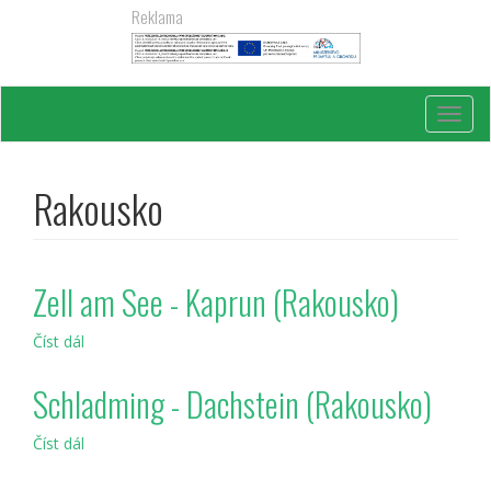
Přejít
Reklama
k
hlavnímu
obsahu
Toggl
navig
Rakousko
Zell am See - Kaprun (Rakousko)
Číst dál
Zell
am
See
Schladming - Dachstein (Rakousko)
-
Kaprun
Číst dál
Schladming
(Rakousko)
-
Dachstein