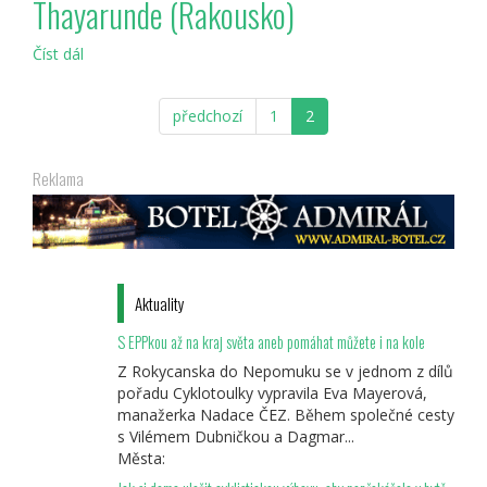
Thayarunde (Rakousko)
(Rakousko)
Číst dál
Thayarunde
(Rakousko)
předchozí
1
2
Reklama
Aktuality
S EPPkou až na kraj světa aneb pomáhat můžete i na kole
Z Rokycanska do Nepomuku se v jednom z dílů
pořadu Cyklotoulky vypravila Eva Mayerová,
manažerka Nadace ČEZ. Během společné cesty
s Vilémem Dubničkou a Dagmar...
Města: