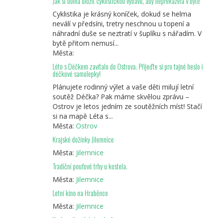
Jak si doma uložit cyklistickou výbavu, aby nepřekážela v bytě
Cyklistika je krásný koníček, dokud se helma
neválí v předsíni, tretry neschnou u topení a
náhradní duše se neztratí v šuplíku s nářadím. V
bytě přitom nemusí...
Města:
Léto s Déčkem zavítalo do Ostrova. Přijeďte si pro tajné heslo i
déčkové samolepky!
Plánujete rodinný výlet a vaše děti milují letní
soutěž Déčka? Pak máme skvělou zprávu –
Ostrov je letos jedním ze soutěžních míst! Stačí
si na mapě Léta s...
Města:
Ostrov
Krajské dožínky Jilemnice
Města:
Jilemnice
Tradiční pouťové trhy u kostela.
Města:
Jilemnice
Letní kino na Hraběnce
Města:
Jilemnice