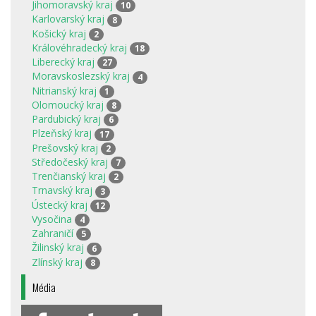
Jihomoravský kraj
10
Karlovarský kraj
8
Košický kraj
2
Královéhradecký kraj
18
Liberecký kraj
27
Moravskoslezský kraj
4
Nitrianský kraj
1
Olomoucký kraj
8
Pardubický kraj
6
Plzeňský kraj
17
Prešovský kraj
2
Středočeský kraj
7
Trenčianský kraj
2
Trnavský kraj
3
Ústecký kraj
12
Vysočina
4
Zahraničí
5
Žilinský kraj
6
Zlínský kraj
8
Média