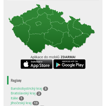
Aplikace do mobilů
ZDARMA
!
Regiony
Banskobystrický kraj
5
Bratislavský kraj
2
Itálie
1
Jihočeský kraj
13