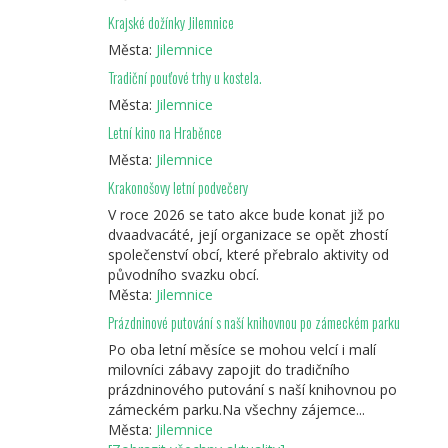
Krajské dožínky Jilemnice
Města:
Jilemnice
Tradiční pouťové trhy u kostela.
Města:
Jilemnice
Letní kino na Hraběnce
Města:
Jilemnice
Krakonošovy letní podvečery
V roce 2026 se tato akce bude konat již po
dvaadvacáté, její organizace se opět zhostí
společenství obcí, které přebralo aktivity od
původního svazku obcí.
Města:
Jilemnice
Prázdninové putování s naší knihovnou po zámeckém parku
Po oba letní měsíce se mohou velcí i malí
milovníci zábavy zapojit do tradičního
prázdninového putování s naší knihovnou po
zámeckém parku.Na všechny zájemce...
Města:
Jilemnice