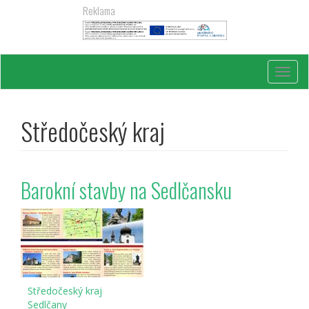
Přejít
Reklama
k
hlavnímu
obsahu
Toggl
navig
Středočeský kraj
Barokní stavby na Sedlčansku
Středočeský kraj
Sedlčany