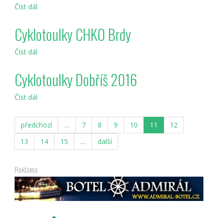
Číst dál
Hotel
Na
Statku
Cyklotoulky CHKO Brdy
Číst dál
Cyklotoulky
CHKO
Brdy
Cyklotoulky Dobříš 2016
Číst dál
Cyklotoulky
Dobříš
2016
předchozí
…
7
8
9
10
11
12
13
14
15
…
další
Reklama