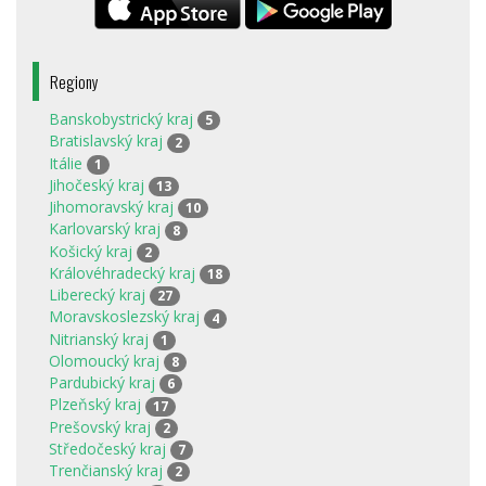
Regiony
Banskobystrický kraj
5
Bratislavský kraj
2
Itálie
1
Jihočeský kraj
13
Jihomoravský kraj
10
Karlovarský kraj
8
Košický kraj
2
Královéhradecký kraj
18
Liberecký kraj
27
Moravskoslezský kraj
4
Nitrianský kraj
1
Olomoucký kraj
8
Pardubický kraj
6
Plzeňský kraj
17
Prešovský kraj
2
Středočeský kraj
7
Trenčianský kraj
2