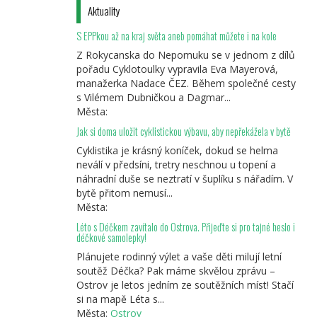
Aktuality
S EPPkou až na kraj světa aneb pomáhat můžete i na kole
Z Rokycanska do Nepomuku se v jednom z dílů
pořadu Cyklotoulky vypravila Eva Mayerová,
manažerka Nadace ČEZ. Během společné cesty
s Vilémem Dubničkou a Dagmar...
Města:
Jak si doma uložit cyklistickou výbavu, aby nepřekážela v bytě
Cyklistika je krásný koníček, dokud se helma
neválí v předsíni, tretry neschnou u topení a
náhradní duše se neztratí v šuplíku s nářadím. V
bytě přitom nemusí...
Města:
Léto s Déčkem zavítalo do Ostrova. Přijeďte si pro tajné heslo i
déčkové samolepky!
Plánujete rodinný výlet a vaše děti milují letní
soutěž Déčka? Pak máme skvělou zprávu –
Ostrov je letos jedním ze soutěžních míst! Stačí
si na mapě Léta s...
Města:
Ostrov