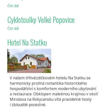
Číst dál
Barokní
stavby
na
Cyklotoulky Velké Popovice
Sedlčansku
Číst dál
Cyklotoulky
Velké
Popovice
Hotel Na Statku
V našem tříhvězdičkovém hotelu Na Statku se
harmonicky prolíná romantika historického
hospodářství s komfortem moderního ubytování
a restaurace. Obklopen malebnou krajinou v okolí
Mirošova na Rokycansku vítá pravidelné hosty
i zbloudilé pocestné.