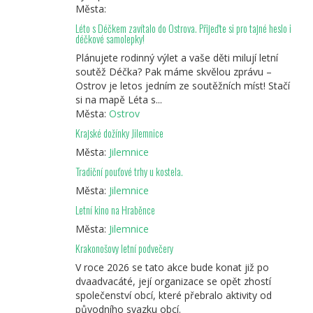
Města:
Léto s Déčkem zavítalo do Ostrova. Přijeďte si pro tajné heslo i
déčkové samolepky!
Plánujete rodinný výlet a vaše děti milují letní
soutěž Déčka? Pak máme skvělou zprávu –
Ostrov je letos jedním ze soutěžních míst! Stačí
si na mapě Léta s...
Města:
Ostrov
Krajské dožínky Jilemnice
Města:
Jilemnice
Tradiční pouťové trhy u kostela.
Města:
Jilemnice
Letní kino na Hraběnce
Města:
Jilemnice
Krakonošovy letní podvečery
V roce 2026 se tato akce bude konat již po
dvaadvacáté, její organizace se opět zhostí
společenství obcí, které přebralo aktivity od
původního svazku obcí.