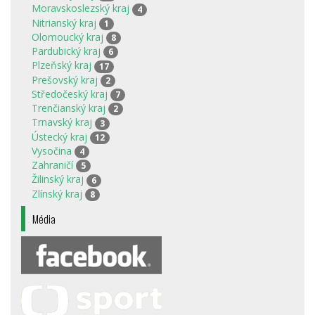
Moravskoslezský kraj
4
Nitrianský kraj
1
Olomoucký kraj
8
Pardubický kraj
6
Plzeňský kraj
17
Prešovský kraj
2
Středočeský kraj
7
Trenčianský kraj
2
Trnavský kraj
3
Ústecký kraj
12
Vysočina
4
Zahraničí
5
Žilinský kraj
6
Zlínský kraj
8
Média