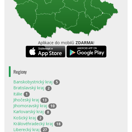
Aplikace do mobilů
ZDARMA
!
Regiony
Banskobystrický kraj
5
Bratislavský kraj
2
Itálie
1
Jihočeský kraj
13
Jihomoravský kraj
10
Karlovarský kraj
8
Košický kraj
2
Královéhradecký kraj
18
Liberecký kraj
27