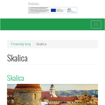
Přejít
Reklama
k
hlavnímu
obsahu
Toggl
navig
Trnavský kraj
Skalica
Skalica
Skalica