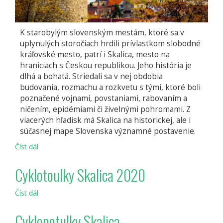
K starobylým slovenským mestám, ktoré sa v
uplynulých storočiach hrdili prívlastkom slobodné
kráľovské mesto, patrí i Skalica, mesto na
hraniciach s Českou republikou. Jeho história je
dlhá a bohatá. Striedali sa v nej obdobia
budovania, rozmachu a rozkvetu s tými, ktoré boli
poznačené vojnami, povstaniami, rabovaním a
ničením, epidémiami či živelnými pohromami. Z
viacerých hľadísk má Skalica na historickej, ale i
súčasnej mape Slovenska významné postavenie.
Číst dál
Skalica
Cyklotoulky Skalica 2020
Číst dál
Cyklotoulky
Skalica
2020
Cyklopotulky Skalica