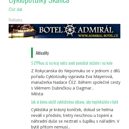
Číst dál
Cyklopotulky
Skalica
Reklama
Aktuality
S EPPkou až na kraj světa aneb pomáhat můžete i na kole
Z Rokycanska do Nepomuku se v jednom z dílů
pořadu Cyklotoulky vypravila Eva Mayerová,
manažerka Nadace ČEZ. Během společné cesty
s Vilémem Dubničkou a Dagmar...
Města:
Jak si doma uložit cyklistickou výbavu, aby nepřekážela v bytě
Cyklistika je krásný koníček, dokud se helma
neválí v předsíni, tretry neschnou u topení a
náhradní duše se neztratí v šuplíku s nářadím. V
bytě přitom nemusí...