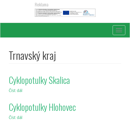
Přejít
Reklama
k
hlavnímu
obsahu
Toggl
navig
Trnavský kraj
Cyklopotulky Skalica
Číst dál
Cyklopotulky
Skalica
Cyklopotulky Hlohovec
Číst dál
Cyklopotulky
Hlohovec