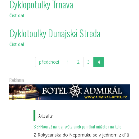
Cyklopotulky Trnava
Číst dál
Cyklopotulky
Trnava
Cyklotoulky Dunajská Streda
Číst dál
Cyklotoulky
Dunajská
Streda
předchozí
1
2
3
4
Reklama
Aktuality
S EPPkou až na kraj světa aneb pomáhat můžete i na kole
Z Rokycanska do Nepomuku se v jednom z dílů