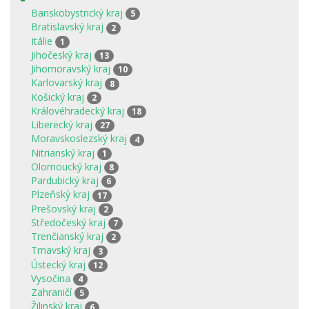
Banskobystrický kraj
5
Bratislavský kraj
2
Itálie
1
Jihočeský kraj
13
Jihomoravský kraj
10
Karlovarský kraj
8
Košický kraj
2
Královéhradecký kraj
18
Liberecký kraj
27
Moravskoslezský kraj
4
Nitrianský kraj
1
Olomoucký kraj
8
Pardubický kraj
6
Plzeňský kraj
17
Prešovský kraj
2
Středočeský kraj
7
Trenčianský kraj
2
Trnavský kraj
3
Ústecký kraj
12
Vysočina
4
Zahraničí
5
Žilinský kraj
6