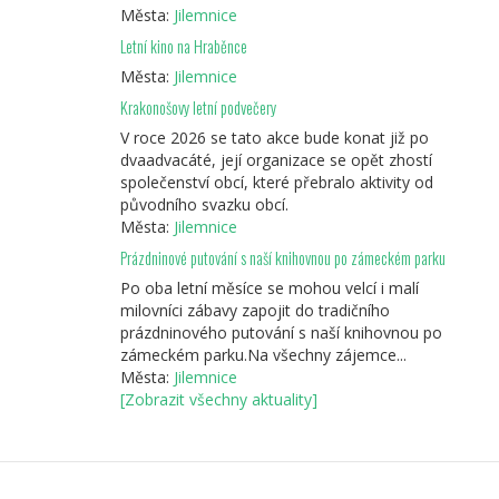
Města:
Jilemnice
Letní kino na Hraběnce
Města:
Jilemnice
Krakonošovy letní podvečery
V roce 2026 se tato akce bude konat již po
dvaadvacáté, její organizace se opět zhostí
společenství obcí, které přebralo aktivity od
původního svazku obcí.
Města:
Jilemnice
Prázdninové putování s naší knihovnou po zámeckém parku
Po oba letní měsíce se mohou velcí i malí
milovníci zábavy zapojit do tradičního
prázdninového putování s naší knihovnou po
zámeckém parku.Na všechny zájemce...
Města:
Jilemnice
[Zobrazit všechny aktuality]