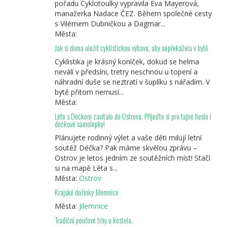
pořadu Cyklotoulky vypravila Eva Mayerová,
manažerka Nadace ČEZ. Během společné cesty
s Vilémem Dubničkou a Dagmar...
Města:
Jak si doma uložit cyklistickou výbavu, aby nepřekážela v bytě
Cyklistika je krásný koníček, dokud se helma
neválí v předsíni, tretry neschnou u topení a
náhradní duše se neztratí v šuplíku s nářadím. V
bytě přitom nemusí...
Města:
Léto s Déčkem zavítalo do Ostrova. Přijeďte si pro tajné heslo i
déčkové samolepky!
Plánujete rodinný výlet a vaše děti milují letní
soutěž Déčka? Pak máme skvělou zprávu –
Ostrov je letos jedním ze soutěžních míst! Stačí
si na mapě Léta s...
Města:
Ostrov
Krajské dožínky Jilemnice
Města:
Jilemnice
Tradiční pouťové trhy u kostela.