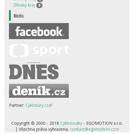
Zlínský kraj
8
Média
Partner:
Cyklotúry.cz
(odkaz
je
externí)
Copyright © 2000 - 2018
Cyklotoulky
- EGOMOTION s.r.o.
| Všechna práva vyhrazena.
contact@egomotion.cz
(odkaz