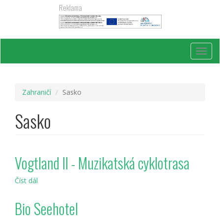
Přejít
Reklama
k
hlavnímu
obsahu
Toggl
navig
Zahraničí
Sasko
Sasko
Vogtland II - Muzikatská cyklotrasa
Číst dál
Vogtland
II
-
Bio Seehotel
Muzikatská
cyklotrasa