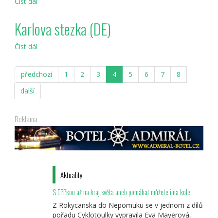
Číst dál
Stříbrná
stezka
Sasko
Karlova stezka (DE)
(DE)
Číst dál
Karlova
stezka
(DE)
předchozí
1
2
3
4
5
6
7
8
další
Reklama
Aktuality
S EPPkou až na kraj světa aneb pomáhat můžete i na kole
Z Rokycanska do Nepomuku se v jednom z dílů
pořadu Cyklotoulky vypravila Eva Mayerová,