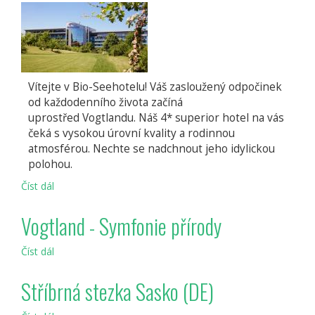
Vítejte v Bio-Seehotelu! Váš zasloužený odpočinek
od každodenního života začíná
uprostřed Vogtlandu. Náš 4* superior hotel na vás
čeká s vysokou úrovní kvality a rodinnou
atmosférou. Nechte se nadchnout jeho idylickou
polohou.
Číst dál
Bio
Seehotel
Vogtland - Symfonie přírody
Číst dál
Vogtland
-
Symfonie
Stříbrná stezka Sasko (DE)
přírody