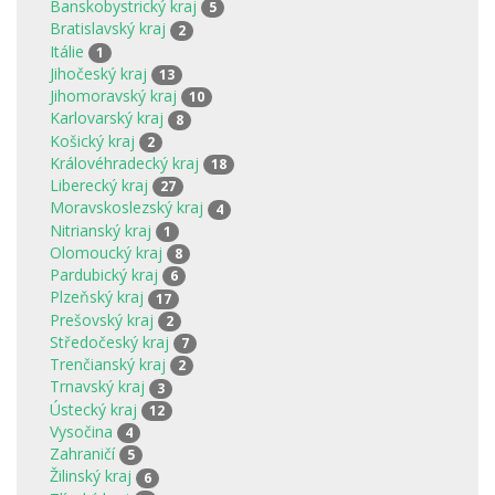
Banskobystrický kraj
5
Bratislavský kraj
2
Itálie
1
Jihočeský kraj
13
Jihomoravský kraj
10
Karlovarský kraj
8
Košický kraj
2
Královéhradecký kraj
18
Liberecký kraj
27
Moravskoslezský kraj
4
Nitrianský kraj
1
Olomoucký kraj
8
Pardubický kraj
6
Plzeňský kraj
17
Prešovský kraj
2
Středočeský kraj
7
Trenčianský kraj
2
Trnavský kraj
3
Ústecký kraj
12
Vysočina
4
Zahraničí
5
Žilinský kraj
6