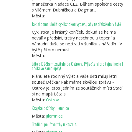
manažerka Nadace ČEZ. Během společné cesty
s Vilémem Dubničkou a Dagmar...
Města:
Jak si doma uložit cyklistickou výbavu, aby nepřekážela v bytě
Cyklistika je krásný koníček, dokud se helma
neválí v předsíni, tretry neschnou u topení a
náhradní duše se neztratí v šuplíku s nářadím. V
bytě přitom nemusí...
Města:
Léto s Déčkem zavítalo do Ostrova. Přijeďte si pro tajné heslo i
déčkové samolepky!
Plánujete rodinný výlet a vaše děti milují letní
soutěž Déčka? Pak máme skvělou zprávu –
Ostrov je letos jedním ze soutěžních míst! Stačí
si na mapě Léta s...
Města:
Ostrov
Krajské dožínky Jilemnice
Města:
Jilemnice
Tradiční pouťové trhy u kostela.