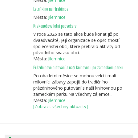
Města:
Jilemnice
Letní kino na Hraběnce
Města:
Jilemnice
Krakonošovy letní podvečery
V roce 2026 se tato akce bude konat již po
dvaadvacáté, její organizace se opět zhostí
společenství obcí, které přebralo aktivity od
původního svazku obcí.
Města:
Jilemnice
Prázdninové putování s naší knihovnou po zámeckém parku
Po oba letní měsíce se mohou velcí i malí
milovníci zábavy zapojit do tradičního
prázdninového putování s naší knihovnou po
zámeckém parku.Na všechny zájemce...
Města:
Jilemnice
[Zobrazit všechny aktuality]