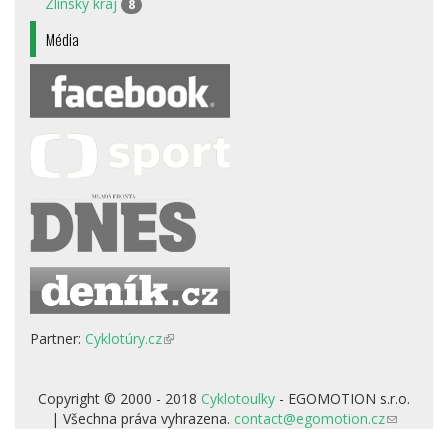
Zlínský kraj
8
Média
Partner:
Cyklotúry.cz
(odkaz
je
externí)
Copyright © 2000 - 2018
Cyklotoulky
- EGOMOTION s.r.o.
| Všechna práva vyhrazena.
contact@egomotion.cz
(odkaz
odešle