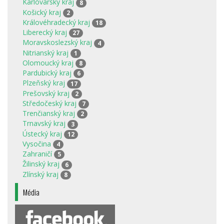
Karlovarský kraj
8
Košický kraj
2
Královéhradecký kraj
18
Liberecký kraj
27
Moravskoslezský kraj
4
Nitrianský kraj
1
Olomoucký kraj
8
Pardubický kraj
6
Plzeňský kraj
17
Prešovský kraj
2
Středočeský kraj
7
Trenčianský kraj
2
Trnavský kraj
3
Ústecký kraj
12
Vysočina
4
Zahraničí
5
Žilinský kraj
6
Zlínský kraj
8
Média