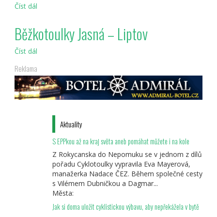
Číst dál
Cyklotoulky
Region
Liptov
Běžkotoulky Jasná – Liptov
Číst dál
Běžkotoulky
Jasná
Reklama
–
Liptov
Aktuality
S EPPkou až na kraj světa aneb pomáhat můžete i na kole
Z Rokycanska do Nepomuku se v jednom z dílů
pořadu Cyklotoulky vypravila Eva Mayerová,
manažerka Nadace ČEZ. Během společné cesty
s Vilémem Dubničkou a Dagmar...
Města:
Jak si doma uložit cyklistickou výbavu, aby nepřekážela v bytě