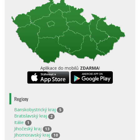
Aplikace do mobilů
ZDARMA
!
Regiony
Banskobystrický kraj
5
Bratislavský kraj
2
Itálie
1
Jihočeský kraj
13
Jihomoravský kraj
10