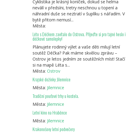
Cyklistika je krásný koníček, dokud se helma
neválí v předsíni, tretry neschnou u topení a
náhradní duše se neztratí v šuplíku s nářadím. V
bytě přitom nemusí...
Města:
Léto s Déčkem zavítalo do Ostrova. Přijeďte si pro tajné heslo i
déčkové samolepky!
Plánujete rodinný výlet a vaše děti milují letní
soutěž Déčka? Pak máme skvělou zprávu –
Ostrov je letos jedním ze soutěžních míst! Stačí
si na mapě Léta s...
Města:
Ostrov
Krajské dožínky Jilemnice
Města:
Jilemnice
Tradiční pouťové trhy u kostela.
Města:
Jilemnice
Letní kino na Hraběnce
Města:
Jilemnice
Krakonošovy letní podvečery