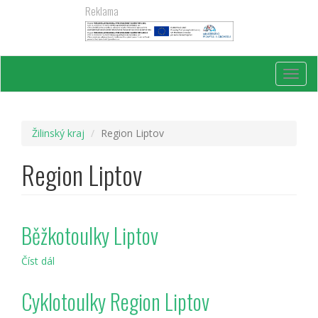
Přejít
Reklama
k
hlavnímu
obsahu
Toggl
navig
Žilinský kraj
Region Liptov
Region Liptov
Běžkotoulky Liptov
Číst dál
Běžkotoulky
Liptov
Cyklotoulky Region Liptov