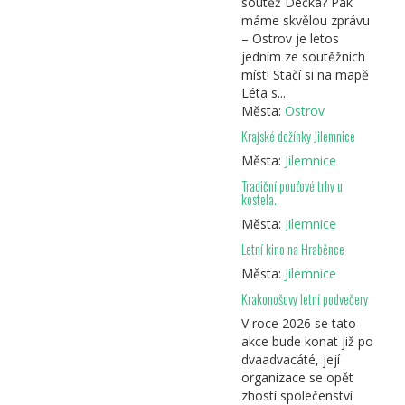
soutěž Déčka? Pak
máme skvělou zprávu
– Ostrov je letos
jedním ze soutěžních
míst! Stačí si na mapě
Léta s...
Města:
Ostrov
Krajské dožínky Jilemnice
Města:
Jilemnice
Tradiční pouťové trhy u
kostela.
Města:
Jilemnice
Letní kino na Hraběnce
Města:
Jilemnice
Krakonošovy letní podvečery
V roce 2026 se tato
akce bude konat již po
dvaadvacáté, její
organizace se opět
zhostí společenství