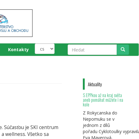
Kontakty
Hledat
Aktuality
S EPPkou až na kraj světa
aneb pomáhat můžete i na
kole
Z Rokycanska do
Nepomuku se v
jednom z dílů
e. Súčasťou je SKI centrum
pořadu Cyklotoulky vypravil
s a wellness. Všetko sa
Eva Mayerová,