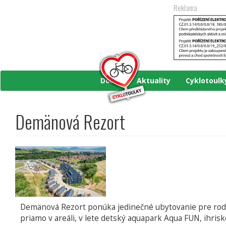
Přejít
Reklama
k
hlavnímu
obsahu
Domů
Aktuality
Cyklotoul
Demänová Rezort
Demänová Rezort ponúka jedinečné ubytovanie pre rodiny
priamo v areáli, v lete detský aquapark Aqua FUN, ihrisko