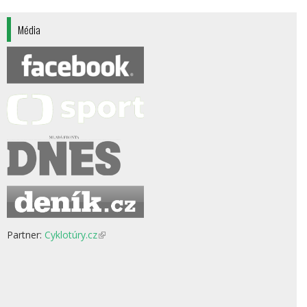
Média
Partner:
Cyklotúry.cz
(odkaz
je
externí)