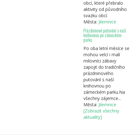
obcí, které přebralo
aktivity od původního
svazku obcí.
Města:
Jilemnice
Prázdninové putování s naší
knihovnou po zámeckém
parku
Po oba letní měsíce se
mohou velcí i malí
milovníci zábavy
zapojit do tradičního
prázdninového
putování s naší
knihovnou po
zámeckém parku.Na
všechny zájemce...
Města:
Jilemnice
[Zobrazit všechny
aktuality]