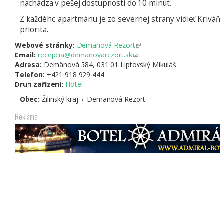
nachádza v pešej dostupnosti do 10 minút.
Z každého apartmánu je zo severnej strany vidieť Kriváň
priorita.
Webové stránky:
Demänová Rezort
(odkaz
Email:
recepcia@demanovarezort.sk
(odkaz
je
Adresa:
Demänová 584, 031 01 Liptovský Mikuláš
odešle
externí)
Telefon:
+421 918 929 444
e-
Druh zařízení:
Hotel
mail)
Obec:
Žilinský kraj
›
Demänová Rezort
Reklama