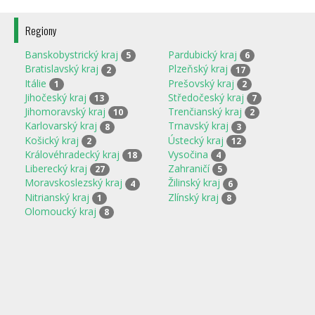
Regiony
Banskobystrický kraj
Pardubický kraj
5
6
Bratislavský kraj
Plzeňský kraj
2
17
Itálie
Prešovský kraj
1
2
Jihočeský kraj
Středočeský kraj
13
7
Jihomoravský kraj
Trenčianský kraj
10
2
Karlovarský kraj
Trnavský kraj
8
3
Košický kraj
Ústecký kraj
2
12
Královéhradecký kraj
Vysočina
18
4
Liberecký kraj
Zahraničí
27
5
Moravskoslezský kraj
Žilinský kraj
4
6
Nitrianský kraj
Zlínský kraj
1
8
Olomoucký kraj
8