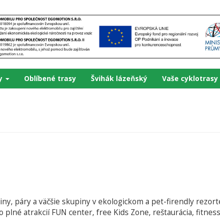
ky
Oblíbené trasy
Švihák lázeňský
Vaše cyklotrasy
, páry a väčšie skupiny v ekologickom a pet-firendly rezort
 plné atrakcií FUN center, free Kids Zone, reštaurácia, fitnes