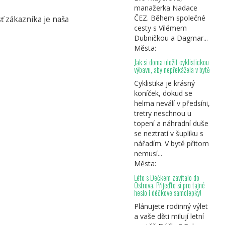
manažerka Nadace
ČEZ. Během společné
ť zákazníka je naša
cesty s Vilémem
Dubničkou a Dagmar...
Města:
Jak si doma uložit cyklistickou
výbavu, aby nepřekážela v bytě
Cyklistika je krásný
koníček, dokud se
helma neválí v předsíni,
tretry neschnou u
topení a náhradní duše
se neztratí v šuplíku s
nářadím. V bytě přitom
nemusí...
Města:
Léto s Déčkem zavítalo do
Ostrova. Přijeďte si pro tajné
heslo i déčkové samolepky!
Plánujete rodinný výlet
a vaše děti milují letní