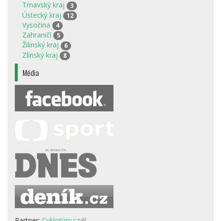
Trnavský kraj
3
Ústecký kraj
12
Vysočina
4
Zahraničí
5
Žilinský kraj
6
Zlínský kraj
8
Média
Partner:
Cyklotúry.cz
(odkaz