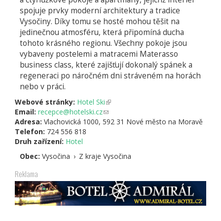
spojuje prvky moderní architektury a tradice
Vysočiny. Díky tomu se hosté mohou těšit na
jedinečnou atmosféru, která připomíná ducha
tohoto krásného regionu. Všechny pokoje jsou
vybaveny postelemi a matracemi Materasso
business class, které zajišťují dokonalý spánek a
regeneraci po náročném dni stráveném na horách
nebo v práci.
Webové stránky:
Hotel Ski
(odkaz
Email:
recepce@hotelski.cz
(odkaz
je
Adresa:
Vlachovická 1000, 592 31 Nové město na Moravě
odešle
externí)
Telefon:
724 556 818
e-
Druh zařízení:
Hotel
mail)
Obec:
Vysočina
›
Z kraje Vysočina
Reklama