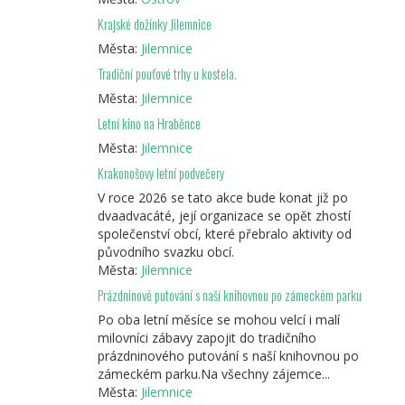
Krajské dožínky Jilemnice
Města:
Jilemnice
Tradiční pouťové trhy u kostela.
Města:
Jilemnice
Letní kino na Hraběnce
Města:
Jilemnice
Krakonošovy letní podvečery
V roce 2026 se tato akce bude konat již po
dvaadvacáté, její organizace se opět zhostí
společenství obcí, které přebralo aktivity od
původního svazku obcí.
Města:
Jilemnice
Prázdninové putování s naší knihovnou po zámeckém parku
Po oba letní měsíce se mohou velcí i malí
milovníci zábavy zapojit do tradičního
prázdninového putování s naší knihovnou po
zámeckém parku.Na všechny zájemce...
Města:
Jilemnice