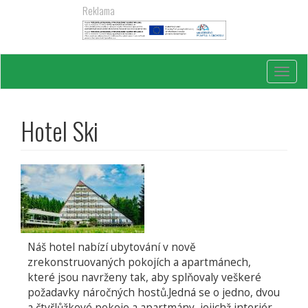
Přejít
Reklama
k
hlavnímu
obsahu
Toggl
navig
Hotel Ski
Náš hotel nabízí ubytování v nově
zrekonstruovaných pokojích a apartmánech,
které jsou navrženy tak, aby splňovaly veškeré
požadavky náročných hostů.Jedná se o jedno, dvou
a čtyřlůžkové pokoje a apartmány, jejichž interiér