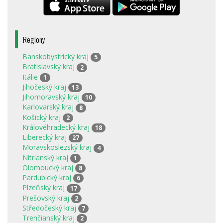
Regiony
Banskobystrický kraj
5
Bratislavský kraj
2
Itálie
1
Jihočeský kraj
13
Jihomoravský kraj
10
Karlovarský kraj
8
Košický kraj
2
Královéhradecký kraj
18
Liberecký kraj
27
Moravskoslezský kraj
4
Nitrianský kraj
1
Olomoucký kraj
8
Pardubický kraj
6
Plzeňský kraj
17
Prešovský kraj
2
Středočeský kraj
7
Trenčianský kraj
2