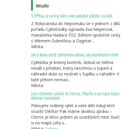
Aktuality
S EPPkou až na kraj světa aneb pomáhat můžete i na kole
Z Rokycanska do Nepomuku se v jednom z dílů
pořadu Cyklotoulky vypravila Eva Mayerová,
manažerka Nadace ČEZ. Během společné cesty
s Vilémem Dubničkou a Dagmar...
Města:
Jak si doma uložit cyklistickou výbavu, aby nepřekážela v bytě
Cyklistika je krásný koníček, dokud se helma
neválí v předsíni, tretry neschnou u topení a
náhradní duše se neztratí v šuplíku s nářadím. V
bytě přitom nemusí...
Města:
Léto s Déčkem zavítalo do Ostrova. Přijeďte si pro tajné heslo i
déčkové samolepky!
Plánujete rodinný výlet a vaše děti milují letní
soutěž Déčka? Pak máme skvělou zprávu –
Ostrov je letos jedním ze soutěžních míst! Stačí
si na mapě Léta s...
Města:
Ostrov