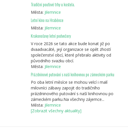
Tradiční pouťové trhy u kostela.
Města:
Jilemnice
Letní kino na Hraběnce
Města:
Jilemnice
Krakonošovy letní podvečery
V roce 2026 se tato akce bude konat již po
dvaadvacáté, její organizace se opět zhostí
společenství obcí, které přebralo aktivity od
původního svazku obcí.
Města:
Jilemnice
Prázdninové putování s naší knihovnou po zámeckém parku
Po oba letní měsíce se mohou velcí i malí
milovníci zábavy zapojit do tradičního
prázdninového putování s naší knihovnou po
zámeckém parku.Na všechny zájemce...
Města:
Jilemnice
[Zobrazit všechny aktuality]