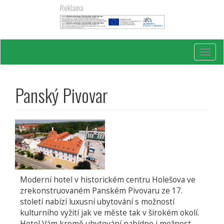
Přejít
Reklama
k
hlavnímu
obsahu
Toggl
navig
Panský Pivovar
Moderní hotel v historickém centru Holešova ve
zrekonstruovaném Panském Pivovaru ze 17.
století nabízí luxusní ubytování s možností
kulturního vyžití jak ve měste tak v širokém okolí.
Hotel Vám kromě ubytování nabídne i možnost