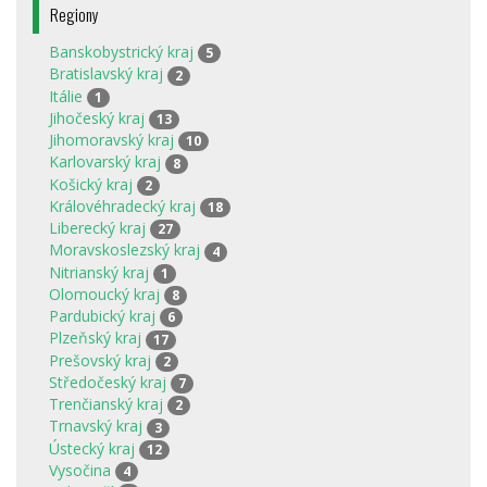
Regiony
Banskobystrický kraj
5
Bratislavský kraj
2
Itálie
1
Jihočeský kraj
13
Jihomoravský kraj
10
Karlovarský kraj
8
Košický kraj
2
Královéhradecký kraj
18
Liberecký kraj
27
Moravskoslezský kraj
4
Nitrianský kraj
1
Olomoucký kraj
8
Pardubický kraj
6
Plzeňský kraj
17
Prešovský kraj
2
Středočeský kraj
7
Trenčianský kraj
2
Trnavský kraj
3
Ústecký kraj
12
Vysočina
4