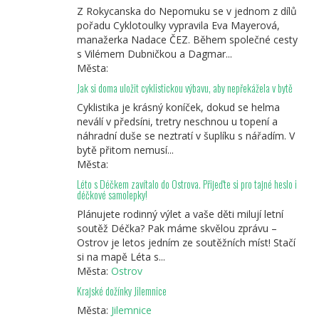
Z Rokycanska do Nepomuku se v jednom z dílů
pořadu Cyklotoulky vypravila Eva Mayerová,
manažerka Nadace ČEZ. Během společné cesty
s Vilémem Dubničkou a Dagmar...
Města:
Jak si doma uložit cyklistickou výbavu, aby nepřekážela v bytě
Cyklistika je krásný koníček, dokud se helma
neválí v předsíni, tretry neschnou u topení a
náhradní duše se neztratí v šuplíku s nářadím. V
bytě přitom nemusí...
Města:
Léto s Déčkem zavítalo do Ostrova. Přijeďte si pro tajné heslo i
déčkové samolepky!
Plánujete rodinný výlet a vaše děti milují letní
soutěž Déčka? Pak máme skvělou zprávu –
Ostrov je letos jedním ze soutěžních míst! Stačí
si na mapě Léta s...
Města:
Ostrov
Krajské dožínky Jilemnice
Města:
Jilemnice