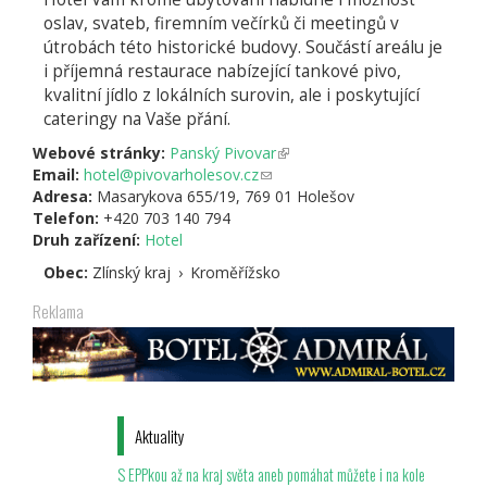
oslav, svateb, firemním večírků či meetingů v
útrobách této historické budovy. Součástí areálu je
i příjemná restaurace nabízející tankové pivo,
kvalitní jídlo z lokálních surovin, ale i poskytující
cateringy na Vaše přání.
Webové stránky:
Panský Pivovar
(odkaz
Email:
hotel@pivovarholesov.cz
(odkaz
je
Adresa:
Masarykova 655/19, 769 01 Holešov
odešle
externí)
Telefon:
+420 703 140 794
e-
Druh zařízení:
Hotel
mail)
Obec:
Zlínský kraj
›
Kroměřížsko
Reklama
Aktuality
S EPPkou až na kraj světa aneb pomáhat můžete i na kole