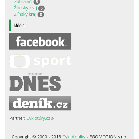
Zahraničí
5
Žilinský kraj
6
Zlínský kraj
8
Média
Partner:
Cyklotúry.cz
(odkaz
je
externí)
Copyright © 2000 - 2018
Cyklotoulky
- EGOMOTION s.r.o.