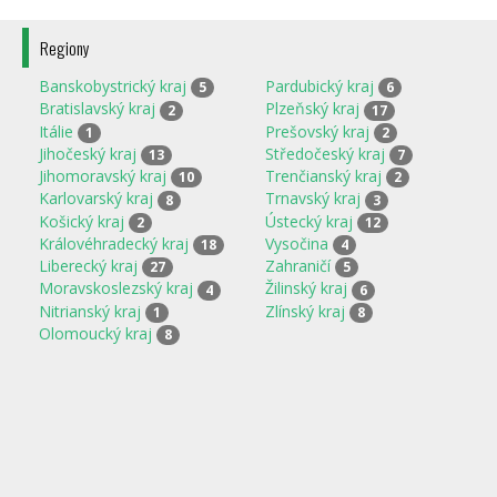
Regiony
Banskobystrický kraj
Pardubický kraj
5
6
Bratislavský kraj
Plzeňský kraj
2
17
Itálie
Prešovský kraj
1
2
Jihočeský kraj
Středočeský kraj
13
7
Jihomoravský kraj
Trenčianský kraj
10
2
Karlovarský kraj
Trnavský kraj
8
3
Košický kraj
Ústecký kraj
2
12
Královéhradecký kraj
Vysočina
18
4
Liberecký kraj
Zahraničí
27
5
Moravskoslezský kraj
Žilinský kraj
4
6
Nitrianský kraj
Zlínský kraj
1
8
Olomoucký kraj
8