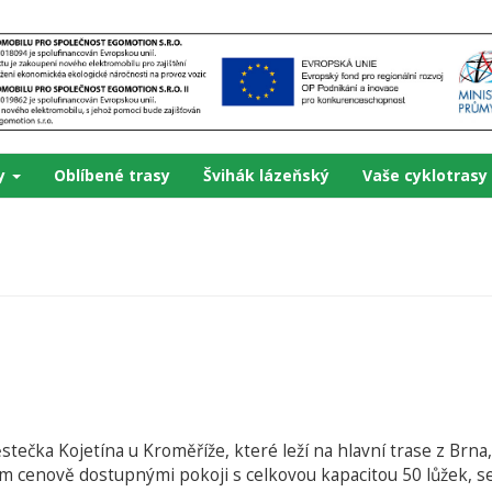
ky
Oblíbené trasy
Švihák lázeňský
Vaše cyklotrasy
čka Kojetína u Kroměříže, které leží na hlavní trase z Brna,
m cenově dostupnými pokoji s celkovou kapacitou 50 lůžek, 