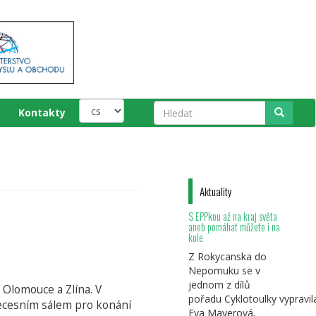
Kontakty
Hledat
Aktuality
S EPPkou až na kraj světa
aneb pomáhat můžete i na
kole
Z Rokycanska do
Nepomuku se v
jednom z dílů
 Olomouce a Zlína. V
pořadu Cyklotoulky vypravil
secesním sálem pro konání
Eva Mayerová,