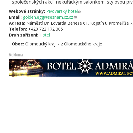
společenských akcí, nekuřáckým salonkem, stylovou pi
Webové stránky:
Pivovarský hotel
(odkaz
Email:
golden.egg@seznam.cz.cz
(odkaz
je
Adresa:
Náměstí Dr. Edvarda Beneše 61, Kojetín u Kroměříže 7
odešle
externí)
Telefon:
+420 722 172 305
e-
Druh zařízení:
Hotel
mail)
Obec:
Olomoucký kraj
›
z Olomouckého kraje
Reklama