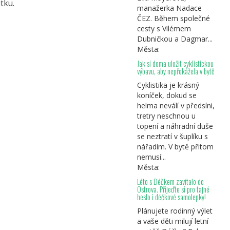
tku.
manažerka Nadace
ČEZ. Během společné
cesty s Vilémem
Dubničkou a Dagmar...
Města:
Jak si doma uložit cyklistickou
výbavu, aby nepřekážela v bytě
Cyklistika je krásný
koníček, dokud se
helma neválí v předsíni,
tretry neschnou u
topení a náhradní duše
se neztratí v šuplíku s
nářadím. V bytě přitom
nemusí...
Města:
Léto s Déčkem zavítalo do
Ostrova. Přijeďte si pro tajné
heslo i déčkové samolepky!
Plánujete rodinný výlet
a vaše děti milují letní