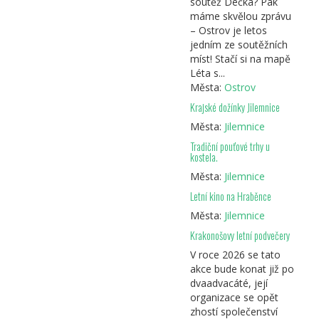
soutěž Déčka? Pak
máme skvělou zprávu
– Ostrov je letos
jedním ze soutěžních
míst! Stačí si na mapě
Léta s...
Města:
Ostrov
Krajské dožínky Jilemnice
Města:
Jilemnice
Tradiční pouťové trhy u
kostela.
Města:
Jilemnice
Letní kino na Hraběnce
Města:
Jilemnice
Krakonošovy letní podvečery
V roce 2026 se tato
akce bude konat již po
dvaadvacáté, její
organizace se opět
zhostí společenství