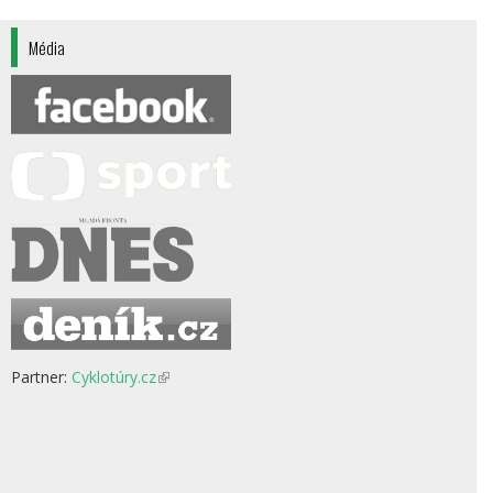
Média
Partner:
Cyklotúry.cz
(odkaz
je
externí)