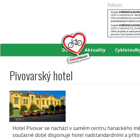
Přejít
Reklama
k
hlavnímu
obsahu
Domů
Aktuality
Cyklotoul
Pivovarský hotel
Hotel Pivovar se nachází v samém centru hanáckého měste
současné době disponuje hotel nadstandardními a přito