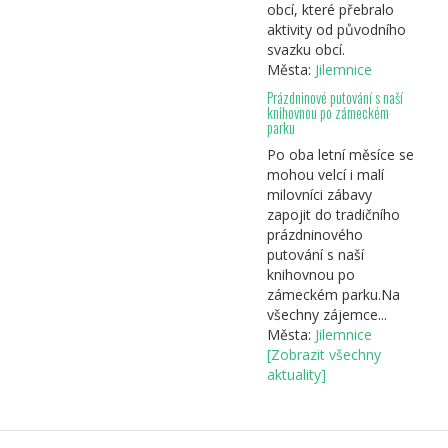
obcí, které přebralo
aktivity od původního
svazku obcí.
Města:
Jilemnice
Prázdninové putování s naší
knihovnou po zámeckém
parku
Po oba letní měsíce se
mohou velcí i malí
milovníci zábavy
zapojit do tradičního
prázdninového
putování s naší
knihovnou po
zámeckém parku.Na
všechny zájemce...
Města:
Jilemnice
[Zobrazit všechny
aktuality]