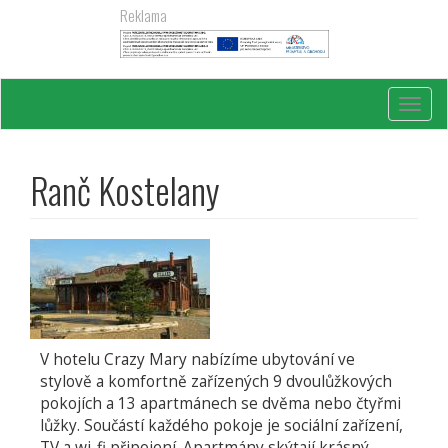
Přejít
Reklama
k
hlavnímu
obsahu
Toggl
navig
Ranč Kostelany
V hotelu Crazy Mary nabízíme ubytování ve
stylově a komfortně zařízených 9 dvoulůžkových
pokojích a 13 apartmánech se dvěma nebo čtyřmi
lůžky. Součástí každého pokoje je sociální zařízení,
TV a wi-fi připojení. Apartmány skýtají krásný