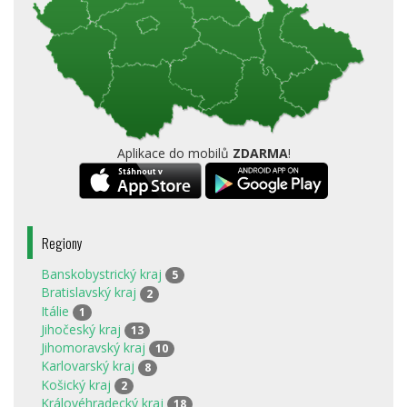
Aplikace do mobilů
ZDARMA
!
Regiony
Banskobystrický kraj
5
Bratislavský kraj
2
Itálie
1
Jihočeský kraj
13
Jihomoravský kraj
10
Karlovarský kraj
8
Košický kraj
2
Královéhradecký kraj
18