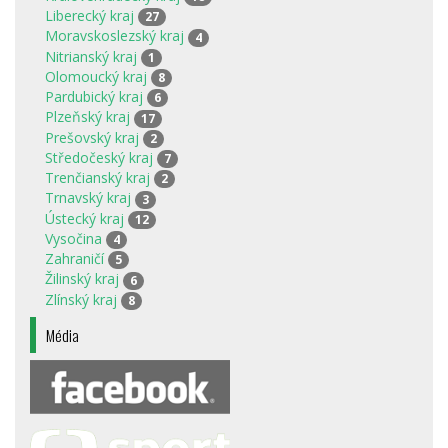
Liberecký kraj
27
Moravskoslezský kraj
4
Nitrianský kraj
1
Olomoucký kraj
8
Pardubický kraj
6
Plzeňský kraj
17
Prešovský kraj
2
Středočeský kraj
7
Trenčianský kraj
2
Trnavský kraj
3
Ústecký kraj
12
Vysočina
4
Zahraničí
5
Žilinský kraj
6
Zlínský kraj
8
Média