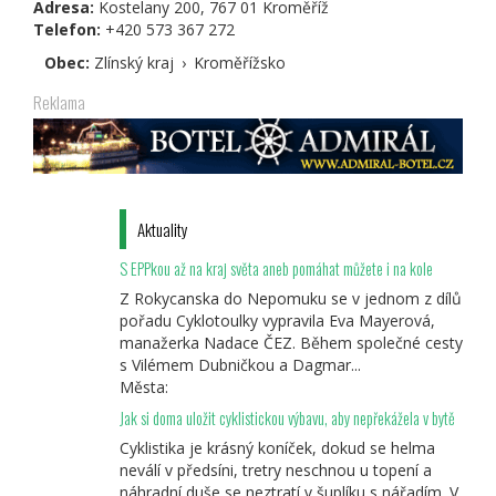
Adresa:
Kostelany 200, 767 01 Kroměříž
odešle
externí)
Telefon:
+420 573 367 272
e-
mail)
Obec:
Zlínský kraj
›
Kroměřížsko
Reklama
Aktuality
S EPPkou až na kraj světa aneb pomáhat můžete i na kole
Z Rokycanska do Nepomuku se v jednom z dílů
pořadu Cyklotoulky vypravila Eva Mayerová,
manažerka Nadace ČEZ. Během společné cesty
s Vilémem Dubničkou a Dagmar...
Města:
Jak si doma uložit cyklistickou výbavu, aby nepřekážela v bytě
Cyklistika je krásný koníček, dokud se helma
neválí v předsíni, tretry neschnou u topení a
náhradní duše se neztratí v šuplíku s nářadím. V