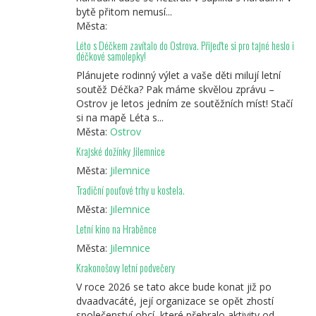
bytě přitom nemusí...
Města:
Léto s Déčkem zavítalo do Ostrova. Přijeďte si pro tajné heslo i
déčkové samolepky!
Plánujete rodinný výlet a vaše děti milují letní
soutěž Déčka? Pak máme skvělou zprávu –
Ostrov je letos jedním ze soutěžních míst! Stačí
si na mapě Léta s...
Města:
Ostrov
Krajské dožínky Jilemnice
Města:
Jilemnice
Tradiční pouťové trhy u kostela.
Města:
Jilemnice
Letní kino na Hraběnce
Města:
Jilemnice
Krakonošovy letní podvečery
V roce 2026 se tato akce bude konat již po
dvaadvacáté, její organizace se opět zhostí
společenství obcí, které přebralo aktivity od