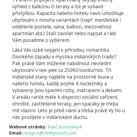
výhled z balkónu či terasy a lze je vybavit
přistýlkou. Kapacita našeho hotelu navíc umožňuje
ubytování v mnoha variantách (např. manželské i
oddělené postele, vana, balkon, mezonetový
apartmán atd.) Stačí zavolat nebo napsat a rádi
Vám poradíme s výběrem.
Láká Vás úzké sepjetí s přírodou, romantika
Divokého západu a mystika indiánských tradic?
Pak právě Vám můžeme nabídnout nevšední
ubytování v tee-pee za 250Kč/osobu/noc. Tři
indiánské stany najdete na prostorné louce u
našeho hotelu, každý pojme 4 nocležníky a
vybaveny jsou spacími rošty, matracemi a dekami.
V areálu ranče máte k dispozici sociální zařízení,
ohniště, zastřešené terasy, jen spacáky je třeba
mít vlastní. Léto je před námi a třeba právě Vy ho u
nás prožijete v indiánském duchu.
Webové stránky:
Ranč Kostelany
(odkaz
Email:
recepce@chribyresort.cz
(odkaz
je