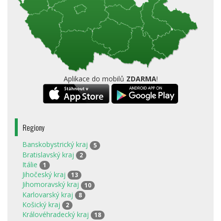
Aplikace do mobilů
ZDARMA
!
Regiony
Banskobystrický kraj
5
Bratislavský kraj
2
Itálie
1
Jihočeský kraj
13
Jihomoravský kraj
10
Karlovarský kraj
8
Košický kraj
2
Královéhradecký kraj
18