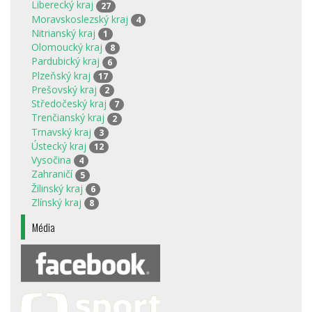
Liberecký kraj
27
Moravskoslezský kraj
4
Nitrianský kraj
1
Olomoucký kraj
8
Pardubický kraj
6
Plzeňský kraj
17
Prešovský kraj
2
Středočeský kraj
7
Trenčianský kraj
2
Trnavský kraj
3
Ústecký kraj
12
Vysočina
4
Zahraničí
5
Žilinský kraj
6
Zlínský kraj
8
Média