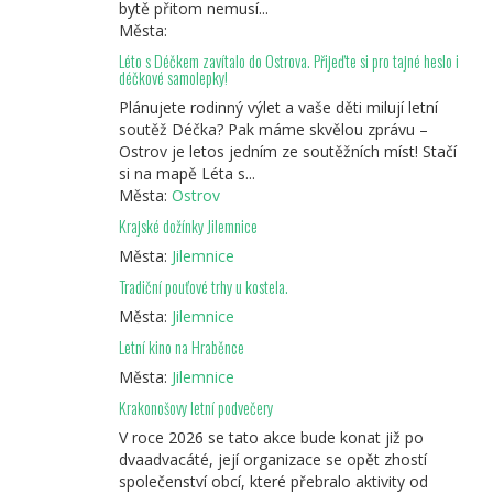
bytě přitom nemusí...
Města:
Léto s Déčkem zavítalo do Ostrova. Přijeďte si pro tajné heslo i
déčkové samolepky!
Plánujete rodinný výlet a vaše děti milují letní
soutěž Déčka? Pak máme skvělou zprávu –
Ostrov je letos jedním ze soutěžních míst! Stačí
si na mapě Léta s...
Města:
Ostrov
Krajské dožínky Jilemnice
Města:
Jilemnice
Tradiční pouťové trhy u kostela.
Města:
Jilemnice
Letní kino na Hraběnce
Města:
Jilemnice
Krakonošovy letní podvečery
V roce 2026 se tato akce bude konat již po
dvaadvacáté, její organizace se opět zhostí
společenství obcí, které přebralo aktivity od