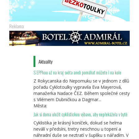
Reklama
Aktuality
S EPPkou až na kraj světa aneb pomáhat můžete i na kole
Z Rokycanska do Nepomuku se v jednom z dílů
pořadu Cyklotoulky vypravila Eva Mayerová,
manažerka Nadace ČEZ. Během společné cesty
s Vilémem Dubničkou a Dagmar...
Města:
Jak si doma uložit cyklistickou výbavu, aby nepřekážela v bytě
Cyklistika je krásný koníček, dokud se helma
neválí v předsíni, tretry neschnou u topení a
náhradní duše se neztratí v šuplíku s nářadím. V