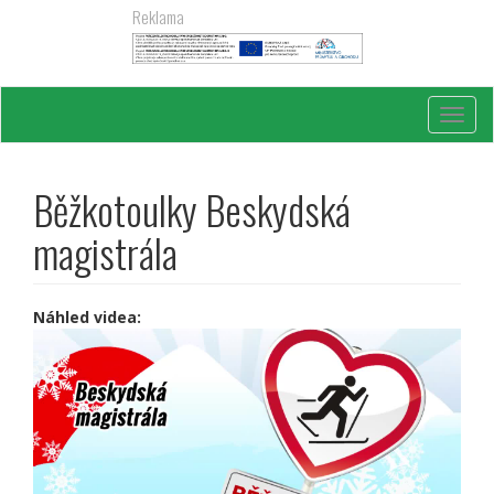
Přejít
Reklama
k
hlavnímu
obsahu
Toggl
navig
Běžkotoulky Beskydská
magistrála
Náhled videa: