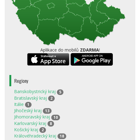
Aplikace do mobilů
ZDARMA
!
Regiony
Banskobystrický kraj
5
Bratislavský kraj
2
Itálie
1
Jihočeský kraj
13
Jihomoravský kraj
10
Karlovarský kraj
8
Košický kraj
2
Královéhradecký kraj
18