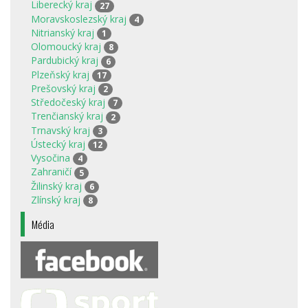
Liberecký kraj
27
Moravskoslezský kraj
4
Nitrianský kraj
1
Olomoucký kraj
8
Pardubický kraj
6
Plzeňský kraj
17
Prešovský kraj
2
Středočeský kraj
7
Trenčianský kraj
2
Trnavský kraj
3
Ústecký kraj
12
Vysočina
4
Zahraničí
5
Žilinský kraj
6
Zlínský kraj
8
Média