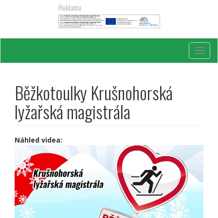
Přejít
Reklama
k
hlavnímu
obsahu
Toggl
navig
Běžkotoulky Krušnohorská
lyžařská magistrála
Náhled videa: