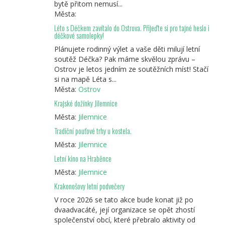
bytě přitom nemusí...
Města:
Léto s Déčkem zavítalo do Ostrova. Přijeďte si pro tajné heslo i
déčkové samolepky!
Plánujete rodinný výlet a vaše děti milují letní
soutěž Déčka? Pak máme skvělou zprávu –
Ostrov je letos jedním ze soutěžních míst! Stačí
si na mapě Léta s...
Města:
Ostrov
Krajské dožínky Jilemnice
Města:
Jilemnice
Tradiční pouťové trhy u kostela.
Města:
Jilemnice
Letní kino na Hraběnce
Města:
Jilemnice
Krakonošovy letní podvečery
V roce 2026 se tato akce bude konat již po
dvaadvacáté, její organizace se opět zhostí
společenství obcí, které přebralo aktivity od