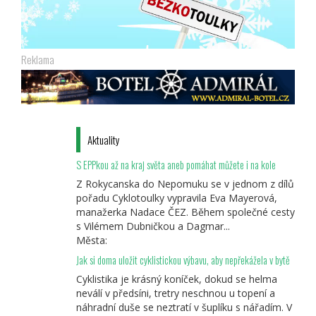
Reklama
Aktuality
S EPPkou až na kraj světa aneb pomáhat můžete i na kole
Z Rokycanska do Nepomuku se v jednom z dílů
pořadu Cyklotoulky vypravila Eva Mayerová,
manažerka Nadace ČEZ. Během společné cesty
s Vilémem Dubničkou a Dagmar...
Města:
Jak si doma uložit cyklistickou výbavu, aby nepřekážela v bytě
Cyklistika je krásný koníček, dokud se helma
neválí v předsíni, tretry neschnou u topení a
náhradní duše se neztratí v šuplíku s nářadím. V