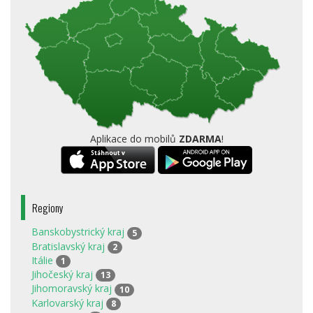
Aplikace do mobilů
ZDARMA
!
Regiony
Banskobystrický kraj
5
Bratislavský kraj
2
Itálie
1
Jihočeský kraj
13
Jihomoravský kraj
10
Karlovarský kraj
8