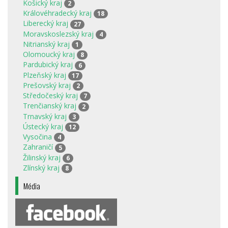
Košický kraj
2
Královéhradecký kraj
18
Liberecký kraj
27
Moravskoslezský kraj
4
Nitrianský kraj
1
Olomoucký kraj
8
Pardubický kraj
6
Plzeňský kraj
17
Prešovský kraj
2
Středočeský kraj
7
Trenčianský kraj
2
Trnavský kraj
3
Ústecký kraj
12
Vysočina
4
Zahraničí
5
Žilinský kraj
6
Zlínský kraj
8
Média