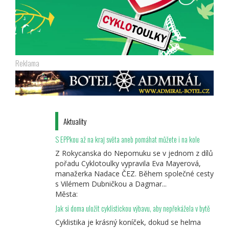
Reklama
Aktuality
S EPPkou až na kraj světa aneb pomáhat můžete i na kole
Z Rokycanska do Nepomuku se v jednom z dílů
pořadu Cyklotoulky vypravila Eva Mayerová,
manažerka Nadace ČEZ. Během společné cesty
s Vilémem Dubničkou a Dagmar...
Města:
Jak si doma uložit cyklistickou výbavu, aby nepřekážela v bytě
Cyklistika je krásný koníček, dokud se helma