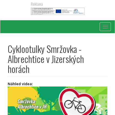
Přejít
Reklama
k
hlavnímu
obsahu
Toggl
navig
Cyklootulky Smržovka -
Albrechtice v Jizerských
horách
Náhled videa: