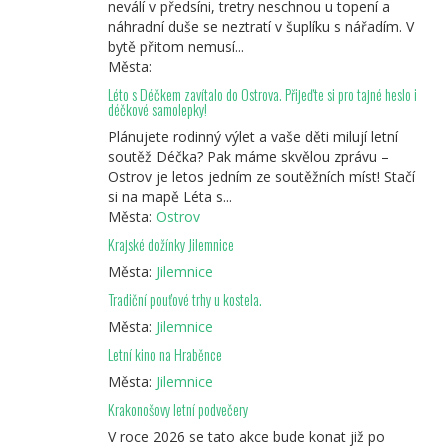
neválí v předsíni, tretry neschnou u topení a
náhradní duše se neztratí v šuplíku s nářadím. V
bytě přitom nemusí...
Města:
Léto s Déčkem zavítalo do Ostrova. Přijeďte si pro tajné heslo i
déčkové samolepky!
Plánujete rodinný výlet a vaše děti milují letní
soutěž Déčka? Pak máme skvělou zprávu –
Ostrov je letos jedním ze soutěžních míst! Stačí
si na mapě Léta s...
Města:
Ostrov
Krajské dožínky Jilemnice
Města:
Jilemnice
Tradiční pouťové trhy u kostela.
Města:
Jilemnice
Letní kino na Hraběnce
Města:
Jilemnice
Krakonošovy letní podvečery
V roce 2026 se tato akce bude konat již po