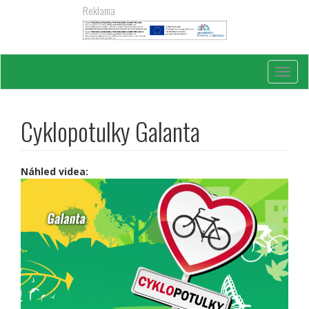
Přejít
Reklama
k
hlavnímu
obsahu
Toggl
navig
Cyklopotulky Galanta
Náhled videa: