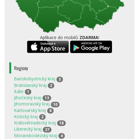
Aplikace do mobilů
ZDARMA
!
Regiony
Banskobystrický kraj
5
Bratislavský kraj
2
Itálie
1
Jihočeský kraj
13
Jihomoravský kraj
10
Karlovarský kraj
8
Košický kraj
2
Královéhradecký kraj
18
Liberecký kraj
27
Moravskoslezský kraj
4