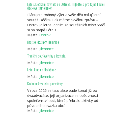
Léto s Déčkem zavítalo do Ostrova. Přijeďte si pro tajné heslo i
déčkové samolepky!
Plánujete rodinný výlet a vaše děti milují letní
soutěž Déčka? Pak máme skvělou zprávu –
Ostrov je letos jedním ze soutěžních míst! Stačí
si na mapě Léta s...
Města:
Ostrov
Krajské dožínky Jilemnice
Města:
Jilemnice
Tradiční pouťové trhy u kostela.
Města:
Jilemnice
Letní kino na Hraběnce
Města:
Jilemnice
Krakonošovy letní podvečery
V roce 2026 se tato akce bude konat již po
dvaadvacáté, její organizace se opět zhostí
společenství obcí, které přebralo aktivity od
původního svazku obcí.
Města:
Jilemnice