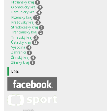
Nitrianský kraj
1
Olomoucký kraj
8
Pardubický kraj
6
Plzeňský kraj
17
Prešovský kraj
2
Středočeský kraj
7
Trenčianský kraj
2
Trnavský kraj
3
Ústecký kraj
12
Vysočina
4
Zahraničí
5
Žilinský kraj
6
Zlínský kraj
8
Média