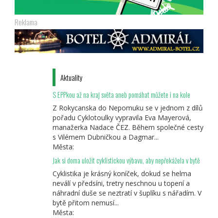
Reklama
Aktuality
S EPPkou až na kraj světa aneb pomáhat můžete i na kole
Z Rokycanska do Nepomuku se v jednom z dílů
pořadu Cyklotoulky vypravila Eva Mayerová,
manažerka Nadace ČEZ. Během společné cesty
s Vilémem Dubničkou a Dagmar...
Města:
Jak si doma uložit cyklistickou výbavu, aby nepřekážela v bytě
Cyklistika je krásný koníček, dokud se helma
neválí v předsíni, tretry neschnou u topení a
náhradní duše se neztratí v šuplíku s nářadím. V
bytě přitom nemusí...
Města: