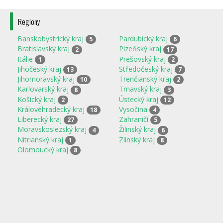
Regiony
Banskobystrický kraj
Pardubický kraj
5
6
Bratislavský kraj
Plzeňský kraj
2
17
Itálie
Prešovský kraj
1
2
Jihočeský kraj
Středočeský kraj
13
7
Jihomoravský kraj
Trenčianský kraj
10
2
Karlovarský kraj
Trnavský kraj
8
3
Košický kraj
Ústecký kraj
2
12
Královéhradecký kraj
Vysočina
18
4
Liberecký kraj
Zahraničí
27
5
Moravskoslezský kraj
Žilinský kraj
4
6
Nitrianský kraj
Zlínský kraj
1
8
Olomoucký kraj
8