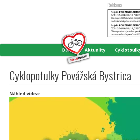
Přejít
Reklama
k
hlavnímu
obsahu
Domů
Aktuality
Cyklotoul
Cyklopotulky Povážská Bystrica
Náhled videa: