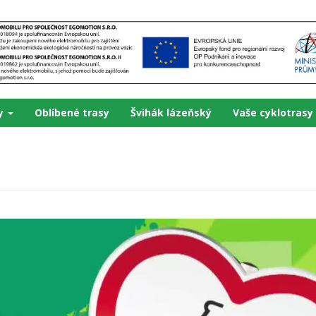
ky
Oblíbené trasy
Švihák lázeňský
Vaše cyklotrasy