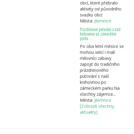
obcí, které přebralo
aktivity od původního
svazku obcí.
Města:
Jilemnice
Prázdninové putování s naší
knihovnou po zámeckém
parku
Po oba letní měsíce se
mohou velcí i malí
milovníci zábavy
zapojit do tradičního
prázdninového
putování s naší
knihovnou po
zámeckém parku.Na
všechny zájemce...
Města:
Jilemnice
[Zobrazit všechny
aktuality]