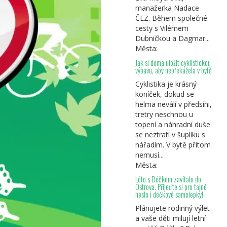
manažerka Nadace
ČEZ. Během společné
cesty s Vilémem
Dubničkou a Dagmar...
Města:
Jak si doma uložit cyklistickou
výbavu, aby nepřekážela v bytě
Cyklistika je krásný
koníček, dokud se
helma neválí v předsíni,
tretry neschnou u
topení a náhradní duše
se neztratí v šuplíku s
nářadím. V bytě přitom
nemusí...
Města:
Léto s Déčkem zavítalo do
Ostrova. Přijeďte si pro tajné
heslo i déčkové samolepky!
Plánujete rodinný výlet
a vaše děti milují letní