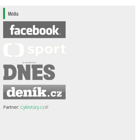
Média
Partner:
Cyklotúry.cz
(odkaz
je
externí)