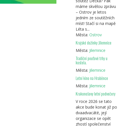
soutěž Déčka? Pak
máme skvělou zprávu
– Ostrov je letos
jedním ze soutěžních
míst! Stačí si na mapě
Léta s...
Města:
Ostrov
Krajské dožínky Jilemnice
Města:
Jilemnice
Tradiční pouťové trhy u
kostela.
Města:
Jilemnice
Letní kino na Hraběnce
Města:
Jilemnice
Krakonošovy letní podvečery
V roce 2026 se tato
akce bude konat již po
dvaadvacáté, její
organizace se opět
zhostí společenství