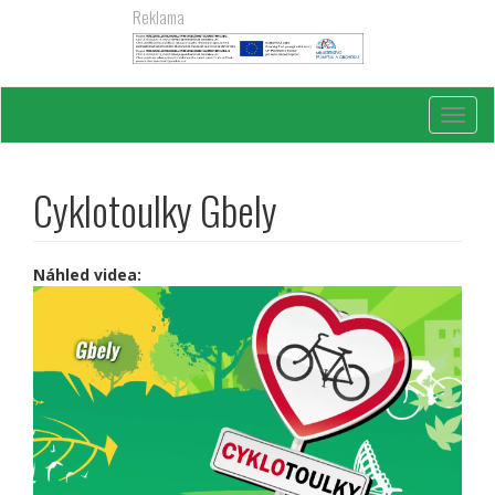
Přejít
Reklama
k
hlavnímu
obsahu
Toggl
navig
Cyklotoulky Gbely
Náhled videa: