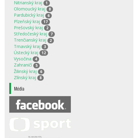
Nitrianský kraj
1
Olomoucký kraj
8
Pardubický kraj
6
Plzeňský kraj
17
Prešovský kraj
2
Středočeský kraj
7
Trenčianský kraj
2
Trnavský kraj
3
Ústecký kraj
12
Vysočina
4
Zahraničí
5
Žilinský kraj
6
Zlínský kraj
8
Média