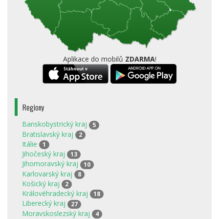
Aplikace do mobilů
ZDARMA
!
Regiony
Banskobystrický kraj
5
Bratislavský kraj
2
Itálie
1
Jihočeský kraj
13
Jihomoravský kraj
10
Karlovarský kraj
8
Košický kraj
2
Královéhradecký kraj
18
Liberecký kraj
27
Moravskoslezský kraj
4