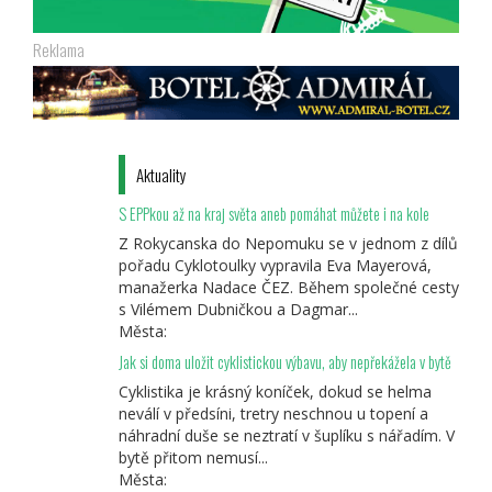
Reklama
Aktuality
S EPPkou až na kraj světa aneb pomáhat můžete i na kole
Z Rokycanska do Nepomuku se v jednom z dílů
pořadu Cyklotoulky vypravila Eva Mayerová,
manažerka Nadace ČEZ. Během společné cesty
s Vilémem Dubničkou a Dagmar...
Města:
Jak si doma uložit cyklistickou výbavu, aby nepřekážela v bytě
Cyklistika je krásný koníček, dokud se helma
neválí v předsíni, tretry neschnou u topení a
náhradní duše se neztratí v šuplíku s nářadím. V
bytě přitom nemusí...
Města: