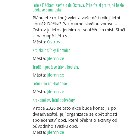
Léto s Déčkem zavítalo do Ostrova. Přijeďte si pro tajné heslo i
déčkové samolepky!
Plánujete rodinný výlet a vaše děti milují letní
soutěž Déčka? Pak máme skvělou zprávu –
Ostrov je letos jedním ze soutěžních míst! Stačí
si na mapě Léta s...
Města:
Ostrov
Krajské dožínky Jilemnice
Města:
Jilemnice
Tradiční pouťové trhy u kostela.
Města:
Jilemnice
Letní kino na Hraběnce
Města:
Jilemnice
Krakonošovy letní podvečery
V roce 2026 se tato akce bude konat již po
dvaadvacáté, její organizace se opět zhostí
společenství obcí, které přebralo aktivity od
původního svazku obcí.
Města:
Jilemnice