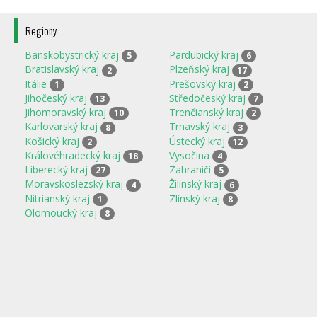
Regiony
Banskobystrický kraj
Pardubický kraj
5
6
Bratislavský kraj
Plzeňský kraj
2
17
Itálie
Prešovský kraj
1
2
Jihočeský kraj
Středočeský kraj
13
7
Jihomoravský kraj
Trenčianský kraj
10
2
Karlovarský kraj
Trnavský kraj
8
3
Košický kraj
Ústecký kraj
2
12
Královéhradecký kraj
Vysočina
18
4
Liberecký kraj
Zahraničí
27
5
Moravskoslezský kraj
Žilinský kraj
4
6
Nitrianský kraj
Zlínský kraj
1
8
Olomoucký kraj
8