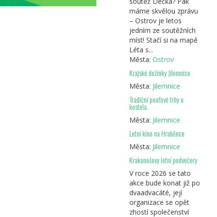
soutěž Déčka? Pak
máme skvělou zprávu
– Ostrov je letos
jedním ze soutěžních
míst! Stačí si na mapě
Léta s...
Města:
Ostrov
Krajské dožínky Jilemnice
Města:
Jilemnice
Tradiční pouťové trhy u
kostela.
Města:
Jilemnice
Letní kino na Hraběnce
Města:
Jilemnice
Krakonošovy letní podvečery
V roce 2026 se tato
akce bude konat již po
dvaadvacáté, její
organizace se opět
zhostí společenství