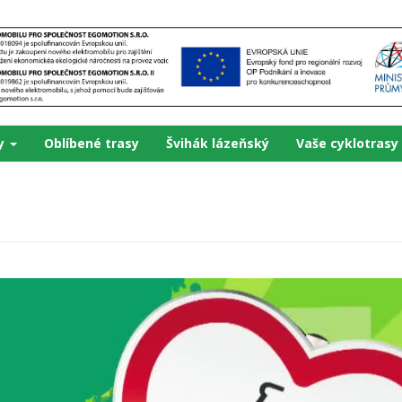
ky
Oblíbené trasy
Švihák lázeňský
Vaše cyklotrasy