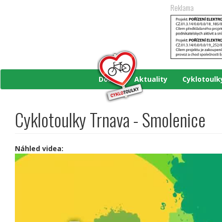
Přejít
Reklama
k
hlavnímu
obsahu
Domů
Aktuality
Cyklotoul
Cyklotoulky Trnava - Smolenice
Náhled videa: