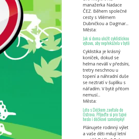
manažerka Nadace
ČEZ. Během společné
cesty s Vilémem
Dubničkou a Dagmar...
Města:
Jak si doma uložit cyklistickou
výbavu, aby nepřekážela v bytě
Cyklistika je krásný
koníček, dokud se
helma neválí v předsíni,
tretry neschnou u
topení a náhradní duše
se neztratí v šuplíku s
nářadím. V bytě přitom
nemusí...
Města:
Léto s Déčkem zavítalo do
Ostrova. Přijeďte si pro tajné
heslo i déčkové samolepky!
Plánujete rodinný výlet
a vaše děti milují letní