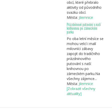
obcí, které přebralo
aktivity od původního
svazku obcí.
Města:
Jilemnice
Prázdninové putování s naší
knihovnou po zámeckém
parku
Po oba letní měsíce se
mohou velcí i malí
milovníci zábavy
zapojit do tradičního
prázdninového
putování s naší
knihovnou po
zámeckém parku.Na
všechny zájemce...
Města:
Jilemnice
[Zobrazit všechny
aktuality]