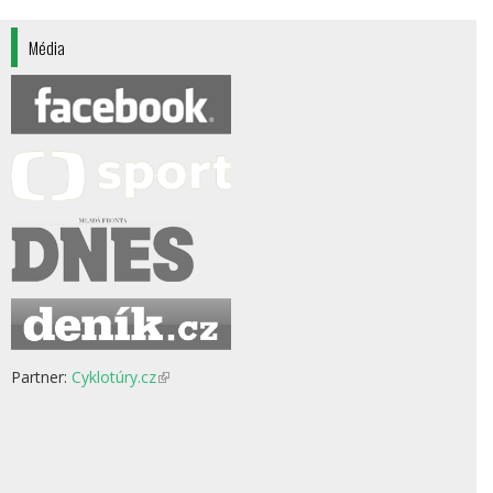
Média
Partner:
Cyklotúry.cz
(odkaz
je
externí)