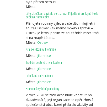
bytě přitom nemusí...
Města:
Léto s Déčkem zavítalo do Ostrova. Přijeďte si pro tajné heslo i
déčkové samolepky!
Plánujete rodinný výlet a vaše děti milují letní
soutěž Déčka? Pak máme skvělou zprávu –
Ostrov je letos jedním ze soutěžních míst! Stačí
si na mapě Léta s...
Města:
Ostrov
Krajské dožínky Jilemnice
Města:
Jilemnice
Tradiční pouťové trhy u kostela.
Města:
Jilemnice
Letní kino na Hraběnce
Města:
Jilemnice
Krakonošovy letní podvečery
V roce 2026 se tato akce bude konat již po
dvaadvacáté, její organizace se opět zhostí
společenství obcí, které přebralo aktivity od