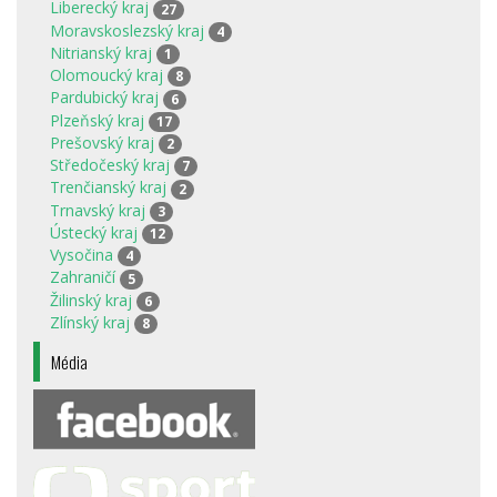
Liberecký kraj
27
Moravskoslezský kraj
4
Nitrianský kraj
1
Olomoucký kraj
8
Pardubický kraj
6
Plzeňský kraj
17
Prešovský kraj
2
Středočeský kraj
7
Trenčianský kraj
2
Trnavský kraj
3
Ústecký kraj
12
Vysočina
4
Zahraničí
5
Žilinský kraj
6
Zlínský kraj
8
Média