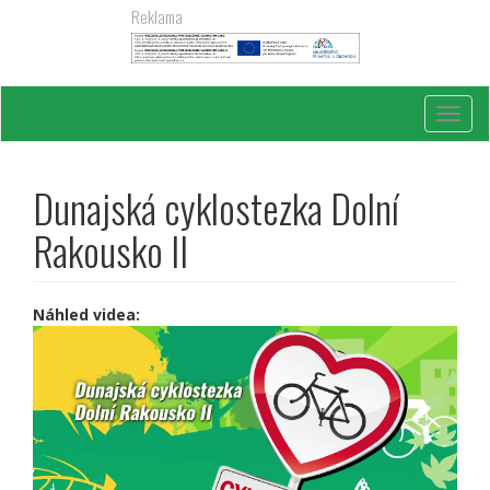
Přejít
Reklama
k
hlavnímu
obsahu
Toggl
navig
Dunajská cyklostezka Dolní
Rakousko II
Náhled videa: