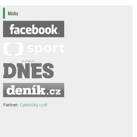
Média
Partner:
Cyklotúry.cz
(odkaz
je
externí)