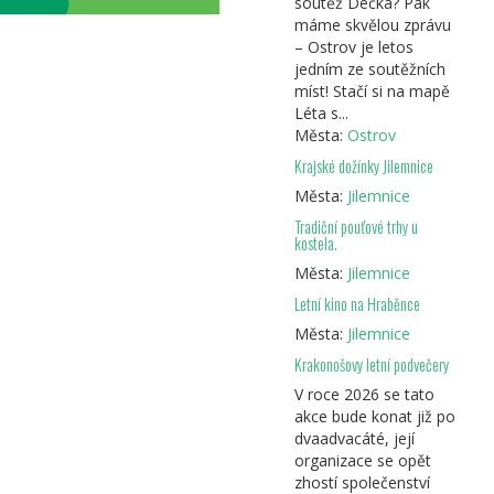
soutěž Déčka? Pak
máme skvělou zprávu
– Ostrov je letos
jedním ze soutěžních
míst! Stačí si na mapě
Léta s...
Města:
Ostrov
Krajské dožínky Jilemnice
Města:
Jilemnice
Tradiční pouťové trhy u
kostela.
Města:
Jilemnice
Letní kino na Hraběnce
Města:
Jilemnice
Krakonošovy letní podvečery
V roce 2026 se tato
akce bude konat již po
dvaadvacáté, její
organizace se opět
zhostí společenství