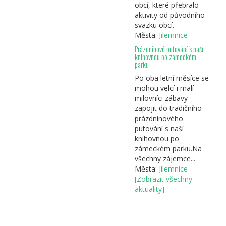
obcí, které přebralo
aktivity od původního
svazku obcí.
Města:
Jilemnice
Prázdninové putování s naší
knihovnou po zámeckém
parku
Po oba letní měsíce se
mohou velcí i malí
milovníci zábavy
zapojit do tradičního
prázdninového
putování s naší
knihovnou po
zámeckém parku.Na
všechny zájemce...
Města:
Jilemnice
[Zobrazit všechny
aktuality]