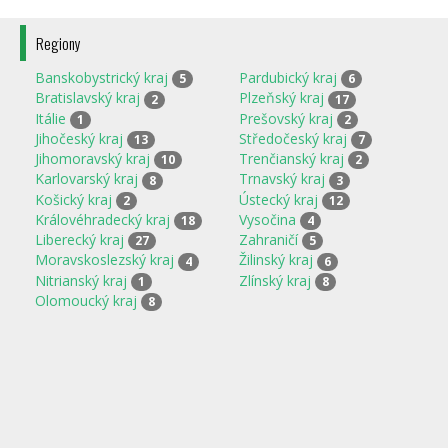
Regiony
Banskobystrický kraj
Pardubický kraj
5
6
Bratislavský kraj
Plzeňský kraj
2
17
Itálie
Prešovský kraj
1
2
Jihočeský kraj
Středočeský kraj
13
7
Jihomoravský kraj
Trenčianský kraj
10
2
Karlovarský kraj
Trnavský kraj
8
3
Košický kraj
Ústecký kraj
2
12
Královéhradecký kraj
Vysočina
18
4
Liberecký kraj
Zahraničí
27
5
Moravskoslezský kraj
Žilinský kraj
4
6
Nitrianský kraj
Zlínský kraj
1
8
Olomoucký kraj
8