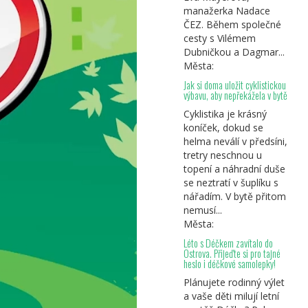
manažerka Nadace
ČEZ. Během společné
cesty s Vilémem
Dubničkou a Dagmar...
Města:
Jak si doma uložit cyklistickou
výbavu, aby nepřekážela v bytě
Cyklistika je krásný
koníček, dokud se
helma neválí v předsíni,
tretry neschnou u
topení a náhradní duše
se neztratí v šuplíku s
nářadím. V bytě přitom
nemusí...
Města:
Léto s Déčkem zavítalo do
Ostrova. Přijeďte si pro tajné
heslo i déčkové samolepky!
Plánujete rodinný výlet
a vaše děti milují letní