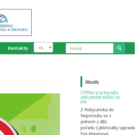
Kontakty
Hledat
Aktuality
S EPPkou až na kraj světa
aneb pomáhat můžete i na
kole
Z Rokycanska do
Nepomuku se v
jednom z dílů
pořadu Cyklotoulky vypravil
Eva Mayerová,