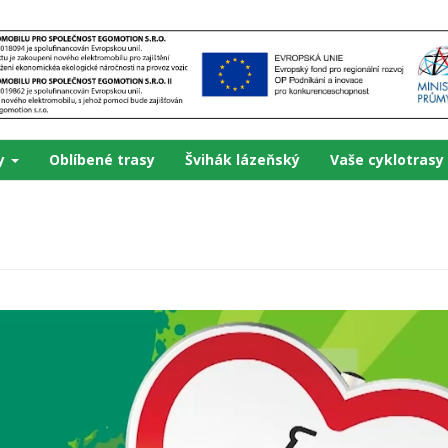
ky
Oblíbené trasy
Švihák lázeňský
Vaše cyklotrasy