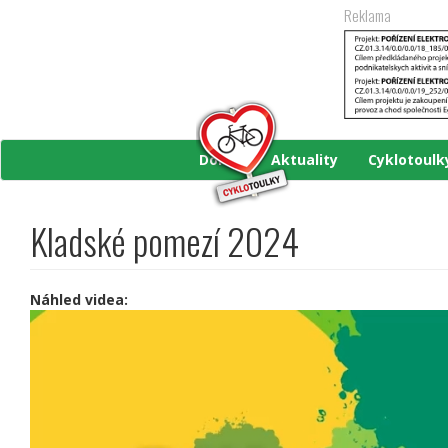
Přejít
Reklama
k
hlavnímu
obsahu
Domů
Aktuality
Cyklotoul
Kladské pomezí 2024
Náhled videa: