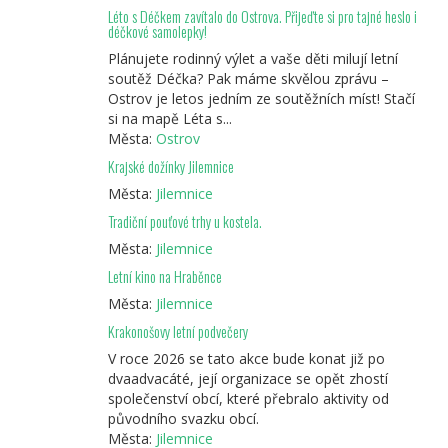
Léto s Déčkem zavítalo do Ostrova. Přijeďte si pro tajné heslo i
déčkové samolepky!
Plánujete rodinný výlet a vaše děti milují letní
soutěž Déčka? Pak máme skvělou zprávu –
Ostrov je letos jedním ze soutěžních míst! Stačí
si na mapě Léta s...
Města:
Ostrov
Krajské dožínky Jilemnice
Města:
Jilemnice
Tradiční pouťové trhy u kostela.
Města:
Jilemnice
Letní kino na Hraběnce
Města:
Jilemnice
Krakonošovy letní podvečery
V roce 2026 se tato akce bude konat již po
dvaadvacáté, její organizace se opět zhostí
společenství obcí, které přebralo aktivity od
původního svazku obcí.
Města:
Jilemnice