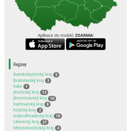
Aplikace do mobilů
ZDARMA
!
Regiony
Banskobystrický kraj
5
Bratislavský kraj
2
Itálie
1
Jihočeský kraj
13
Jihomoravský kraj
10
Karlovarský kraj
8
Košický kraj
2
Královéhradecký kraj
18
Liberecký kraj
27
Moravskoslezský kraj
4