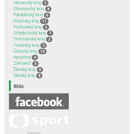
Nitrianský kraj
1
Olomoucký kraj
8
Pardubický kraj
6
Plzeňský kraj
17
Prešovský kraj
2
Středočeský kraj
7
Trenčianský kraj
2
Trnavský kraj
3
Ústecký kraj
12
Vysočina
4
Zahraničí
5
Žilinský kraj
6
Zlínský kraj
8
Média