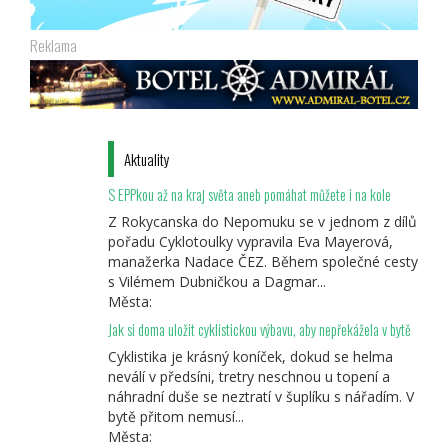
Reklama
Aktuality
S EPPkou až na kraj světa aneb pomáhat můžete i na kole
Z Rokycanska do Nepomuku se v jednom z dílů
pořadu Cyklotoulky vypravila Eva Mayerová,
manažerka Nadace ČEZ. Během společné cesty
s Vilémem Dubničkou a Dagmar...
Města:
Jak si doma uložit cyklistickou výbavu, aby nepřekážela v bytě
Cyklistika je krásný koníček, dokud se helma
neválí v předsíni, tretry neschnou u topení a
náhradní duše se neztratí v šuplíku s nářadím. V
bytě přitom nemusí...
Města: