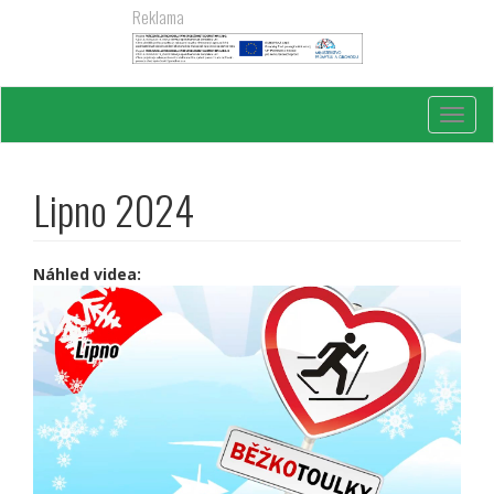
Přejít
Reklama
k
hlavnímu
obsahu
Toggl
navig
Lipno 2024
Náhled videa: