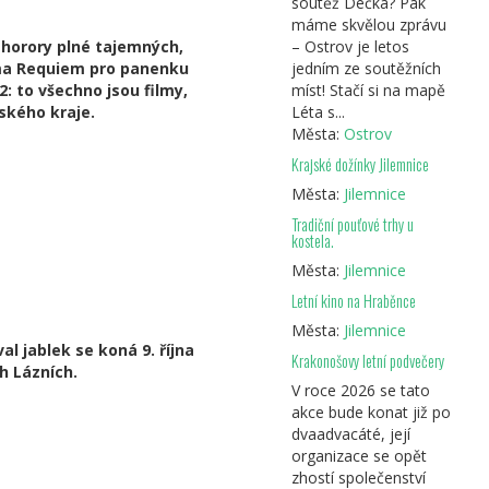
soutěž Déčka? Pak
máme skvělou zprávu
é horory plné tajemných,
– Ostrov je letos
ama Requiem pro panenku
jedním ze soutěžních
: to všechno jsou filmy,
míst! Stačí si na mapě
ského kraje.
Léta s...
Města:
Ostrov
Krajské dožínky Jilemnice
Města:
Jilemnice
Tradiční pouťové trhy u
kostela.
Města:
Jilemnice
Letní kino na Hraběnce
Města:
Jilemnice
l jablek se koná 9. října
Krakonošovy letní podvečery
h Lázních.
V roce 2026 se tato
akce bude konat již po
dvaadvacáté, její
organizace se opět
zhostí společenství