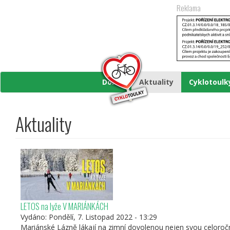
Přejít
Reklama
k
hlavnímu
obsahu
Domů
Aktuality
Cyklotoul
Aktuality
LETOS na lyže V MARIÁNKÁCH
Vydáno:
Pondělí, 7. Listopad 2022 - 13:29
Mariánské Lázně lákají na zimní dovolenou nejen svou celoroč