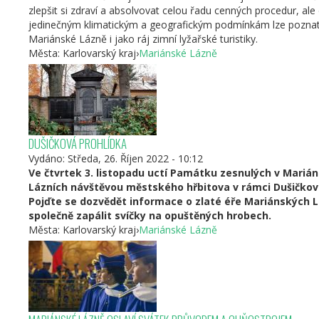
zlepšit si zdraví a absolvovat celou řadu cenných procedur, ale 
jedinečným klimatickým a geografickým podmínkám lze pozna
Mariánské Lázně i jako ráj zimní lyžařské turistiky.
Města:
Karlovarský kraj
›
Mariánské Lázně
DUŠIČKOVÁ PROHLÍDKA
Vydáno:
Středa, 26. Říjen 2022 - 10:12
Ve čtvrtek 3. listopadu uctí Památku zesnulých v Mariá
Lázních návštěvou městského hřbitova v rámci Dušičkové
Pojďte se dozvědět informace o zlaté éře Mariánských L
společně zapálit svíčky na opuštěných hrobech.
Města:
Karlovarský kraj
›
Mariánské Lázně