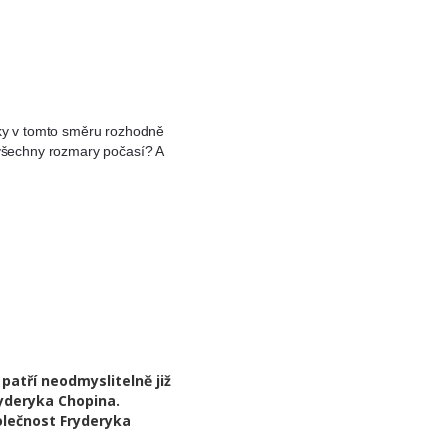
ďky v tomto směru rozhodně
 všechny rozmary počasí? A
patří neodmyslitelně již
yderyka Chopina.
olečnost Fryderyka