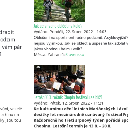
Jak se snadno obléct na kolo?
dradit
Vydáno:
Pondělí, 22. Srpen 2022 - 14:03
Oblečení na sport není radno podcenit. A cyklovyjíž
podzim
nejsou výjimkou. Jak se obléct a úspěšně tak zdolat
e vám pár
jakou vhodnou helmu volit?
.
Města:
Zahraničí
›
Slovensko
Letošní 63. ročník Chopin festivalu se blíží
Vydáno:
Pátek, 12. Srpen 2022 - 11:21
vůní, veselé
Ke kulturnímu dění letních Mariánských Lázní 
 a říjnu na
desítky let mezinárodně uznávaný festival Fr
ky jsou tou
Každoročně ho třetí srpnový týden pořádá Sp
Chopina. Letošní termín je 13.8. - 20.8.