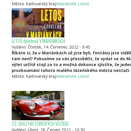
Města:
Karlovarský kraj
›
Mariánské Lázně
LETOS dovolená V MARIÁNKÁCH
Vydáno:
Čtvrtek, 14. Červenec 2022 - 9:45
Říkáte si, že v Mariánkách už jste byli, fontánu jste viděli
tam není? Pokusíme se vás přesvědčit, že vydat se do M
výlet určitě stojí za to a možná dokonce zjistíte, že jed
prozkoumání tohoto malého lázeňského města nestačí.
Města:
Karlovarský kraj
›
Mariánské Lázně
23. SRAZ HISTORICKÝCH VOZIDEL
Vydáno:
Úterý, 28. Červen 2022 - 10:30