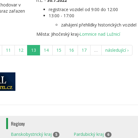
n.L. -
30.7.2022
 Chodovar v
registrace vozidel od 9:00 do 12:00
sraz zařazen
13:00 - 17:00
zahájení přehlídky historických vozidel
Města:
Jihočeský kraj
›
Lomnice nad Lužnicí
11
12
13
14
15
16
17
…
následující ›
Regiony
Banskobystrický kraj
Pardubický kraj
5
6