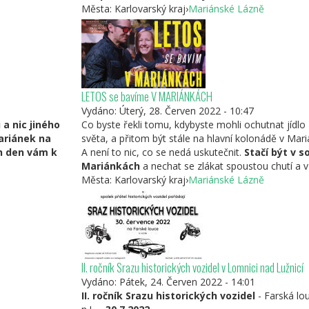
Města:
Karlovarský kraj
›
Mariánské Lázně
LETOS se bavíme V MARIÁNKÁCH
Vydáno:
Úterý, 28. Červen 2022 - 10:47
 a nic jiného
Co byste řekli tomu, kdybyste mohli ochutnat jídl
ariánek na
světa, a přitom být stále na hlavní kolonádě v Mar
en den vám k
A není to nic, co se nedá uskutečnit.
Stačí být v s
Mariánkách
a nechat se zlákat spoustou chutí a v
Města:
Karlovarský kraj
›
Mariánské Lázně
II. ročník Srazu historických vozidel v Lomnici nad Lužnicí
Vydáno:
Pátek, 24. Červen 2022 - 14:01
II. ročník Srazu historických vozidel
- Farská lo