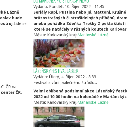
DO MARIÁNEK PO STOPÁCH FILMU
Vydáno:
Pondělí, 10. Říjen 2022 - 11:45
ské Lázně
Seriály Rapl, Pustina nebo Já, Mattoni, Krušn
 oslav bude
hrůzostrašných či strašidelných příběhů, dr
ostroj.
Lidé se
anebo pohádka Zdeňka Trošky Z pekla štěstí 2
které se natáčely v různých koutech Karlovar
Města:
Karlovarský kraj
›
Mariánské Lázně
LÁZEŇSKÝ FESTIVAL JABLEK
Vydáno:
Úterý, 4. Říjen 2022 - 8:33
Festival s vůní jablečného štrůdlu...
I.C. ČR na
Velmi oblíbená podzimní akce Lázeňský festiva
 center ČR.
2022 od 10:00 hodin na kolonádě v Mariánskýc
Města:
Karlovarský kraj
›
Mariánské Lázně