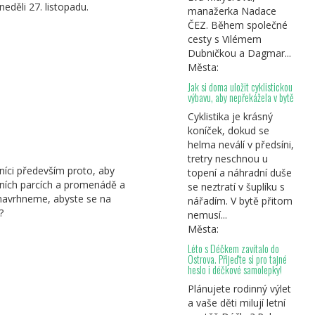
eděli 27. listopadu.
manažerka Nadace
ČEZ. Během společné
cesty s Vilémem
Dubničkou a Dagmar...
Města:
Jak si doma uložit cyklistickou
výbavu, aby nepřekážela v bytě
Cyklistika je krásný
koníček, dokud se
helma neválí v předsíni,
tretry neschnou u
vníci především proto, aby
topení a náhradní duše
tních parcích a promenádě a
se neztratí v šuplíku s
 navrhneme, abyste se na
nářadím. V bytě přitom
?
nemusí...
Města:
Léto s Déčkem zavítalo do
Ostrova. Přijeďte si pro tajné
heslo i déčkové samolepky!
Plánujete rodinný výlet
a vaše děti milují letní