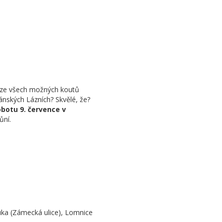
o ze všech možných koutů
iánských Lázních? Skvělé, že?
obotu 9. července v
ůní.
uka (Zámecká ulice), Lomnice