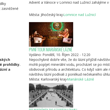
Advent a Vánoce v Lomnici nad Lužnicí zahájíme v n
díky
t zasněžené
Města:
Jihočeský kraj
›
Lomnice nad Lužnicí
PIVNÍ TOUR MARIÁNSKÉ LÁZNĚ
Vydáno:
Pondělí, 10. Říjen 2022 - 12:20
nských
Nepochybně dobře víte, že do lázní přijíždí návště
 prohlídky.
mohli popíjet minerální vodu, procházet se po mís
ázní a
obdivovat přírodu a architekturu. Co když vám ale
návštěvu lázní podívali z poněkud nečekaného úhlu
Města:
Karlovarský kraj
›
Mariánské Lázně