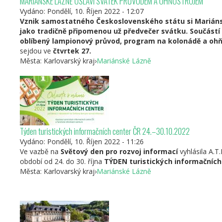
MARIÁNSKÉ LÁZNĚ OSLAVÍ SVÁTEK PRŮVODEM A OHŇOSTROJEM
Vydáno:
Pondělí, 10. Říjen 2022 - 12:07
Vznik samostatného Československého státu si Marián
jako tradičně připomenou už předvečer svátku. Součástí
oblíbený lampionový průvod, program na kolonádě a ohň
sejdou ve
čtvrtek 27.
Města:
Karlovarský kraj
›
Mariánské Lázně
Týden turistických informačních center ČR 24.–30.10.2022
Vydáno:
Pondělí, 10. Říjen 2022 - 11:26
Ve vazbě na
Světový den pro rozvoj informací
vyhlásila A.T.
období od 24. do 30. října
TÝDEN turistických informačních
Města:
Karlovarský kraj
›
Mariánské Lázně