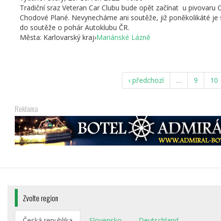
Tradiční sraz Veteran Car Clubu bude opět začínat u pivovaru
Chodové Plané. Nevynecháme ani soutěže, již poněkolikáté je 
do soutěže o pohár Autoklubu ČR.
Města:
Karlovarský kraj
›
Mariánské Lázně
‹ předchozí
…
9
10
Reklama
Zvolte region
Česká republika
Slovensko
Deutschland