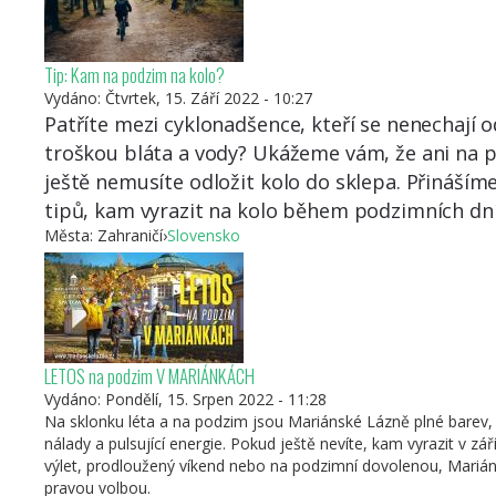
Tip: Kam na podzim na kolo?
Vydáno:
Čtvrtek, 15. Září 2022 - 10:27
Patříte mezi cyklonadšence, kteří se nenechají o
troškou bláta a vody? Ukážeme vám, že ani na 
ještě nemusíte odložit kolo do sklepa. Přináším
tipů, kam vyrazit na kolo během podzimních dní
Města:
Zahraničí
›
Slovensko
LETOS na podzim V MARIÁNKÁCH
Vydáno:
Pondělí, 15. Srpen 2022 - 11:28
Na sklonku léta a na podzim jsou Mariánské Lázně plné barev, 
nálady a pulsující energie. Pokud ještě nevíte, kam vyrazit v září
výlet, prodloužený víkend nebo na podzimní dovolenou, Marián
pravou volbou.