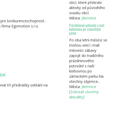
obcí, které přebralo
aktivity od původního
svazku obcí.
Města:
Jilemnice
 pro konkurenceschopnost -
Prázdninové putování s naší
a firma Egomotion s.r.o.
knihovnou po zámeckém
parku
Po oba letní měsíce se
mohou velcí i malí
milovníci zábavy
zapojit do tradičního
prázdninového
putování s naší
knihovnou po
ázní
zámeckém parku.Na
všechny zájemce...
nat tři přednášky-setkání na
Města:
Jilemnice
[Zobrazit všechny
aktuality]