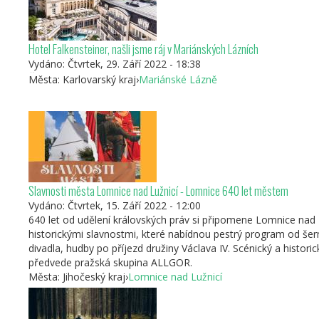
Hotel Falkensteiner, našli jsme ráj v Mariánských Lázních
Vydáno:
Čtvrtek, 29. Září 2022 - 18:38
Češka potovalna spletna stran Cyklotoulky bralcem pogosto p
Města:
Karlovarský kraj
›
Mariánské Lázně
praktične kolesarske poti, vodiče po destinacijah in namestitve
aktivni vikend, naj gre za gostišče ob jezeru ali wellness hotel, 
Falkensteiner Spa Resort v Mariánski
Slavnosti města Lomnice nad Lužnicí - Lomnice 640 let městem
Vydáno:
Čtvrtek, 15. Září 2022 - 12:00
640 let od udělení královských práv si připomene Lomnice nad 
historickými slavnostmi, které nabídnou pestrý program od šer
divadla, hudby po příjezd družiny Václava IV. Scénický a histor
předvede pražská skupina ALLGOR.
Města:
Jihočeský kraj
›
Lomnice nad Lužnicí