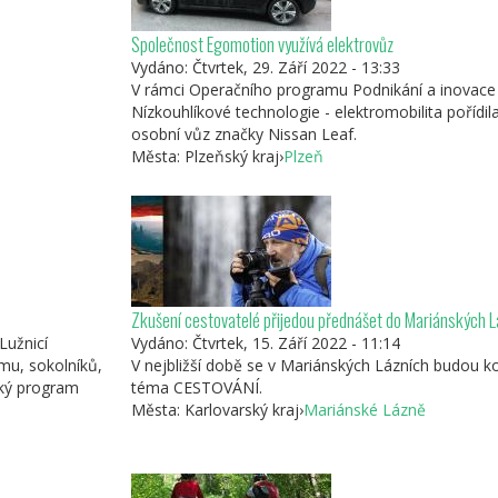
Společnost Egomotion využívá elektrovůz
Vydáno:
Čtvrtek, 29. Září 2022 - 13:33
V rámci Operačního programu Podnikání a inovace
Nízkouhlíkové technologie - elektromobilita pořídil
redlaga
osobní vůz značky Nissan Leaf.
, primerne za
Města:
Plzeňský kraj
›
Plzeň
kot je
Zkušení cestovatelé přijedou přednášet do Mariánských L
Lužnicí
Vydáno:
Čtvrtek, 15. Září 2022 - 11:14
mu, sokolníků,
V nejbližší době se v Mariánských Lázních budou ko
ický program
téma CESTOVÁNÍ.
Města:
Karlovarský kraj
›
Mariánské Lázně