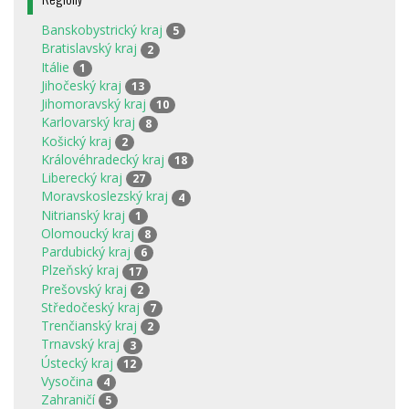
Banskobystrický kraj
5
Bratislavský kraj
2
Itálie
1
Jihočeský kraj
13
Jihomoravský kraj
10
Karlovarský kraj
8
Košický kraj
2
Královéhradecký kraj
18
Liberecký kraj
27
Moravskoslezský kraj
4
Nitrianský kraj
1
Olomoucký kraj
8
Pardubický kraj
6
Plzeňský kraj
17
Prešovský kraj
2
Středočeský kraj
7
Trenčianský kraj
2
Trnavský kraj
3
Ústecký kraj
12
Vysočina
4
Zahraničí
5