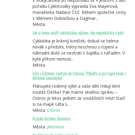
Z Rokycanska do Nepomuku se v jednom z dílů
pořadu Cyklotoulky vypravila Eva Mayerová,
manažerka Nadace ČEZ. Během společné cesty
s Vilémem Dubničkou a Dagmar...
Města:
Jak si doma uložit cyklistickou výbavu, aby nepřekážela v bytě
Cyklistika je krásný koníček, dokud se helma
neválí v předsíni, tretry neschnou u topení a
náhradní duše se neztratí v šuplíku s nářadím. V
bytě přitom nemusí...
Města:
Léto s Déčkem zavítalo do Ostrova. Přijeďte si pro tajné heslo i
déčkové samolepky!
Plánujete rodinný výlet a vaše děti milují letní
soutěž Déčka? Pak máme skvělou zprávu –
Ostrov je letos jedním ze soutěžních míst! Stačí
si na mapě Léta s...
Města:
Ostrov
Krajské dožínky Jilemnice
Města:
Jilemnice