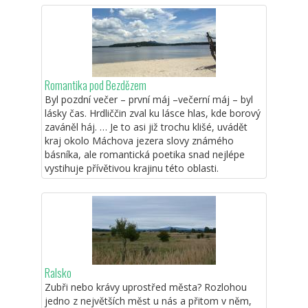
Romantika pod Bezdězem
Byl pozdní večer – první máj –večerní máj – byl
lásky čas. Hrdliččin zval ku lásce hlas, kde borový
zaváněl háj. … Je to asi již trochu klišé, uvádět
kraj okolo Máchova jezera slovy známého
básníka, ale romantická poetika snad nejlépe
vystihuje přívětivou krajinu této oblasti.
Ralsko
Zubři nebo krávy uprostřed města? Rozlohou
jedno z největších měst u nás a přitom v něm,