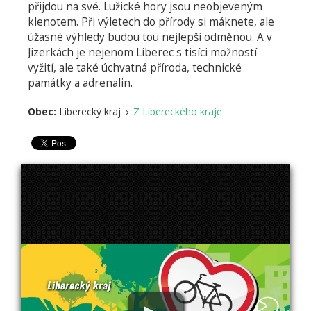
přijdou na své. Lužické hory jsou neobjeveným
klenotem. Při výletech do přírody si máknete, ale
úžasné výhledy budou tou nejlepší odměnou. A v
Jizerkách je nejenom Liberec s tisíci možností
vyžití, ale také úchvatná příroda, technické
památky a adrenalin.
Obec:
Liberecký kraj
›
Z Libereckého kraje
Lib