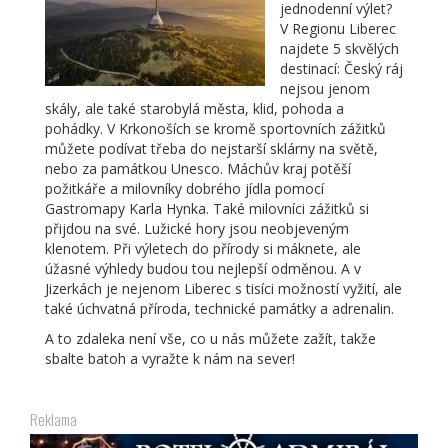
jednodenní výlet?
V Regionu Liberec
najdete 5 skvělých
destinací: Český ráj
nejsou jenom
skály, ale také starobylá města, klid, pohoda a
pohádky. V Krkonoších se kromě sportovních zážitků
můžete podívat třeba do nejstarší sklárny na světě,
nebo za památkou Unesco. Máchův kraj potěší
požitkáře a milovníky dobrého jídla pomocí
Gastromapy Karla Hynka. Také milovníci zážitků si
přijdou na své. Lužické hory jsou neobjeveným
klenotem. Při výletech do přírody si máknete, ale
úžasné výhledy budou tou nejlepší odměnou. A v
Jizerkách je nejenom Liberec s tisíci možností vyžití, ale
také úchvatná příroda, technické památky a adrenalin.
A to zdaleka není vše, co u nás můžete zažít, takže
sbalte batoh a vyražte k nám na sever!
Reklama