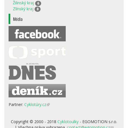
Žilinský kraj
6
Zlínský kraj
8
Média
Partner:
Cyklotúry.cz
(odkaz
je
externí)
Copyright © 2000 - 2018
Cyklotoulky
- EGOMOTION s.r.o.
| Všechna práva vyhrazena.
contact@egomotion.cz
(odkaz