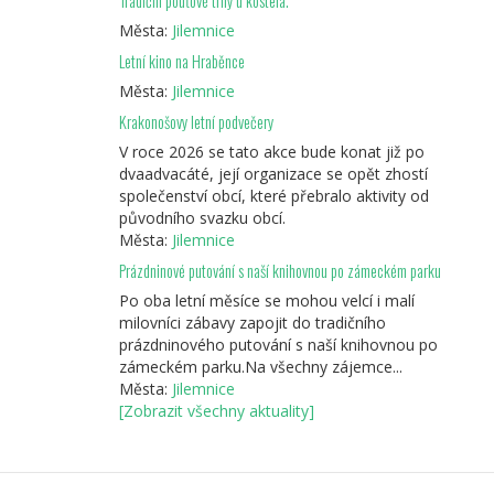
Tradiční pouťové trhy u kostela.
Města:
Jilemnice
Letní kino na Hraběnce
Města:
Jilemnice
Krakonošovy letní podvečery
V roce 2026 se tato akce bude konat již po
dvaadvacáté, její organizace se opět zhostí
společenství obcí, které přebralo aktivity od
původního svazku obcí.
Města:
Jilemnice
Prázdninové putování s naší knihovnou po zámeckém parku
Po oba letní měsíce se mohou velcí i malí
milovníci zábavy zapojit do tradičního
prázdninového putování s naší knihovnou po
zámeckém parku.Na všechny zájemce...
Města:
Jilemnice
[Zobrazit všechny aktuality]