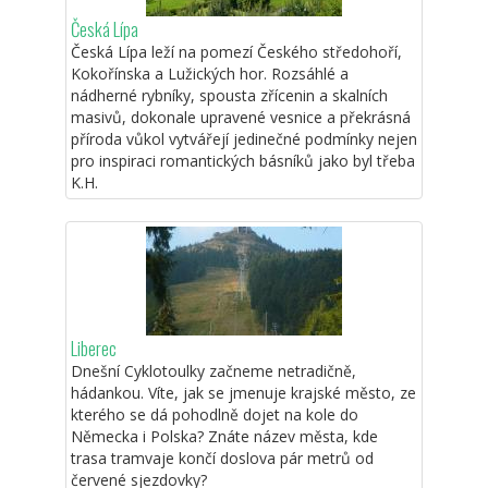
Česká Lípa
Česká Lípa leží na pomezí Českého středohoří,
Kokořínska a Lužických hor. Rozsáhlé a
nádherné rybníky, spousta zřícenin a skalních
masivů, dokonale upravené vesnice a překrásná
příroda vůkol vytvářejí jedinečné podmínky nejen
pro inspiraci romantických básníků jako byl třeba
K.H.
Liberec
Dnešní Cyklotoulky začneme netradičně,
hádankou. Víte, jak se jmenuje krajské město, ze
kterého se dá pohodlně dojet na kole do
Německa i Polska? Znáte název města, kde
trasa tramvaje končí doslova pár metrů od
červené sjezdovky?