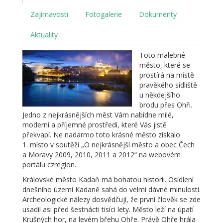
Zajímavosti
Fotogalerie
Dokumenty
Aktuality
Toto malebné
město, které se
prostírá na místě
pravěkého sídliště
u někdejšího
brodu přes Ohři.
Jedno z nejkrásnějších měst Vám nabídne milé,
moderní a příjemné prostředí, které Vás jistě
překvapí. Ne nadarmo toto krásné město získalo
1. místo v soutěži „O nejkrásnější město a obec Čech
a Moravy 2009, 2010, 2011 a 2012“ na webovém
portálu czregion.
Královské město Kadaň má bohatou historii. Osídlení
dnešního území Kadaně sahá do velmi dávné minulosti.
Archeologické nálezy dosvědčují, že první člověk se zde
usadil asi před šestnácti tisíci lety. Město leží na úpatí
Krušných hor, na levém břehu Ohře. Právě Ohře hrála