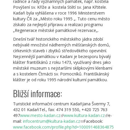
radnice a řady významných památek, např. kostela
Povýšení sv. Kříže a kostela Stětí sv. Jana Křtitele.
Kadaň byla vyhlášena v roce 1996 Ministerstvem
kultury ČR za „Město roku 1995 „. Tuto cenu město
získalo za nejlepší přípravu a realizaci programu
„Regenerace městské památkové rezervace„.
Dnešní tvář historického městského jádra zdobí
nebývalé množství nádherných měšťanských domů,
církevních staveb i zbytků středověkého opevnění.
Nejcennější památkou v Kadani je bezesporu bývalý
klášter františkánů z roku 1473, využívaný dnes jako
městské muzeum s nejstaršími sklípkovými klenbami
a s kostelem Čtrnácti sv. Pomocníků. Františkánský
klášter je od roku 1995 národní kulturní památkou.
Bližší informace:
Turistické informační centrum KadaňJana Švermy 7,
432 01 KadaňTel., fax: 474 319 550, +420 725 763
497
www.mesto-kadan.cz
(odkaz
www.kultura-kadan.cz
(odkaz
e-
mail:
infocentrum@kultura-kadan.cz
je
(odkaz
Facebook:
je
www.facebook.com/profile.php?id=100091468364875
externí)
odešle
externí)