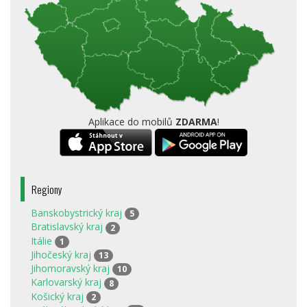
Aplikace do mobilů
ZDARMA
!
Regiony
Banskobystrický kraj
5
Bratislavský kraj
2
Itálie
1
Jihočeský kraj
13
Jihomoravský kraj
10
Karlovarský kraj
8
Košický kraj
2