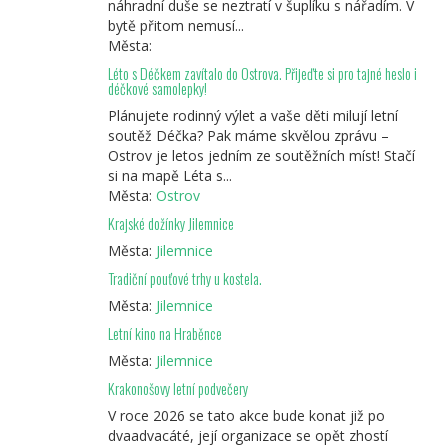
náhradní duše se neztratí v šuplíku s nářadím. V
bytě přitom nemusí...
Města:
Léto s Déčkem zavítalo do Ostrova. Přijeďte si pro tajné heslo i
déčkové samolepky!
Plánujete rodinný výlet a vaše děti milují letní
soutěž Déčka? Pak máme skvělou zprávu –
Ostrov je letos jedním ze soutěžních míst! Stačí
si na mapě Léta s...
Města:
Ostrov
Krajské dožínky Jilemnice
Města:
Jilemnice
Tradiční pouťové trhy u kostela.
Města:
Jilemnice
Letní kino na Hraběnce
Města:
Jilemnice
Krakonošovy letní podvečery
V roce 2026 se tato akce bude konat již po
dvaadvacáté, její organizace se opět zhostí