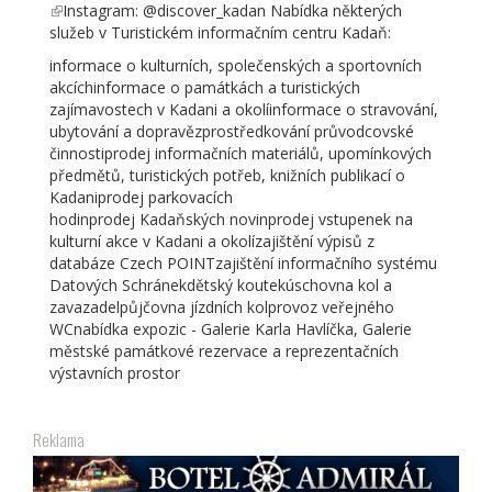
(odkaz
Instagram: @discover_kadan Nabídka některých
e-
je
služeb v Turistickém informačním centru Kadaň:
mail)
externí)
informace o kulturních, společenských a sportovních
akcíchinformace o památkách a turistických
zajímavostech v Kadani a okolíinformace o stravování,
ubytování a dopravězprostředkování průvodcovské
činnostiprodej informačních materiálů, upomínkových
předmětů, turistických potřeb, knižních publikací o
Kadaniprodej parkovacích
hodinprodej Kadaňských novinprodej vstupenek na
kulturní akce v Kadani a okolízajištění výpisů z
databáze Czech POINTzajištění informačního systému
Datových Schránekdětský koutekúschovna kol a
zavazadelpůjčovna jízdních kolprovoz veřejného
WCnabídka expozic - Galerie Karla Havlíčka, Galerie
městské památkové rezervace a reprezentačních
výstavních prostor
Reklama