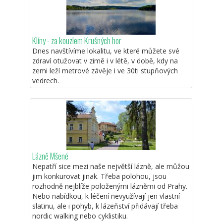
Klíny - za kouzlem Krušných hor
Dnes navštívíme lokalitu, ve které můžete své
zdraví otužovat v zimě i v létě, v době, kdy na
zemi leží metrové závěje i ve 30ti stupňových
vedrech.
Lázně Mšené
Nepatří sice mezi naše největší lázně, ale můžou
jim konkurovat jinak. Třeba polohou, jsou
rozhodně nejblíže položenými lázněmi od Prahy.
Nebo nabídkou, k léčení nevyužívají jen vlastní
slatinu, ale i pohyb, k lázeňství přidávají třeba
nordic walking nebo cyklistiku.