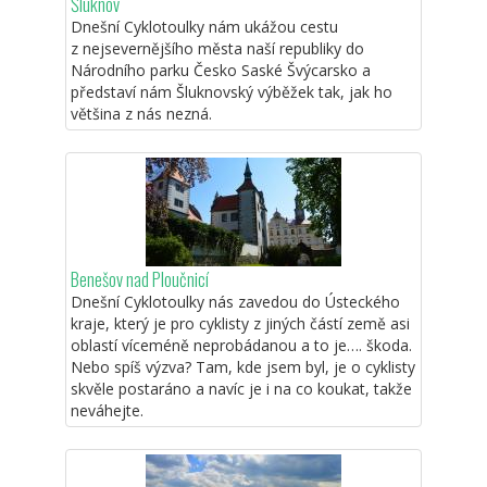
Šluknov
Dnešní Cyklotoulky nám ukážou cestu
z nejsevernějšího města naší republiky do
Národního parku Česko Saské Švýcarsko a
představí nám Šluknovský výběžek tak, jak ho
většina z nás nezná.
Benešov nad Ploučnicí
Dnešní Cyklotoulky nás zavedou do Ústeckého
kraje, který je pro cyklisty z jiných částí země asi
oblastí víceméně neprobádanou a to je…. škoda.
Nebo spíš výzva? Tam, kde jsem byl, je o cyklisty
skvěle postaráno a navíc je i na co koukat, takže
neváhejte.