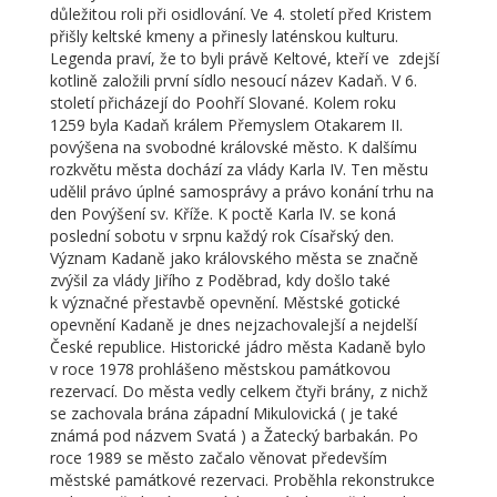
důležitou roli při osidlování. Ve 4. století před Kristem
přišly keltské kmeny a přinesly laténskou kulturu.
Legenda praví, že to byli právě Keltové, kteří ve zdejší
kotlině založili první sídlo nesoucí název Kadaň. V 6.
století přicházejí do Poohří Slované. Kolem roku
1259 byla Kadaň králem Přemyslem Otakarem II.
povýšena na svobodné královské město. K dalšímu
rozkvětu města dochází za vlády Karla IV. Ten městu
udělil právo úplné samosprávy a právo konání trhu na
den Povýšení sv. Kříže. K poctě Karla IV. se koná
poslední sobotu v srpnu každý rok Císařský den.
Význam Kadaně jako královského města se značně
zvýšil za vlády Jiřího z Poděbrad, kdy došlo také
k význačné přestavbě opevnění. Městské gotické
opevnění Kadaně je dnes nejzachovalejší a nejdelší
České republice. Historické jádro města Kadaně bylo
v roce 1978 prohlášeno městskou památkovou
rezervací. Do města vedly celkem čtyři brány, z nichž
se zachovala brána západní Mikulovická ( je také
známá pod názvem Svatá ) a Žatecký barbakán. Po
roce 1989 se město začalo věnovat především
městské památkové rezervaci. Proběhla rekonstrukce