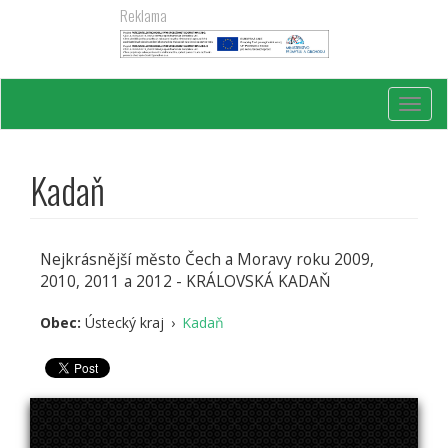
Přejít
Reklama
k
hlavnímu
obsahu
Toggl
navig
Kadaň
Nejkrásnější město Čech a Moravy roku 2009,
2010, 2011 a 2012 - KRÁLOVSKÁ KADAŇ
Obec:
Ústecký kraj
›
Kadaň