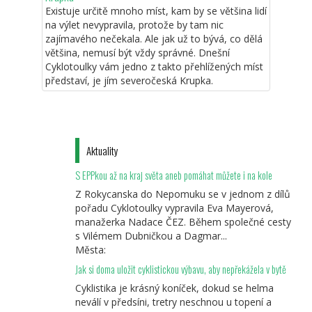
Existuje určitě mnoho míst, kam by se většina lidí
na výlet nevypravila, protože by tam nic
zajímavého nečekala. Ale jak už to bývá, co dělá
většina, nemusí být vždy správné. Dnešní
Cyklotoulky vám jedno z takto přehlížených míst
představí, je jím severočeská Krupka.
Aktuality
S EPPkou až na kraj světa aneb pomáhat můžete i na kole
Z Rokycanska do Nepomuku se v jednom z dílů
pořadu Cyklotoulky vypravila Eva Mayerová,
manažerka Nadace ČEZ. Během společné cesty
s Vilémem Dubničkou a Dagmar...
Města:
Jak si doma uložit cyklistickou výbavu, aby nepřekážela v bytě
Cyklistika je krásný koníček, dokud se helma
neválí v předsíni, tretry neschnou u topení a