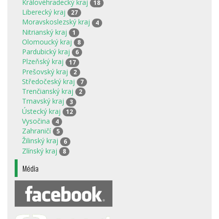
Královéhradecký kraj
18
Liberecký kraj
27
Moravskoslezský kraj
4
Nitrianský kraj
1
Olomoucký kraj
8
Pardubický kraj
6
Plzeňský kraj
17
Prešovský kraj
2
Středočeský kraj
7
Trenčianský kraj
2
Trnavský kraj
3
Ústecký kraj
12
Vysočina
4
Zahraničí
5
Žilinský kraj
6
Zlínský kraj
8
Média