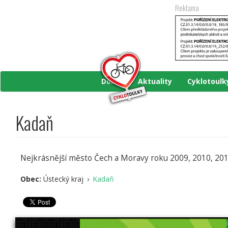
Přejít
Reklama
k
hlavnímu
obsahu
Domů
Aktuality
Cyklotoul
Kadaň
Nejkrásnější město Čech a Moravy roku 2009, 2010, 2
Obec:
Ústecký kraj
›
Kadaň