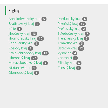
Regiony
Banskobystrický kraj
Pardubický kraj
5
6
Bratislavský kraj
Plzeňský kraj
2
17
Itálie
Prešovský kraj
1
2
Jihočeský kraj
Středočeský kraj
13
7
Jihomoravský kraj
Trenčianský kraj
10
2
Karlovarský kraj
Trnavský kraj
8
3
Košický kraj
Ústecký kraj
2
12
Královéhradecký kraj
Vysočina
18
4
Liberecký kraj
Zahraničí
27
5
Moravskoslezský kraj
Žilinský kraj
4
6
Nitrianský kraj
Zlínský kraj
1
8
Olomoucký kraj
8