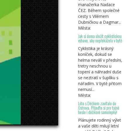
manažerka Nadace
ČEZ. Během společné
cesty s Vilémem
Dubničkou a Dagmar...
kadan
Města:
Jak si doma uložit cyklistickou
výbavu, aby nepřekážela v bytě
Cyklistika je krásný
koníček, dokud se
helma neválí v předsíni,
tretry neschnou u
topení a náhradní duše
se neztratí v šuplíku s
nářadím. V bytě přitom
nemusí...
Města:
Léto s Déčkem zavítalo do
Ostrova. Přijeďte si pro tajné
heslo i déčkové samolepky!
Plánujete rodinný výlet
a vaše děti milují letní