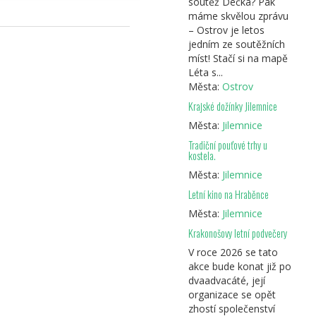
soutěž Déčka? Pak
máme skvělou zprávu
– Ostrov je letos
jedním ze soutěžních
míst! Stačí si na mapě
Léta s...
Města:
Ostrov
Krajské dožínky Jilemnice
Města:
Jilemnice
Tradiční pouťové trhy u
kostela.
Města:
Jilemnice
Letní kino na Hraběnce
Města:
Jilemnice
Krakonošovy letní podvečery
V roce 2026 se tato
akce bude konat již po
dvaadvacáté, její
organizace se opět
zhostí společenství