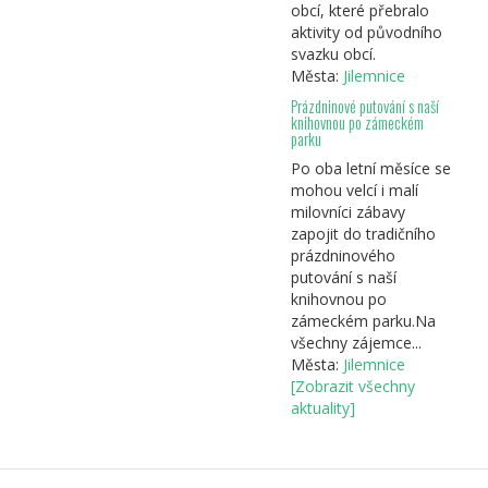
obcí, které přebralo
aktivity od původního
svazku obcí.
Města:
Jilemnice
Prázdninové putování s naší
knihovnou po zámeckém
parku
Po oba letní měsíce se
mohou velcí i malí
milovníci zábavy
zapojit do tradičního
prázdninového
putování s naší
knihovnou po
zámeckém parku.Na
všechny zájemce...
Města:
Jilemnice
[Zobrazit všechny
aktuality]