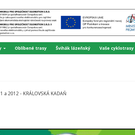
ky
Oblíbené trasy
Švihák lázeňský
Vaše cyklotrasy
011 a 2012 - KRÁLOVSKÁ KADAŇ