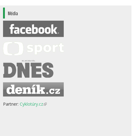
Média
Partner:
Cyklotúry.cz
(odkaz
je
externí)