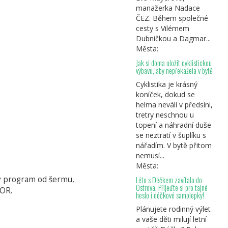
manažerka Nadace
ČEZ. Během společné
cesty s Vilémem
Dubničkou a Dagmar...
Města:
Jak si doma uložit cyklistickou
výbavu, aby nepřekážela v bytě
Cyklistika je krásný
koníček, dokud se
helma neválí v předsíni,
tretry neschnou u
topení a náhradní duše
se neztratí v šuplíku s
nářadím. V bytě přitom
nemusí...
Města:
rý program od šermu,
Léto s Déčkem zavítalo do
Ostrova. Přijeďte si pro tajné
GOR.
heslo i déčkové samolepky!
Plánujete rodinný výlet
a vaše děti milují letní