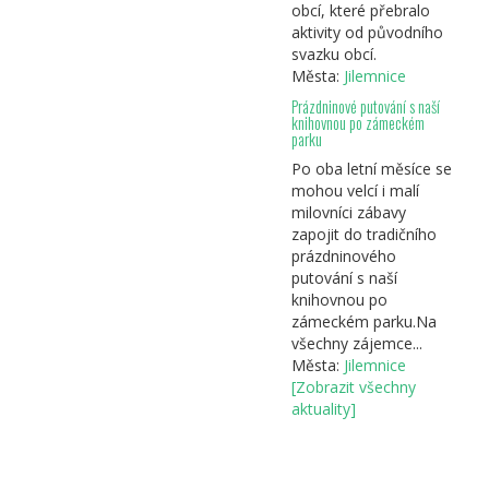
obcí, které přebralo
aktivity od původního
svazku obcí.
Města:
Jilemnice
Prázdninové putování s naší
knihovnou po zámeckém
parku
Po oba letní měsíce se
mohou velcí i malí
milovníci zábavy
zapojit do tradičního
prázdninového
putování s naší
knihovnou po
zámeckém parku.Na
všechny zájemce...
Města:
Jilemnice
[Zobrazit všechny
aktuality]