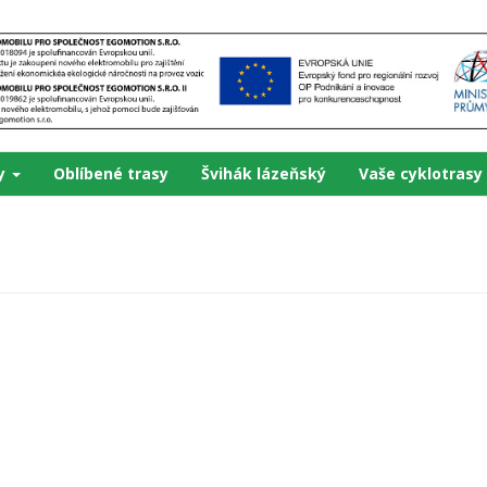
ky
Oblíbené trasy
Švihák lázeňský
Vaše cyklotrasy