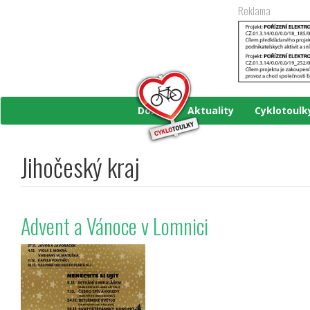
Přejít
Reklama
k
hlavnímu
obsahu
Domů
Aktuality
Cyklotoul
Jihočeský kraj
Advent a Vánoce v Lomnici