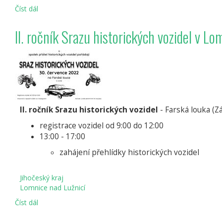
Číst dál
Slavnosti
města
Lomnice
II. ročník Srazu historických vozidel v Lo
nad
Lužnicí
-
Lomnice
640
let
městem
II. ročník Srazu historických vozidel
- Farská louka (Z
registrace vozidel od 9:00 do 12:00
13:00 - 17:00
zahájení přehlídky historických vozidel
Jihočeský kraj
Lomnice nad Lužnicí
Číst dál
II.
ročník