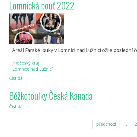
Srazu
Lomnická pouť 2022
historických
vozidel
v
Lomnici
nad
Lužnicí
Areál Farské louky v Lomnici nad Lužnicí ožije poslední č
Jihočeský kraj
Lomnice nad Lužnicí
Číst dál
Lomnická
pouť
2022
Běžkotoulky Česká Kanada
Číst dál
Běžkotoulky
Česká
Kanada
předchozí
…
2