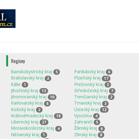
Regiony
Banskobystrický kraj
Pardubický kraj
5
6
Bratislavský kraj
Plzeňský kraj
2
17
Itálie
Prešovský kraj
1
2
Jihočeský kraj
Středočeský kraj
13
7
Jihomoravský kraj
Trenčianský kraj
10
2
Karlovarský kraj
Trnavský kraj
8
3
Košický kraj
Ústecký kraj
2
12
Královéhradecký kraj
Vysočina
18
4
Liberecký kraj
Zahraničí
27
5
Moravskoslezský kraj
Žilinský kraj
4
6
Nitrianský kraj
Zlínský kraj
1
8