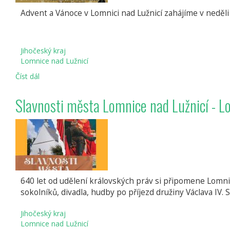
Advent a Vánoce v Lomnici nad Lužnicí zahájíme v neděli 
Jihočeský kraj
Lomnice nad Lužnicí
Číst dál
Advent
a
Vánoce
Slavnosti města Lomnice nad Lužnicí - 
v
Lomnici
640 let od udělení královských práv si připomene Lomni
sokolníků, divadla, hudby po příjezd družiny Václava IV
Jihočeský kraj
Lomnice nad Lužnicí