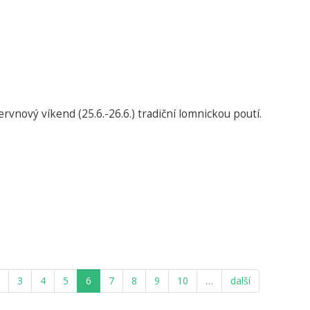
ervnový víkend (25.6.-26.6.) tradiční lomnickou poutí.
3
4
5
6
7
8
9
10
…
další