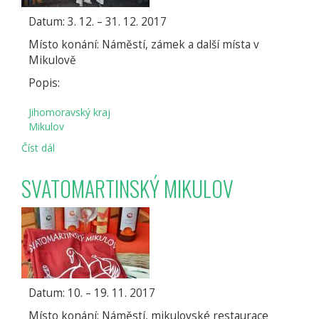
Datum: 3. 12. – 31. 12. 2017
Místo konání: Náměstí, zámek a další místa v
Mikulově
Popis:
Jihomoravský kraj
Mikulov
Číst dál
ADVENT
A
VÁNOCE
SVATOMARTINSKÝ MIKULOV
V
MIKULOVĚ
Datum: 10. – 19. 11. 2017
Místo konání: Náměstí, mikulovské restaurace