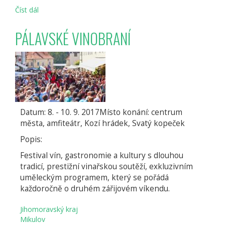
Číst dál
DNY
ŽIDOVSKÉ
KULTURY
PÁLAVSKÉ VINOBRANÍ
Datum: 8. - 10. 9. 2017Místo konání: centrum
města, amfiteátr, Kozí hrádek, Svatý kopeček
Popis:
Festival vín, gastronomie a kultury s dlouhou
tradicí, prestižní vinařskou soutěží, exkluzivním
uměleckým programem, který se pořádá
každoročně o druhém zářijovém víkendu.
Jihomoravský kraj
Mikulov