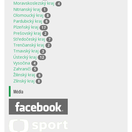
Moravskoslezský kraj
4
Nitrianský kraj
1
Olomoucký kraj
8
Pardubický kraj
6
Plzeňský kraj
17
Prešovský kraj
2
Středočeský kraj
7
Trenčianský kraj
2
Trnavský kraj
3
Ústecký kraj
12
Vysočina
4
Zahraničí
5
Žilinský kraj
6
Zlínský kraj
8
Média