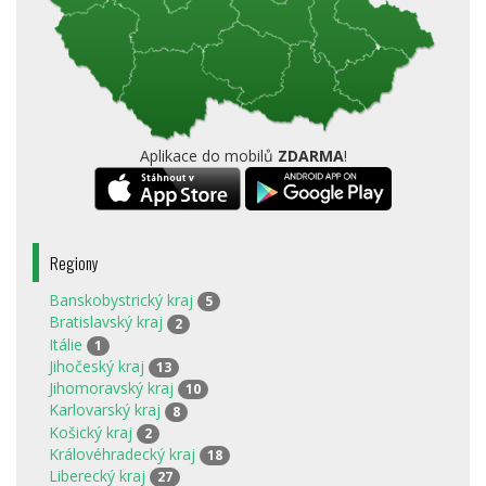
Aplikace do mobilů
ZDARMA
!
Regiony
Banskobystrický kraj
5
Bratislavský kraj
2
Itálie
1
Jihočeský kraj
13
Jihomoravský kraj
10
Karlovarský kraj
8
Košický kraj
2
Královéhradecký kraj
18
Liberecký kraj
27