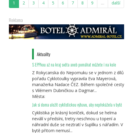
1
2
3
4
5
6
7
8
9
…
další
SVATÝ
KOPEČEK
Reklama
Aktuality
S EPPkou až na kraj světa aneb pomáhat můžete i na kole
Z Rokycanska do Nepomuku se v jednom z dílů
pořadu Cyklotoulky vypravila Eva Mayerová,
manažerka Nadace ČEZ. Během společné cesty
s Vilémem Dubničkou a Dagmar...
Města:
Jak si doma uložit cyklistickou výbavu, aby nepřekážela v bytě
Cyklistika je krásný koníček, dokud se helma
neválí v předsíni, tretry neschnou u topení a
náhradní duše se neztratí v šuplíku s nářadím. V
bytě přitom nemusí...