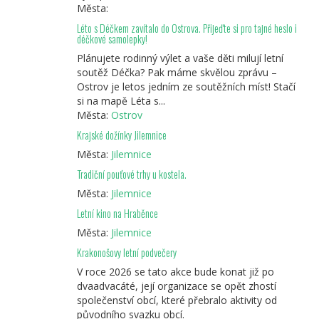
Města:
Léto s Déčkem zavítalo do Ostrova. Přijeďte si pro tajné heslo i
déčkové samolepky!
Plánujete rodinný výlet a vaše děti milují letní
soutěž Déčka? Pak máme skvělou zprávu –
Ostrov je letos jedním ze soutěžních míst! Stačí
si na mapě Léta s...
Města:
Ostrov
Krajské dožínky Jilemnice
Města:
Jilemnice
Tradiční pouťové trhy u kostela.
Města:
Jilemnice
Letní kino na Hraběnce
Města:
Jilemnice
Krakonošovy letní podvečery
V roce 2026 se tato akce bude konat již po
dvaadvacáté, její organizace se opět zhostí
společenství obcí, které přebralo aktivity od
původního svazku obcí.