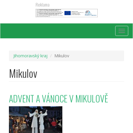
Přejít
Reklama
k
hlavnímu
obsahu
Toggl
navig
Jihomoravský kraj
Mikulov
Mikulov
ADVENT A VÁNOCE V MIKULOVĚ